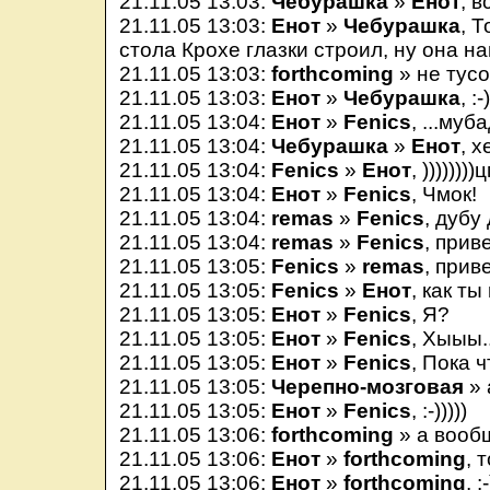
21.11.05 13:03:
Чебурашка
»
Енот
, в
21.11.05 13:03:
Енот
»
Чебурашка
, 
стола Крохе глазки строил, ну она н
21.11.05 13:03:
forthcoming
» не тусо
21.11.05 13:03:
Енот
»
Чебурашка
, :-
21.11.05 13:04:
Енот
»
Fenics
, ...муб
21.11.05 13:04:
Чебурашка
»
Енот
, 
21.11.05 13:04:
Fenics
»
Енот
, ))))))))ц
21.11.05 13:04:
Енот
»
Fenics
, Чмок!
21.11.05 13:04:
remas
»
Fenics
, дубу 
21.11.05 13:04:
remas
»
Fenics
, приве
21.11.05 13:05:
Fenics
»
remas
, прив
21.11.05 13:05:
Fenics
»
Енот
, как т
21.11.05 13:05:
Енот
»
Fenics
, Я?
21.11.05 13:05:
Енот
»
Fenics
, Хыыы..
21.11.05 13:05:
Енот
»
Fenics
, Пока 
21.11.05 13:05:
Черепно-мозговая
» 
21.11.05 13:05:
Енот
»
Fenics
, :-)))))
21.11.05 13:06:
forthcoming
» а вообщ
21.11.05 13:06:
Енот
»
forthcoming
, 
21.11.05 13:06:
Енот
»
forthcoming
, :