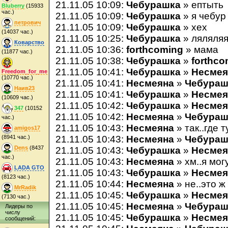
21.11.05 10:09:
Чебурашка
» ептыть
Bluberry
(15933
час.)
21.11.05 10:09:
Чебурашка
» я чебур
петрович
21.11.05 10:09:
Чебурашка
» хех
(14037 час.)
21.11.05 10:25:
Чебурашка
» ляляляя
Коварство
21.11.05 10:36:
forthcoming
» мама
(11877 час.)
21.11.05 10:38:
Чебурашка
»
forthco
21.11.05 10:41:
Чебурашка
»
Несмея
Freedom_for_me
(10770 час.)
21.11.05 10:41:
Несмеяна
»
Чебураш
Наив23
21.11.05 10:41:
Чебурашка
»
Несмея
(10609 час.)
21.11.05 10:42:
Чебурашка
»
Несмея
347
(10152
21.11.05 10:42:
Несмеяна
»
Чебураш
час.)
21.11.05 10:43:
Несмеяна
» так..где т
amigos17
(8941 час.)
21.11.05 10:43:
Несмеяна
»
Чебураш
Dens
(8437
21.11.05 10:43:
Чебурашка
»
Несмея
час.)
21.11.05 10:43:
Несмеяна
» хм..я мог
LADA GTO
21.11.05 10:43:
Чебурашка
»
Несмея
(8123 час.)
21.11.05 10:44:
Несмеяна
» не..это ж
MrRadik
21.11.05 10:45:
Чебурашка
»
Несмея
(7130 час.)
21.11.05 10:45:
Несмеяна
»
Чебураш
Лидеры по
числу
21.11.05 10:45:
Чебурашка
»
Несмея
сообщений: