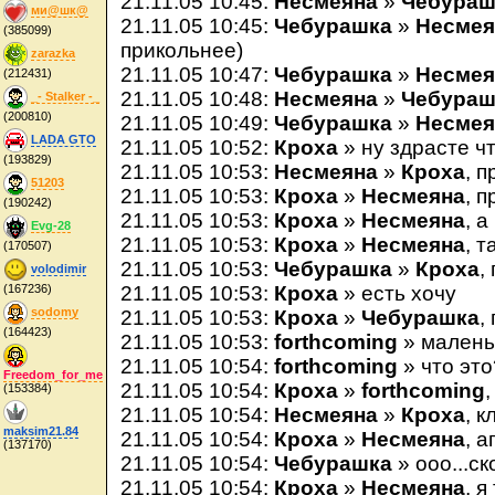
21.11.05 10:45:
Несмеяна
»
Чебураш
ми@шк@
21.11.05 10:45:
Чебурашка
»
Несмея
(385099)
прикольнее)
zarazka
21.11.05 10:47:
Чебурашка
»
Несмея
(212431)
21.11.05 10:48:
Несмеяна
»
Чебураш
_- Stalker -_
(200810)
21.11.05 10:49:
Чебурашка
»
Несмея
LADA GTO
21.11.05 10:52:
Кроха
» ну здрасте ч
(193829)
21.11.05 10:53:
Несмеяна
»
Кроха
, 
51203
21.11.05 10:53:
Кроха
»
Несмеяна
, п
(190242)
21.11.05 10:53:
Кроха
»
Несмеяна
, 
Evg-28
21.11.05 10:53:
Кроха
»
Несмеяна
, т
(170507)
21.11.05 10:53:
Чебурашка
»
Кроха
,
volodimir
(167236)
21.11.05 10:53:
Кроха
» есть хочу
sodomy
21.11.05 10:53:
Кроха
»
Чебурашка
,
(164423)
21.11.05 10:53:
forthcoming
» маленьк
21.11.05 10:54:
forthcoming
» что это
Freedom_for_me
21.11.05 10:54:
Кроха
»
forthcoming
,
(153384)
21.11.05 10:54:
Несмеяна
»
Кроха
, к
maksim21.84
21.11.05 10:54:
Кроха
»
Несмеяна
, а
(137170)
21.11.05 10:54:
Чебурашка
» ооо...ск
21.11.05 10:54:
Кроха
»
Несмеяна
, 