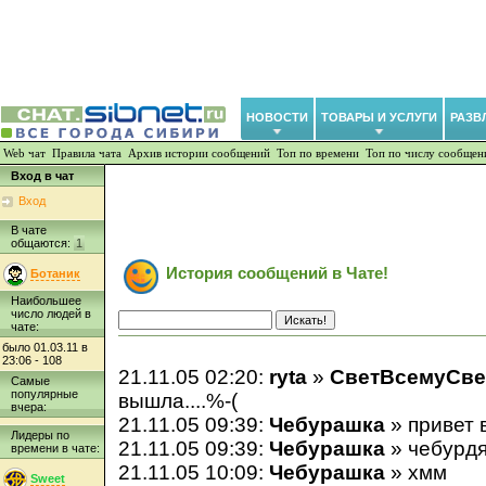
НОВОСТИ
ТОВАРЫ И УСЛУГИ
РАЗВ
Web чат
Правила чата
Архив истории сообщений
Топ по времени
Топ по числу сообщен
Вход в чат
Вход
В чате
общаются:
1
История сообщений в Чате!
Ботаник
Наибольшее
число людей в
чате:
было 01.03.11 в
23:06 - 108
21.11.05 02:20:
ryta
»
СветВсемуСве
Самые
популярные
вышла....%-(
вчера:
21.11.05 09:39:
Чебурашка
» привет 
Лидеры по
21.11.05 09:39:
Чебурашка
» чебурд
времени в чате:
21.11.05 10:09:
Чебурашка
» хмм
Sweet