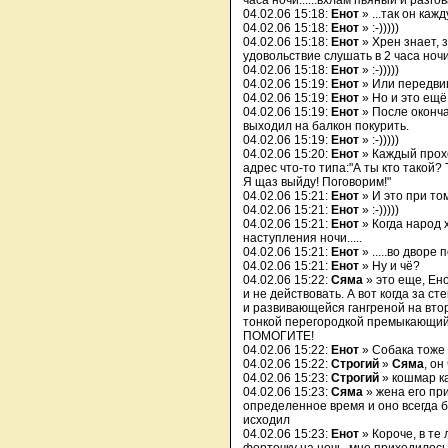
часа ночи......вхлам пьяный и разго
04.02.06 15:18:
Енот
» ...так он каж
04.02.06 15:18:
Енот
» :-)))))
04.02.06 15:18:
Енот
» Хрен знает, 
удовольствие слушать в 2 часа ночи
04.02.06 15:18:
Енот
» :-)))))
04.02.06 15:19:
Енот
» Или передви
04.02.06 15:19:
Енот
» Но и это ещё 
04.02.06 15:19:
Енот
» После оконч
выходил на балкон покурить.
04.02.06 15:19:
Енот
» :-)))))
04.02.06 15:20:
Енот
» Каждый прох
адрес что-то типа:"А ты кто такой?
Я щаз выйду! Поговорим!"
04.02.06 15:21:
Енот
» И это при том
04.02.06 15:21:
Енот
» :-)))))
04.02.06 15:21:
Енот
» Когда народ 
наступления ночи.....
04.02.06 15:21:
Енот
» .....во дворе 
04.02.06 15:21:
Енот
» Ну и чё?
04.02.06 15:22:
Сяма
» это еще, Ено
и не действовать. А вот когда за с
и развивающейся гангреной на вто
тонкой перегородкой премыкающий 
ПОМОГИТЕ!
04.02.06 15:22:
Енот
» Собака тоже 
04.02.06 15:22:
Строгий
»
Сяма
, он
04.02.06 15:23:
Строгий
» кошмар ка
04.02.06 15:23:
Сяма
» жена его пр
определенное время и оно всегда бы
исходил
04.02.06 15:23:
Енот
» Короче, в те 