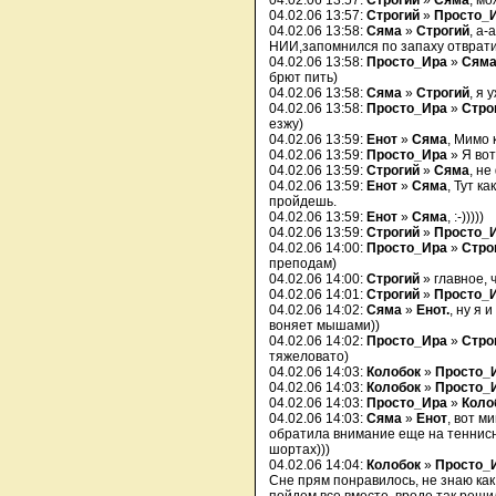
04.02.06 13:57:
Строгий
»
Сяма
, мо
04.02.06 13:57:
Строгий
»
Просто_
04.02.06 13:58:
Сяма
»
Строгий
, а-
НИИ,запомнился по запаху отврат
04.02.06 13:58:
Просто_Ира
»
Сям
брют пить)
04.02.06 13:58:
Сяма
»
Строгий
, я 
04.02.06 13:58:
Просто_Ира
»
Стро
езжу)
04.02.06 13:59:
Енот
»
Сяма
, Мимо 
04.02.06 13:59:
Просто_Ира
» Я вот
04.02.06 13:59:
Строгий
»
Сяма
, не
04.02.06 13:59:
Енот
»
Сяма
, Тут к
пройдешь.
04.02.06 13:59:
Енот
»
Сяма
, :-)))))
04.02.06 13:59:
Строгий
»
Просто_
04.02.06 14:00:
Просто_Ира
»
Стро
преподам)
04.02.06 14:00:
Строгий
» главное, ч
04.02.06 14:01:
Строгий
»
Просто_
04.02.06 14:02:
Сяма
»
Енот.
, ну я 
воняет мышами))
04.02.06 14:02:
Просто_Ира
»
Стро
тяжеловато)
04.02.06 14:03:
Колобок
»
Просто_
04.02.06 14:03:
Колобок
»
Просто_
04.02.06 14:03:
Просто_Ира
»
Коло
04.02.06 14:03:
Сяма
»
Енот
, вот м
обратила внимание еще на теннисн
шортах)))
04.02.06 14:04:
Колобок
»
Просто_
Сне прям понравилось, не знаю как