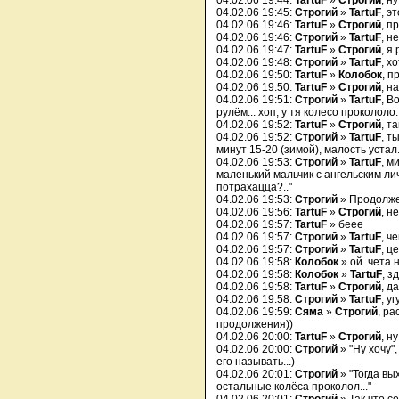
04.02.06 19:44:
TartuF
»
Строгий
, н
04.02.06 19:45:
Строгий
»
TartuF
, э
04.02.06 19:46:
TartuF
»
Строгий
, п
04.02.06 19:46:
Строгий
»
TartuF
, н
04.02.06 19:47:
TartuF
»
Строгий
, я
04.02.06 19:48:
Строгий
»
TartuF
, х
04.02.06 19:50:
TartuF
»
Колобок
, п
04.02.06 19:50:
TartuF
»
Строгий
, н
04.02.06 19:51:
Строгий
»
TartuF
, В
рулём... хоп, у тя колесо прокололо..
04.02.06 19:52:
TartuF
»
Строгий
, т
04.02.06 19:52:
Строгий
»
TartuF
, т
минут 15-20 (зимой), малость устал.
04.02.06 19:53:
Строгий
»
TartuF
, м
маленький мальчик с ангельским лич
потрахацца?.."
04.02.06 19:53:
Строгий
» Продолжен
04.02.06 19:56:
TartuF
»
Строгий
, н
04.02.06 19:57:
TartuF
» беее
04.02.06 19:57:
Строгий
»
TartuF
, ч
04.02.06 19:57:
Строгий
»
TartuF
, ц
04.02.06 19:58:
Колобок
» ой..чета н
04.02.06 19:58:
Колобок
»
TartuF
, з
04.02.06 19:58:
TartuF
»
Строгий
, да
04.02.06 19:58:
Строгий
»
TartuF
, у
04.02.06 19:59:
Сяма
»
Строгий
, ра
продолжения))
04.02.06 20:00:
TartuF
»
Строгий
, н
04.02.06 20:00:
Строгий
» "Ну хочу",
его называть...)
04.02.06 20:01:
Строгий
» "Тогда вых
остальные колёса проколол..."