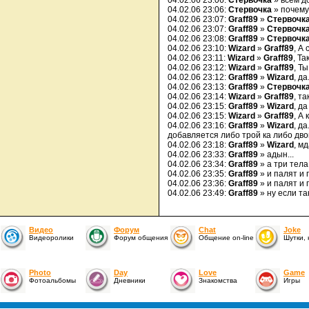
04.02.06 23:06:
Стервочка
» всем д
04.02.06 23:06:
Стервочка
» почему
04.02.06 23:07:
Graff89
»
Стервочк
04.02.06 23:07:
Graff89
»
Стервочк
04.02.06 23:08:
Graff89
»
Стервочк
04.02.06 23:10:
Wizard
»
Graff89
, А 
04.02.06 23:11:
Wizard
»
Graff89
, Та
04.02.06 23:12:
Wizard
»
Graff89
, Т
04.02.06 23:12:
Graff89
»
Wizard
, д
04.02.06 23:13:
Graff89
»
Стервочк
04.02.06 23:14:
Wizard
»
Graff89
, та
04.02.06 23:15:
Graff89
»
Wizard
, да
04.02.06 23:15:
Wizard
»
Graff89
, А
04.02.06 23:16:
Graff89
»
Wizard
, д
добавляется либо трой ка либо двой
04.02.06 23:18:
Graff89
»
Wizard
, м
04.02.06 23:33:
Graff89
» адын...
04.02.06 23:34:
Graff89
» а три тела 
04.02.06 23:35:
Graff89
» и палят и п
04.02.06 23:36:
Graff89
» и палят и п
04.02.06 23:49:
Graff89
» ну если та
Видео
Форум
Chat
Joke
Видеоролики
Форум общения
Общение on-line
Шутки,
Photo
Day
Love
Game
Фотоальбомы
Дневники
Знакомства
Игры