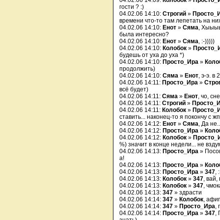
04.02.06 14:09:
Колобок
»
Просто_
гости ? :)
04.02.06 14:10:
Строгий
»
Просто_
времени что-то там лепетать на них
04.02.06 14:10:
Енот
»
Сяма
, Хыыыы
была интересно?
04.02.06 14:10:
Енот
»
Сяма
, :-)))))
04.02.06 14:10:
Колобок
»
Просто_
будешь от уха до уха *)
04.02.06 14:10:
Просто_Ира
»
Коло
продолжить)
04.02.06 14:10:
Сяма
»
Енот
, э-э. в
04.02.06 14:11:
Просто_Ира
»
Стро
всё будет)
04.02.06 14:11:
Сяма
»
Енот
, чо, сн
04.02.06 14:11:
Строгий
»
Просто_
04.02.06 14:11:
Колобок
»
Просто_
ставить... наконец-то я покончу с жп
04.02.06 14:12:
Енот
»
Сяма
, Да не..
04.02.06 14:12:
Просто_Ира
»
Коло
04.02.06 14:12:
Колобок
»
Просто_
%) значит в конце недели... не взду
04.02.06 14:13:
Просто_Ира
» Посов
а!
04.02.06 14:13:
Просто_Ира
»
Коло
04.02.06 14:13:
Просто_Ира
»
347
, 
04.02.06 14:13:
Колобок
»
347
, вай,
04.02.06 14:13:
Колобок
»
347
, чмок
04.02.06 14:13:
347
» здрасти
04.02.06 14:14:
347
»
Колобок
, афи
04.02.06 14:14:
347
»
Просто_Ира
, 
04.02.06 14:14:
Просто_Ира
»
347
,