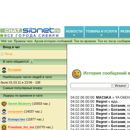
НОВОСТИ
ТОВАРЫ И УСЛУГИ
РАЗВ
Web чат
Правила чата
Архив истории сообщений
Топ по времени
Топ по числу сообщен
Вход в чат
Вход
В чате общаются:
1
Ботаник
История сообщений в
Наибольшее число людей в чате:
было 01.03.11 в 23:06 - 108
Самые популярные вчера:
Лидеры по времени в чате:
04.02.06 00:00:
MACbKA
» YA O4EH
04.02.06 00:00:
Regret
» мда...
Sweet Bluberry
(15933 час.)
04.02.06 00:31:
Regret
»
Ботаник
, 
04.02.06 00:31:
Regret
»
Ботаник
, 
петрович
(14037 час.)
04.02.06 00:31:
Regret
»
Ботаник
, 
04.02.06 00:32:
Regret
»
Ботаник
, г
Коварство
(11877 час.)
04.02.06 00:32:
Regret
»
Ботаник
, 
04.02.06 00:32:
Regret
»
Ботаник
, 
Freedom_for_me
(10770 час.)