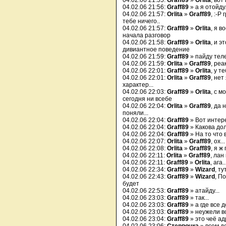
04.02.06 21:55:
Graff89
»
Orlita
, вот
04.02.06 21:56:
Graff89
» а я отойду.
04.02.06 21:57:
Orlita
»
Graff89
, :-P
тебе ничего..
04.02.06 21:57:
Graff89
»
Orlita
, я в
начала разговор
04.02.06 21:58:
Graff89
»
Orlita
, и э
дивиантное поведение
04.02.06 21:59:
Graff89
» пайду теле
04.02.06 21:59:
Orlita
»
Graff89
, реа
04.02.06 22:01:
Graff89
»
Orlita
, у 
04.02.06 22:01:
Orlita
»
Graff89
, нет
характер...
04.02.06 22:03:
Graff89
»
Orlita
, с м
сегодня ни всебе
04.02.06 22:04:
Orlita
»
Graff89
, да 
поняли...
04.02.06 22:04:
Graff89
» Вот интере
04.02.06 22:04:
Graff89
» Какова дол
04.02.06 22:04:
Graff89
» На то что 
04.02.06 22:07:
Orlita
»
Graff89
, ох..
04.02.06 22:08:
Orlita
»
Graff89
, я ж
04.02.06 22:11:
Orlita
»
Graff89
, лан
04.02.06 22:11:
Graff89
»
Orlita
, ага..
04.02.06 22:34:
Graff89
»
Wizard
, ту
04.02.06 22:43:
Graff89
»
Wizard
, П
будет
04.02.06 22:53:
Graff89
» атайду...
04.02.06 23:03:
Graff89
» так...
04.02.06 23:03:
Graff89
» а где все 
04.02.06 23:03:
Graff89
» неужели вс
04.02.06 23:04:
Graff89
» это чеё а