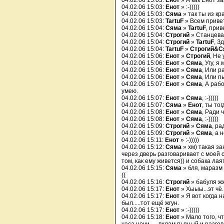
04.02.06 15:03:
Енот
» А как Енот за
04.02.06 15:03:
Енот
» :-)))))
04.02.06 15:03:
Сяма
» так ты из кр
04.02.06 15:03:
TartuF
» Всем приве
04.02.06 15:04:
Сяма
»
TartuF
, прив
04.02.06 15:04:
Строгий
» Станцевал
04.02.06 15:04:
Строгий
»
TartuF
, З
04.02.06 15:04:
TartuF
»
Строгий&С
04.02.06 15:06:
Енот
»
Строгий
, Не
04.02.06 15:06:
Енот
»
Сяма
, Угу, я
04.02.06 15:06:
Енот
»
Сяма
, Или р
04.02.06 15:06:
Енот
»
Сяма
, Или п
04.02.06 15:07:
Енот
»
Сяма
, А раб
умею.
04.02.06 15:07:
Енот
»
Сяма
, :-)))))
04.02.06 15:07:
Сяма
»
Енот
, ты то
04.02.06 15:08:
Енот
»
Сяма
, Ради 
04.02.06 15:08:
Енот
»
Сяма
, :-)))))
04.02.06 15:09:
Строгий
»
Сяма
, ра
04.02.06 15:09:
Строгий
»
Сяма
, а 
04.02.06 15:11:
Енот
» :-)))))
04.02.06 15:12:
Сяма
» хм) такая з
через дверь разговаривает с моей 
том, как ему живется)) и собака ла
04.02.06 15:15:
Сяма
» бля, маразм 
((
04.02.06 15:16:
Строгий
» бабуля жж
04.02.06 15:17:
Енот
» Хыыы...эт чё..
04.02.06 15:17:
Енот
» Я вот когда 
был.....тот ещё жгун.
04.02.06 15:17:
Енот
» :-)))))
04.02.06 15:18:
Енот
» Мало того, ч