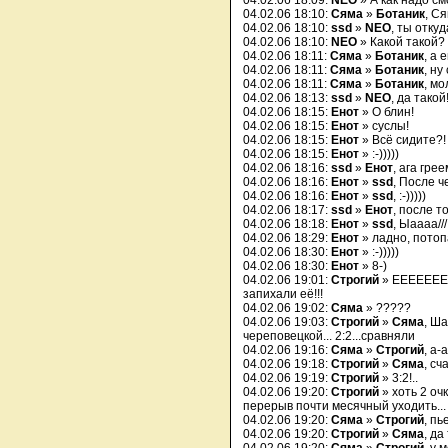
04.02.06 18:09:
NEO
» А как надо см
04.02.06 18:10:
Сяма
»
Ботаник
, Ся
04.02.06 18:10:
ssd
»
NEO
, ты отку
04.02.06 18:10:
NEO
» Какой такой?
04.02.06 18:11:
Сяма
»
Ботаник
, а 
04.02.06 18:11:
Сяма
»
Ботаник
, ну
04.02.06 18:11:
Сяма
»
Ботаник
, мо
04.02.06 18:13:
ssd
»
NEO
, да такой
04.02.06 18:15:
Енот
» О блин!
04.02.06 18:15:
Енот
» суслы!
04.02.06 18:15:
Енот
» Всё сидите?!
04.02.06 18:15:
Енот
» :-)))))
04.02.06 18:16:
ssd
»
Енот
, ага грее
04.02.06 18:16:
Енот
»
ssd
, После ч
04.02.06 18:16:
Енот
»
ssd
, :-)))))
04.02.06 18:17:
ssd
»
Енот
, после т
04.02.06 18:18:
Енот
»
ssd
, Ыаааа///
04.02.06 18:29:
Енот
» ладно, потоп
04.02.06 18:30:
Енот
» :-)))))
04.02.06 18:30:
Енот
» 8-)
04.02.06 19:01:
Строгий
» ЕЕЕЕЕЕЕЕЕ
запихали её!!!
04.02.06 19:02:
Сяма
» ?????
04.02.06 19:03:
Строгий
»
Сяма
, Ш
череповецкой... 2:2...сравняли
04.02.06 19:16:
Сяма
»
Строгий
, а-а
04.02.06 19:18:
Строгий
»
Сяма
, сч
04.02.06 19:19:
Строгий
» 3:2!..
04.02.06 19:20:
Строгий
» хоть 2 оч
перерыв почти месячный уходить...
04.02.06 19:20:
Сяма
»
Строгий
, п
04.02.06 19:20:
Строгий
»
Сяма
, да