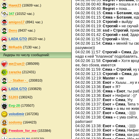
04.02.06 00:33:
Regret
»
Ботаник
, 
04.02.06 00:40:
Regret
» пошла и я с
Наив23
(10609 час.)
04.02.06 00:40:
Regret
» пока....
04.02.06 01:15:
Сяма
»
Ботаник
, ид
347
(10152 час.)
04.02.06 01:15:
Сяма
»
Ботаник
, ид
04.02.06 01:19:
Строгий
» выйду
amigos17
(8941 час.)
04.02.06 01:19:
Строгий
» не скучай 
04.02.06 01:38:
ssd
»
Строгий
, прив
Dens
(8437 час.)
04.02.06 01:42:
Строгий
»
ssd
, Зда
LADA GTO
(8123 час.)
04.02.06 11:52:
Строгий
» Мля..
04.02.06 11:54:
Сяма
» меняй ты св
MrRadik
(7130 час.)
разумное))
04.02.06 11:57:
Строгий
»
Сяма
, Да
Лидеры по числу сообщений:
надо к ней "плагинов" подобавлять..
04.02.06 11:58:
Строгий
» Хотя врод
ми@шк@
(385099)
ее, без сбоев, имеется
04.02.06 11:59:
Сяма
»
Строгий
, ну
zarazka
(212431)
04.02.06 12:13:
Строгий
»
Сяма
, да
04.02.06 12:19:
Master
» хм
_- Stalker -_
(200810)
04.02.06 13:36:
Енот
» Хыыы....ну и 
04.02.06 13:36:
Енот
» Я?
LADA GTO
(193829)
04.02.06 13:36:
Сяма
»
Енот
, ты ра
04.02.06 13:36:
Енот
» Нифига! :-))*
51203
(190242)
04.02.06 13:37:
Енот
»
Сяма
, Угу.
04.02.06 13:37:
Енот
»
Сяма
, Типа т
Evg-28
(170507)
04.02.06 13:37:
Сяма
» а мы не жив
04.02.06 13:37:
Енот
»
Сяма
, :-)))))
volodimir
(167236)
04.02.06 13:38:
Сяма
» с ума сойти,
работают
sodomy
(164423)
04.02.06 13:38:
Енот
»
Сяма
, :-)))))
04.02.06 13:39:
Енот
»
Сяма
, Нифиг
Freedom_for_me
(153384)
04.02.06 13:39:
Енот
»
Сяма
, как р
maksim21.84
(137170)