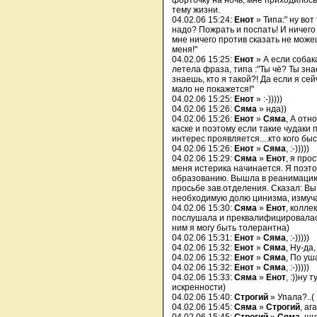
форточку на ночь, мне приходилос
тему жизни.
04.02.06 15:24:
Енот
» Типа:" ну вот
надо? Пожрать и поспать! И ничего
мне ничего против сказать не мож
меня!"
04.02.06 15:25:
Енот
» А если собак
летела фраза, типа :"Ты чё? Ты зна
знаешь, кто я такой?! Да если я сей
мало не покажется!"
04.02.06 15:25:
Енот
» :-)))))
04.02.06 15:26:
Сяма
» нда))
04.02.06 15:26:
Енот
»
Сяма
, А отн
каске и поэтому если такие чудаки
интерес проявляется....кто кого бы
04.02.06 15:26:
Енот
»
Сяма
, :-)))))
04.02.06 15:29:
Сяма
»
Енот
, я про
меня истерика начинается. Я поэто
образованию. Вышла в реанимацию,
просьбе зав.отделения. Сказал: Вы
необходимую долю цинизма, измуча
04.02.06 15:30:
Сяма
»
Енот
, колле
послушала и преквалифицировалась
ним я могу быть толерантна)
04.02.06 15:31:
Енот
»
Сяма
, :-)))))
04.02.06 15:32:
Енот
»
Сяма
, Ну-да,
04.02.06 15:32:
Енот
»
Сяма
, По уш
04.02.06 15:32:
Енот
»
Сяма
, :-)))))
04.02.06 15:33:
Сяма
»
Енот
, :))ну
искренности)
04.02.06 15:40:
Строгий
» Упала?..(
04.02.06 15:45:
Сяма
»
Строгий
, ага