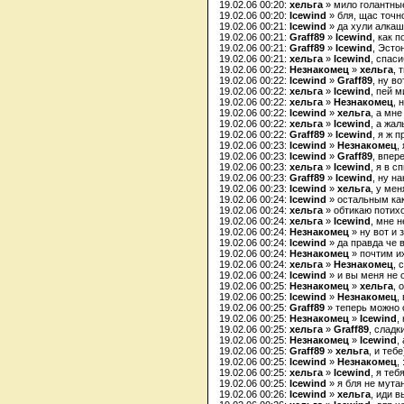
19.02.06 00:20:
хельга
» мило голантны
19.02.06 00:20:
Icewind
» бля, щас точн
19.02.06 00:21:
Icewind
» да хули алкаш
19.02.06 00:21:
Graff89
»
Icewind
, как 
19.02.06 00:21:
Graff89
»
Icewind
, Эсто
19.02.06 00:21:
хельга
»
Icewind
, спас
19.02.06 00:22:
Незнакомец
»
хельга
, 
19.02.06 00:22:
Icewind
»
Graff89
, ну в
19.02.06 00:22:
хельга
»
Icewind
, пей 
19.02.06 00:22:
хельга
»
Незнакомец
, 
19.02.06 00:22:
Icewind
»
хельга
, а мне
19.02.06 00:22:
хельга
»
Icewind
, а жал
19.02.06 00:22:
Graff89
»
Icewind
, я ж п
19.02.06 00:23:
Icewind
»
Незнакомец
,
19.02.06 00:23:
Icewind
»
Graff89
, впер
19.02.06 00:23:
хельга
»
Icewind
, я в с
19.02.06 00:23:
Graff89
»
Icewind
, ну на
19.02.06 00:23:
Icewind
»
хельга
, у мен
19.02.06 00:24:
Icewind
» остальным как
19.02.06 00:24:
хельга
» обтикаю потих
19.02.06 00:24:
хельга
»
Icewind
, мне 
19.02.06 00:24:
Незнакомец
» ну вот и
19.02.06 00:24:
Icewind
» да правда че 
19.02.06 00:24:
Незнакомец
» почтим и
19.02.06 00:24:
хельга
»
Незнакомец
, 
19.02.06 00:24:
Icewind
» и вы меня не 
19.02.06 00:25:
Незнакомец
»
хельга
, 
19.02.06 00:25:
Icewind
»
Незнакомец
,
19.02.06 00:25:
Graff89
» теперь можно с
19.02.06 00:25:
Незнакомец
»
Icewind
,
19.02.06 00:25:
хельга
»
Graff89
, сладк
19.02.06 00:25:
Незнакомец
»
Icewind
,
19.02.06 00:25:
Graff89
»
хельга
, и тебе
19.02.06 00:25:
Icewind
»
Незнакомец
,
19.02.06 00:25:
хельга
»
Icewind
, я теб
19.02.06 00:25:
Icewind
» я бля не мута
19.02.06 00:26:
Icewind
»
хельга
, иди в