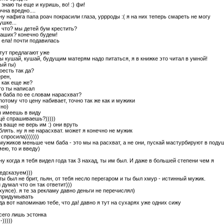
я знаю ты еще и куришь, во! :) фи!
чна вредно....
ну нафига папа роач покрасили глаза, уррроды :( я на них теперь смареть не могу
шке...
и что? мы детей бум крестить?
наших? конечно будем!
я ела! почти подавилась
 тут предлагают уже
ты кушай, кушай, будущим матерям надо питаться, я в книжке это читал в умной!
ный гы)
тоесть так да?
ерен,
а как еще же?
то ты написал
 баба по ее словам нарасхват?
 потому что цену набивает, точно так же как и мужики
чно)
ты имеешь в виду
щё спрашиваешь?)))))
 а ваще не верь им :) они вруть
 блять. ну я не нарасхват. может я конечно не мужик
 спросила)))))))
 мужиков меньше чем баба - это мы на расхват, а не они, пускай мастурбируют в поду
мею, то и введу)
 ну когда я тебя видел года так 3 нахад, ты им был. И даже в большей степени чем я
редсказуем)))
 ты был не брит, пьян, от тебя несло перегаром и ты был хмур - истинный мужик.
 и думал что он так ответит)))
 хуясе). я те за рекламу давно деньги не перечислял)
 придумывать
 да вот напоминаю тебе, что да! давно я тут на сухарях уже одних сижу
всего лишь эстонка
:-)))))