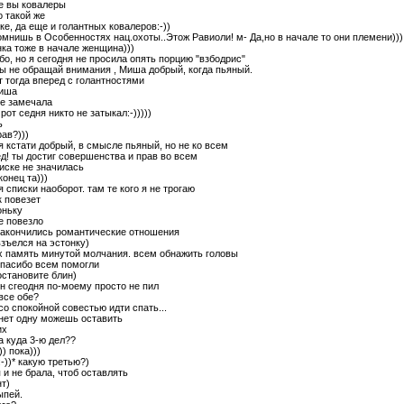
е вы ковалеры
о такой же
ке, да еще и голантных ковалеров:-))
помнишь в Особенностях нац.охоты..Этож Равиоли! м- Да,но в начале то они племени)))
нка тоже в начале женщина)))
ибо, но я сегодня не просила опять порцию "взбодрис"
ты не обращай внимания , Миша добрый, когда пьяный.
от тогда вперед с голантностями
миша
не замечала
 рот седня никто не затыкал:-)))))
ь
рав?)))
 я кстати добрый, в смысле пьяный, но не ко всем
ед! ты достиг совершенства и прав во всем
писке не значилась
конец та)))
я списки наоборот. там те кого я не трогаю
 повезет
оньку
не повезло
 закончились романтические отношения
взъелся на эстонку)
х память минутой молчания. всем обнажить головы
спасибо всем помогли
остановите блин)
он сгеодня по-моему просто не пил
 все обе?
о спокойной совестью идти спать...
 нет одну можешь оставить
их
 а куда 3-ю дел??
)) пока)))
 :-))* какую третью?)
я и не брала, чтоб оставлять
нт)
ыпей.