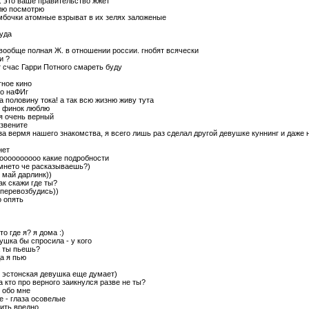
чо. это ваше правительство жжет
лю посмотрю
мбочки атомные взрыват в их зелях заложеные
куда
 вообще полная Ж. в отношении россии. гнобят всячески
и ?
от счас Гарри Потного смареть буду
тное кино
го наФИг
на половину тока! а так всю жизню живу тута
я финок люблю
 я очень верный
извените
 за вермя нашего знакомства, я всего лишь раз сделал другой девушке куннинг и даже н
нет
ооооооооооо какие подробности
 мнето че расказываешь?)
) май дарлинк))
так скажи где ты?
 перевозбудись))
о опять
что где я? я дома :)
ушка бы спросила - у кого
а ты пьешь?
да я пью
и эстонская девушка еще думает)
 а кто про верного заикнулся разве не ты?
 обо мне
е - глаза осовелые
пить вредно