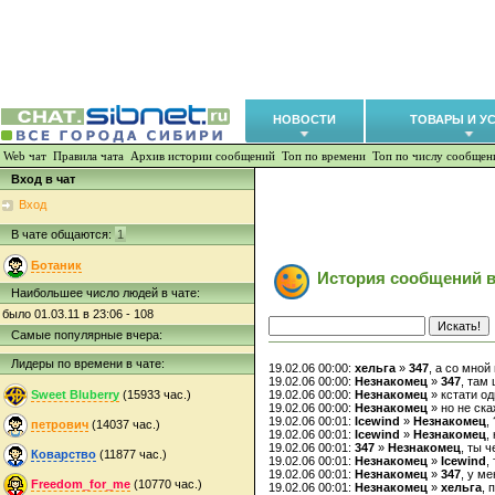
НОВОСТИ
ТОВАРЫ И У
Web чат
Правила чата
Архив истории сообщений
Топ по времени
Топ по числу сообщен
Вход в чат
Вход
В чате общаются:
1
Ботаник
История сообщений в
Наибольшее число людей в чате:
было 01.03.11 в 23:06 - 108
Самые популярные вчера:
Лидеры по времени в чате:
19.02.06 00:00:
хельга
»
347
, а со мной
19.02.06 00:00:
Незнакомец
»
347
, там
Sweet Bluberry
(15933 час.)
19.02.06 00:00:
Незнакомец
» кстати од
19.02.06 00:00:
Незнакомец
» но не ска
19.02.06 00:01:
Icewind
»
Незнакомец
, 
петрович
(14037 час.)
19.02.06 00:01:
Icewind
»
Незнакомец
,
19.02.06 00:01:
347
»
Незнакомец
, ты 
Коварство
(11877 час.)
19.02.06 00:01:
Незнакомец
»
Icewind
,
19.02.06 00:01:
Незнакомец
»
347
, у м
Freedom_for_me
(10770 час.)
19.02.06 00:01:
Незнакомец
»
хельга
, 