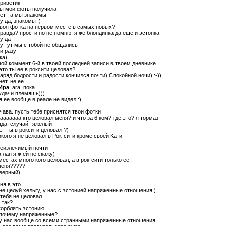
приветик
ты мои фоты получила
нет , а мы знакомы
ну да, знакомы :)
твоя фотка на первом месте в самых новых?
правда? прости но не помню! я же блондинка да еще и эстонка
ну да
ну тут мы с тобой не общались
ни разу
ка)
мой коммент 6-й в твоей последней записи в твоем дневнике
 это ты ее в роксити целовал?
ряд бодрости и радости кончился почти) Спокойной ночи) :-))
 нет, не ее
Ира
, ага, пока
 удачи племяшь)))
 я ее вообще в реале не видел :)
 чава. пусть тебе приснятся твои фотки
аааааааа кто целовал меня? и что за 6 ком? где это? я тормаз
мда, случай тяжелый
 эт ты в роксити целовал ?)
никого я не целовал в Рок-сити кроме своей Кати
неизлечимый почти
да лан я ж ей не скажу)
местах много кого целовал, а в рок-сити только ее
меня?????
 верный)
ня в это
 не целуй хельгу, у нас с эстонией напряженные отношения:)...
 тебя не целовал
к так?
скорблять эстонию
 почему напряженные?
 у нас вообще со всеми странными напряженные отношения