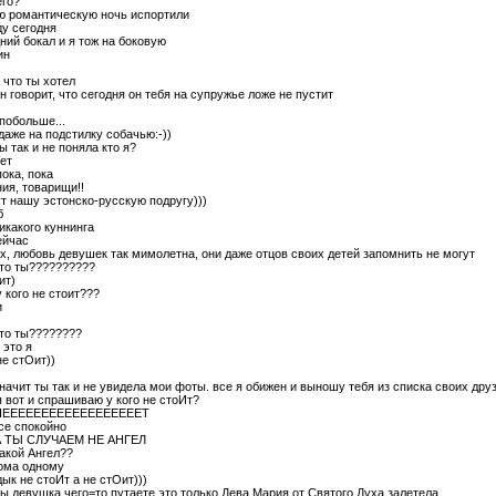
его?
ую романтическую ночь испортили
ду сегодня
ний бокал и я тож на боковую
ин
а что ты хотел
он говорит, что сегодня он тебя на супружье ложе не пустит
 побольше...
 даже на подстилку собачью:-))
ты так и не поняла кто я?
нет
пока, пока
ия, товарищи!!
т нашу эстонско-русскую подругу)))
б
никакого куннинга
ейчас
эх, любовь девушек так мимолетна, они даже отцов своих детей запомнить не могут
кто ты??????????
ит)
у кого не стоит???
и
кто ты????????
я это я
не стОит))
значит ты так и не увидела мои фоты. все я обижен и выношу тебя из списка своих дру
 я вот и спрашиваю у кого не стоИт?
 НЕЕЕЕЕЕЕЕЕЕЕЕЕЕЕЕЕЕТ
все спокойно
 А ТЫ СЛУЧАЕМ НЕ АНГЕЛ
какой Ангел??
ома одному
 дык не стоИт а не стОит)))
вы девушка чего=то путаете это только Дева Мария от Святого Духа залетела