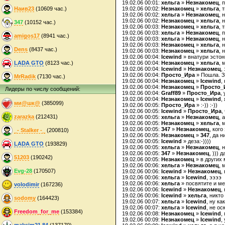
19.02.06 00:01:
хельга
»
Незнакомец
, 
Наив23
(10609 час.)
19.02.06 00:02:
Незнакомец
»
хельга
, 
19.02.06 00:02:
хельга
»
Незнакомец
, 
19.02.06 00:02:
Незнакомец
»
хельга
, 
347
(10152 час.)
19.02.06 00:03:
Незнакомец
»
хельга
, 
19.02.06 00:03:
хельга
»
Незнакомец
, 
amigos17
(8941 час.)
19.02.06 00:03:
хельга
»
Незнакомец
, 
19.02.06 00:03:
Незнакомец
»
хельга
, 
Dens
(8437 час.)
19.02.06 00:03:
Незнакомец
»
хельга
, 
19.02.06 00:04:
Icewind
» внатури эстон
LADA GTO
(8123 час.)
19.02.06 00:04:
Незнакомец
»
хельга
, 
19.02.06 00:04:
Icewind
»
Незнакомец
,
19.02.06 00:04:
Просто_Ира
» Пошла. За
MrRadik
(7130 час.)
19.02.06 00:04:
Незнакомец
»
Icewind
,
19.02.06 00:04:
Незнакомец
»
Просто_
Лидеры по числу сообщений:
19.02.06 00:04:
Graff89
»
Просто_Ира
,
19.02.06 00:04:
Незнакомец
»
Icewind
,
ми@шк@
(385099)
19.02.06 00:05:
Просто_Ира
» :-)) :-))
19.02.06 00:05:
Icewind
»
Просто_Ира
,
zarazka
(212431)
19.02.06 00:05:
хельга
»
Незнакомец
, 
19.02.06 00:05:
Незнакомец
»
хельга
, 
19.02.06 00:05:
347
»
Незнакомец
, кого
_- Stalker -_
(200810)
19.02.06 00:05:
Незнакомец
»
347
, да 
19.02.06 00:05:
Icewind
» деза:-))))
LADA GTO
(193829)
19.02.06 00:05:
хельга
»
Незнакомец
, 
19.02.06 00:05:
347
»
Незнакомец
, ))) 
51203
(190242)
19.02.06 00:05:
Незнакомец
» в других 
19.02.06 00:06:
хельга
»
Незнакомец
, 
Evg-28
(170507)
19.02.06 00:06:
Icewind
»
Незнакомец
,
19.02.06 00:06:
хельга
»
Icewind
, ээээ
19.02.06 00:06:
хельга
» посвятите и ме
volodimir
(167236)
19.02.06 00:06:
Icewind
»
Незнакомец
,
19.02.06 00:06:
Icewind
»
хельга
, никто
sodomy
(164423)
19.02.06 00:07:
хельга
»
Icewind
, ну ка
19.02.06 00:07:
хельга
»
Icewind
, не о
Freedom_for_me
(153384)
19.02.06 00:08:
Незнакомец
»
Icewind
,
19.02.06 00:09:
Незнакомец
»
Icewind
,
maksim21.84
(137170)