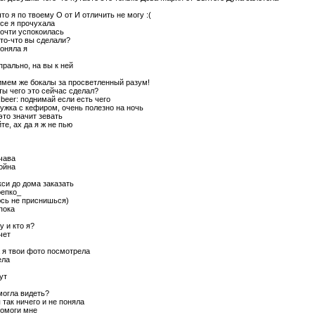
 что я по твоему О от И отличить не могу :(
все я прочухала
почти успокоилась
что-что вы сделали?
поняла я
 прально, на вы к ней
имем же бокалы за просветленный разум!
 ты чего это сейчас сделал?
 :beer: поднимай если есть чего
кружка с кефиром, очень полезно на ночь
 это значит зевать
те, ах да я ж не пью
 чава
койна
кси до дома заказать
репко_
юсь не приснишься)
 пока
ну и кто я?
чет
а я твои фото посмотрела
ела
тут
могла видеть?
 так ничего и не поняла
помоги мне