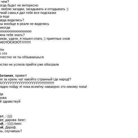
в чем?
тогда будет не интересно
я люблю загадки, загадывать и отгадывать :)
умай сама,я дал тебе все подсказки
да еще
авда виделись?
мы вообще в реале не виделись
никогда
оооооооооооооооооо
лжна тебя знать?
никак, удачи, я пошел спать :) приятных снов
КУЮЮЮЮТ!!!!!!!!!!
йте
о это
нечестно че ты обзываешься
нство не успела прийти уже обосрали
Ботаник
, привет!
че за хрень чат какойто странный где народ!?
АУУУУУУУУУУУУУУУУУУУ!!!!!!!!!!!!!
ладно пойду я! пока всем!ну наваерно это никому пока!
да
рова
 здравствуй
от
, :-))))
от
, дарова :beer:
ый
, :-))))):beer:
ый
, Дароф.
шь, скучаешь?