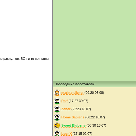
е рахнул ее. ВОт и то по пьяни
Последние посетители:
marina-sibnet
(09:20 06.08)
Ralf
(17:27 30.07)
Zahar
(22:23 18.07)
Home Sapiens
(00:22 18.07)
Sweet Bluberry
(08:30 13.07)
LeonX
(17:15 02.07)