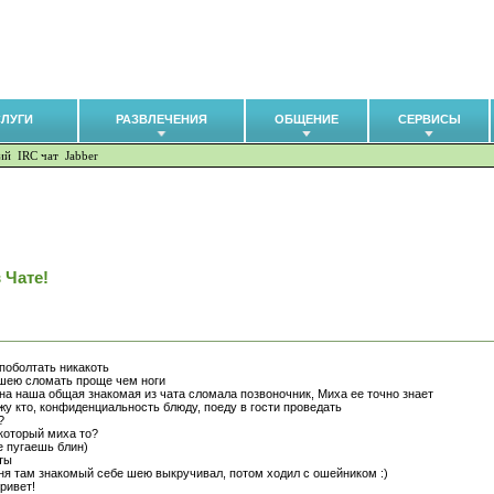
СЛУГИ
РАЗВЛЕЧЕНИЯ
ОБЩЕНИЕ
СЕРВИСЫ
ий
IRC чат
Jabber
 Чате!
 поболтать никакоть
 шею сломать проще чем ноги
на наша общая знакомая из чата сломала позвоночник, Миха ее точно знает
жу кто, конфиденциальность блюду, поеду в гости проведать
?
 который миха то?
че пугаешь блин)
 ты
еня там знакомый себе шею выкручивал, потом ходил с ошейником :)
привет!