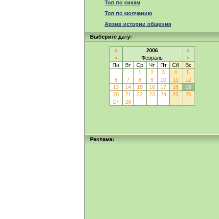
Топ по кикам
Топ по молчанию
Архив истории общения
Выберите дату:
«
2006
»
«
Февраль
»
Пн
Вт
Ср
Чт
Пт
Сб
Вс
1
2
3
4
5
6
7
8
9
10
11
12
13
14
15
16
17
18
19
20
21
22
23
24
25
26
27
28
Реклама: