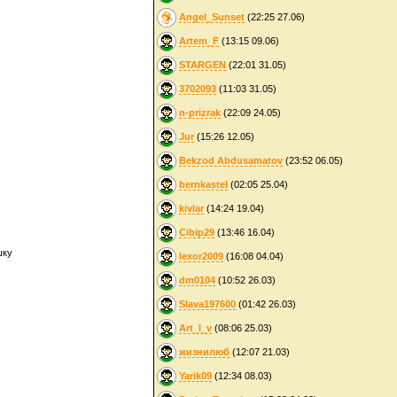
Angel_Sunset
(22:25 27.06)
Artem_F
(13:15 09.06)
STARGEN
(22:01 31.05)
3702093
(11:03 31.05)
n-prizrak
(22:09 24.05)
Jur
(15:26 12.05)
Bekzod Abdusamatov
(23:52 06.05)
bernkastel
(02:05 25.04)
kivlar
(14:24 19.04)
Cibip29
(13:46 16.04)
шку
lexor2009
(16:08 04.04)
dm0104
(10:52 26.03)
Slava197600
(01:42 26.03)
Art_l_v
(08:06 25.03)
жизнилюб
(12:07 21.03)
Yarik09
(12:34 08.03)