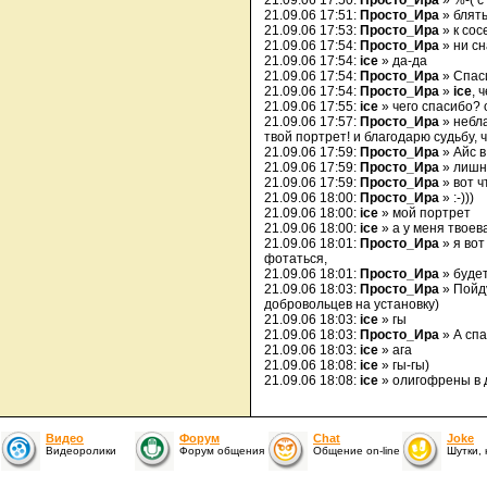
21.09.06 17:50:
Просто_Ира
» %-( с
21.09.06 17:51:
Просто_Ира
» блять
21.09.06 17:53:
Просто_Ира
» к сос
21.09.06 17:54:
Просто_Ира
» ни сн
21.09.06 17:54:
ice
» да-да
21.09.06 17:54:
Просто_Ира
» Спаси
21.09.06 17:54:
Просто_Ира
»
ice
, 
21.09.06 17:55:
ice
» чего спасибо?
21.09.06 17:57:
Просто_Ира
» небл
твой портрет! и благодарю судьбу, 
21.09.06 17:59:
Просто_Ира
» Айс в
21.09.06 17:59:
Просто_Ира
» лишн
21.09.06 17:59:
Просто_Ира
» вот ч
21.09.06 18:00:
Просто_Ира
» :-)))
21.09.06 18:00:
ice
» мой портрет
21.09.06 18:00:
ice
» а у меня твоев
21.09.06 18:01:
Просто_Ира
» я вот
фотаться,
21.09.06 18:01:
Просто_Ира
» будет
21.09.06 18:03:
Просто_Ира
» Пойду
добровольцев на установку)
21.09.06 18:03:
ice
» гы
21.09.06 18:03:
Просто_Ира
» А спа
21.09.06 18:03:
ice
» ага
21.09.06 18:08:
ice
» гы-гы)
21.09.06 18:08:
ice
» олигофрены в д
Видео
Форум
Chat
Joke
Видеоролики
Форум общения
Общение on-line
Шутки,