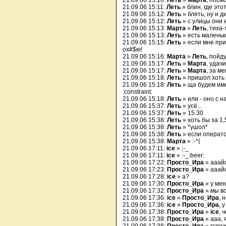
21.09.06 15:10:
Леть
»
Марта
, посм
21.09.06 15:11:
Леть
» блин, где это
21.09.06 15:12:
Леть
» блять, ну и д
21.09.06 15:12:
Леть
» с улицы они 
21.09.06 15:13:
Марта
»
Леть
, тиха
21.09.06 15:13:
Леть
» есть маленьк
21.09.06 15:15:
Леть
» если мне при
ох#$ю!
21.09.06 15:16:
Марта
»
Леть
, пойду
21.09.06 15:17:
Леть
»
Марта
, удачи
21.09.06 15:17:
Леть
»
Марта
, за м
21.09.06 15:18:
Леть
» пришол хоть ч
21.09.06 15:18:
Леть
» ща будем име
:constraint:
21.09.06 15:18:
Леть
» или - оно с на
21.09.06 15:37:
Леть
» усё...
21.09.06 15:37:
Леть
» 15.30
21.09.06 15:38:
Леть
» хоть бы за 1
21.09.06 15:38:
Леть
» *ушол*
21.09.06 15:38:
Леть
» если операт
21.09.06 15:38:
Марта
» :-*(
21.09.06 17:11:
ice
» ;-_
21.09.06 17:11:
ice
» :-_:beer:
21.09.06 17:22:
Просто_Ира
» ааайс 
21.09.06 17:23:
Просто_Ира
» ааайс 
21.09.06 17:28:
ice
» а?
21.09.06 17:30:
Просто_Ира
» у мен
21.09.06 17:32:
Просто_Ира
» мы в
21.09.06 17:36:
ice
»
Просто_Ира
, 
21.09.06 17:36:
ice
»
Просто_Ира
, 
21.09.06 17:38:
Просто_Ира
»
ice
, 
21.09.06 17:38:
Просто_Ира
» ааа, 