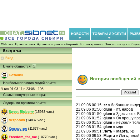
НОВОСТИ
ТОВАРЫ И УСЛУГИ
РАЗВ
Web чат
Правила чата
Архив истории сообщений
Топ по времени
Топ по числу сообщен
Вход в чат
Вход
В чате общаются:
1
Ботаник
История сообщений в
Наибольшее число людей в чате:
было 01.03.11 в 23:06 - 108
Самые популярные вчера:
Лидеры по времени в чате:
21.09.06 00:15:
zz
» йобанные пиде
21.09.06 01:50:
glum
» пт. народ
Sweet Bluberry
(15933 час.)
21.09.06 01:50:
glum
» Здесь все с 
21.09.06 01:52:
glum
» Оч прошу про
петрович
(14037 час.)
21.09.06 01:53:
glum
» неужели тол
21.09.06 01:54:
glum
» мдя...
Коварство
(11877 час.)
21.09.06 09:51:
Леть
»
Марта
, :-{}
21.09.06 09:53:
Марта
»
Леть
, чмок
Freedom_for_me
(10770 час.)