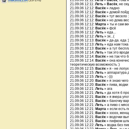
21.09.06 12:11:
Леть
»
Васёк
, тока 
21.09.06 12:11:
Леть
»
Васёк
, не сю
21.09.06 12:12:
Васёк
» ладно
21.09.06 12:12:
Васёк
» домой пойду
21.09.06 12:12:
Васёк
» тут весело :
21.09.06 12:12:
Васёк
» но дома вес
21.09.06 12:12:
Марта
» ты и сам ве
21.09.06 12:12:
Васёк
» фсё
21.09.06 12:12:
Леть
» еда...
21.09.06 12:12:
Леть
» эх...(
21.09.06 12:13:
Васёк
» да-да. еда :
21.09.06 12:13:
Леть
» еда нам тока
21.09.06 12:13:
Васёк
» а тут беспла
21.09.06 12:14:
Леть
» так это вроде
21.09.06 12:14:
Васёк
» не.так что 
21.09.06 12:14:
Васёк
» она конечно
теоретическую возможность :)
21.09.06 12:15:
Васёк
» я - не лопух
21.09.06 12:15:
Леть
» аппаратура д
21.09.06 12:15:
Леть
» :-)))
21.09.06 12:20:
Васёк
» я знаю чего
21.09.06 12:20:
Васёк
» пива, водки 
21.09.06 12:21:
Леть
» ага
21.09.06 12:21:
Леть
» да хотя б про
21.09.06 12:21:
Васёк
» я вчера упо
21.09.06 12:21:
Васёк
» баночку вар
21.09.06 12:21:
Леть
» а пиво с мяс
21.09.06 12:21:
Марта
» если есть п
21.09.06 12:21:
Васёк
» эээээ, жен
21.09.06 12:21:
Васёк
» водочки вы
21.09.06 12:21:
Васёк
» пифком шлиф
21.09.06 12:22:
Леть
» водка без пив