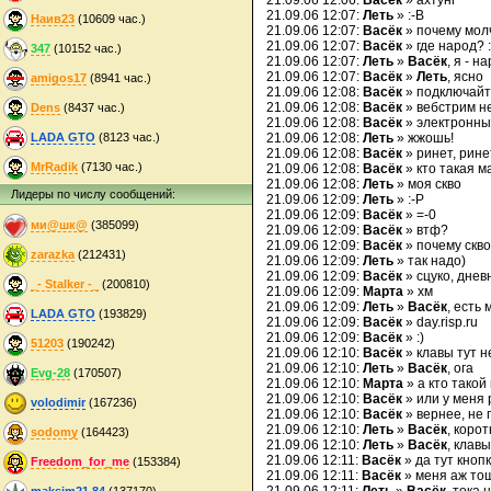
21.09.06 12:06:
Васёк
» ахтунг
21.09.06 12:07:
Леть
» :-B
Наив23
(10609 час.)
21.09.06 12:07:
Васёк
» почему мол
21.09.06 12:07:
Васёк
» где народ? :
347
(10152 час.)
21.09.06 12:07:
Леть
»
Васёк
, я - н
21.09.06 12:07:
Васёк
»
Леть
, ясно
amigos17
(8941 час.)
21.09.06 12:08:
Васёк
» подключайте
21.09.06 12:08:
Васёк
» вебстрим н
Dens
(8437 час.)
21.09.06 12:08:
Васёк
» электронный
LADA GTO
(8123 час.)
21.09.06 12:08:
Леть
» жжошь!
21.09.06 12:08:
Васёк
» ринет, ринет!
MrRadik
(7130 час.)
21.09.06 12:08:
Васёк
» кто такая ма
21.09.06 12:08:
Леть
» моя скво
Лидеры по числу сообщений:
21.09.06 12:09:
Леть
» :-P
21.09.06 12:09:
Васёк
» =-0
ми@шк@
(385099)
21.09.06 12:09:
Васёк
» втф?
21.09.06 12:09:
Васёк
» почему скво?
zarazka
(212431)
21.09.06 12:09:
Леть
» так надо)
21.09.06 12:09:
Васёк
» сцуко, днев
_- Stalker -_
(200810)
21.09.06 12:09:
Марта
» хм
21.09.06 12:09:
Леть
»
Васёк
, есть
LADA GTO
(193829)
21.09.06 12:09:
Васёк
» day.risp.ru
21.09.06 12:09:
Васёк
» :)
51203
(190242)
21.09.06 12:10:
Васёк
» клавы тут 
21.09.06 12:10:
Леть
»
Васёк
, ога
Evg-28
(170507)
21.09.06 12:10:
Марта
» а кто такой
21.09.06 12:10:
Васёк
» или у меня 
volodimir
(167236)
21.09.06 12:10:
Васёк
» вернее, не п
21.09.06 12:10:
Леть
»
Васёк
, коро
sodomy
(164423)
21.09.06 12:10:
Леть
»
Васёк
, клавы
21.09.06 12:11:
Васёк
» да тут кноп
Freedom_for_me
(153384)
21.09.06 12:11:
Васёк
» меня аж то
maksim21.84
(137170)