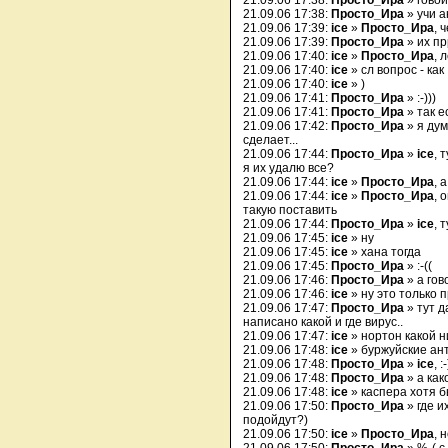
21.09.06 17:38:
Просто_Ира
» говои
21.09.06 17:38:
Просто_Ира
» учи а
21.09.06 17:39:
ice
»
Просто_Ира
, 
21.09.06 17:39:
Просто_Ира
» их пр
21.09.06 17:40:
ice
»
Просто_Ира
, 
21.09.06 17:40:
ice
» сл вопрос - как
21.09.06 17:40:
ice
» )
21.09.06 17:41:
Просто_Ира
» :-)))
21.09.06 17:41:
Просто_Ира
» так е
21.09.06 17:42:
Просто_Ира
» я дум
сделает...
21.09.06 17:44:
Просто_Ира
»
ice
, 
я их удалю все?
21.09.06 17:44:
ice
»
Просто_Ира
, 
21.09.06 17:44:
ice
»
Просто_Ира
, 
такую поставить
21.09.06 17:44:
Просто_Ира
»
ice
, 
21.09.06 17:45:
ice
» ну
21.09.06 17:45:
ice
» хана тогда
21.09.06 17:45:
Просто_Ира
» :-((
21.09.06 17:46:
Просто_Ира
» а гов
21.09.06 17:46:
ice
» ну это только 
21.09.06 17:47:
Просто_Ира
» тут д
написано какой и где вирус..
21.09.06 17:47:
ice
» нортон какой ни
21.09.06 17:48:
ice
» буржуйские ан
21.09.06 17:48:
Просто_Ира
»
ice
, :-
21.09.06 17:48:
Просто_Ира
» а как
21.09.06 17:48:
ice
» каспера хотя 
21.09.06 17:50:
Просто_Ира
» где и
подойдут?)
21.09.06 17:50:
ice
»
Просто_Ира
, 