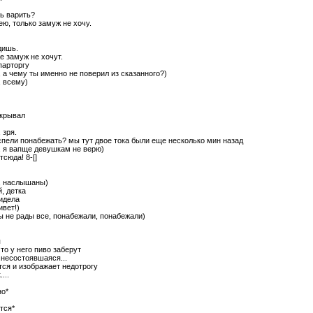
ь варить?
ею, только замуж не хочу.
дишь.
е замуж не хочут.
парторгу
, а чему ты именно не поверил из сказанного?)
, всему)
ткрывал
, зря.
успели понабежать? мы тут двое тока были еще несколько мин назад
, я вапще девушкам не верю)
тсюда! 8-[]
, наслышаны)
, детка
видела
ивет!)
вы не рады все, понабежали, понабежали)
я
то у него пиво заберут
..несостоявшаяся...
ся и изображает недотрогу
...
но*
тся*