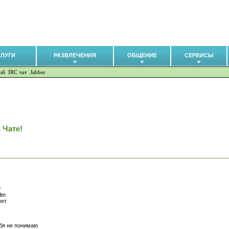
СЛУГИ
РАЗВЛЕЧЕНИЯ
ОБЩЕНИЕ
СЕРВИСЫ
ий
IRC чат
Jabber
 Чате!
?
dtn
вет
ебя не понимаю