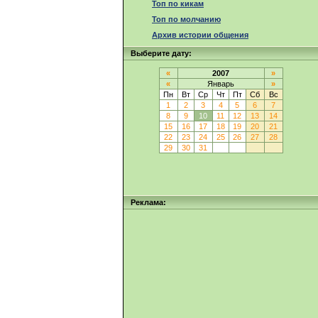
Топ по кикам
Топ по молчанию
Архив истории общения
Выберите дату:
«
2007
»
«
Январь
»
Пн
Вт
Ср
Чт
Пт
Сб
Вс
1
2
3
4
5
6
7
8
9
10
11
12
13
14
15
16
17
18
19
20
21
22
23
24
25
26
27
28
29
30
31
Реклама: