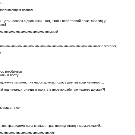
...
 дневниковцем нозвал...
-цать человек в дневниках...нет, чтобы всей толпой в чат завалицца.
слы!
мммммммммммммммммммммммоок!
ммммммммммммммммммммммммммммммммммммммммммок олкаголег)
?
ецо влюбилась
чики в порту
охнуть за комп....на часок другой....сразу доёпывацца начинают...
ый год начался, значит я пахать в первую рабочую неделю должен?!
ую пашет уже
...сестра видимо пила меньше...раз период отходняка маленький..
ммммммммммммммммммммммоок!