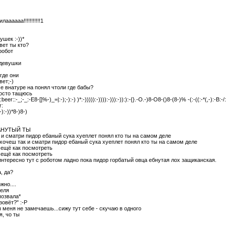
аааааа!!!!!!!!!!!1
ушек :-))*
вет ты кто?
робот
 девушки
 где они
вет;-)
че внатуре на понял чтоли где бабы?
росто тащюсь
beer::-_;-_:-E8-[]%-)_=|:-);-):-) )*:-))))):-)))):-))):-)):):-{}.-O.-)8-O8-()8-(8-)% -(:-((:-*(,-):-B:-
r:
-):-))*8-)8-)
БАНУТЫЙ ТЫ
 и сматри пидор ебаный сука хуеплет понял кто ты на самом деле
к хочеш так и сматри пидор ебаный сука хуеплет понял кто ты на самом деле
о ещё как посмотреть
о ещё как посмотреть
 интересно тут с роботом ладно пока пидор горбатый овца ебнутая лох защиканская.
, да?
жно....
беля
позвала*
зовёт?" :-P
ты меня не замечаешь...сижу тут себе - скучаю в одного
 я, чо ты