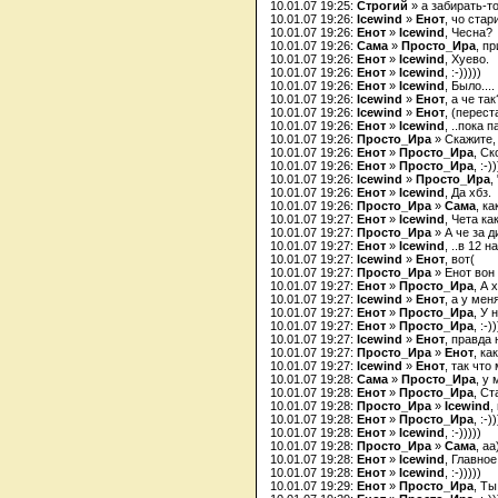
10.01.07 19:25:
Строгий
» а забирать-т
10.01.07 19:26:
Icewind
»
Енот
, чо стар
10.01.07 19:26:
Енот
»
Icewind
, Чесна?
10.01.07 19:26:
Сама
»
Просто_Ира
, п
10.01.07 19:26:
Енот
»
Icewind
, Хуево.
10.01.07 19:26:
Енот
»
Icewind
, :-)))))
10.01.07 19:26:
Енот
»
Icewind
, Было....
10.01.07 19:26:
Icewind
»
Енот
, а че так
10.01.07 19:26:
Icewind
»
Енот
, (перест
10.01.07 19:26:
Енот
»
Icewind
, ..пока 
10.01.07 19:26:
Просто_Ира
» Скажите, 
10.01.07 19:26:
Енот
»
Просто_Ира
, Ск
10.01.07 19:26:
Енот
»
Просто_Ира
, :-))
10.01.07 19:26:
Icewind
»
Просто_Ира
,
10.01.07 19:26:
Енот
»
Icewind
, Да хбз.
10.01.07 19:26:
Просто_Ира
»
Сама
, к
10.01.07 19:27:
Енот
»
Icewind
, Чета ка
10.01.07 19:27:
Просто_Ира
» А че за д
10.01.07 19:27:
Енот
»
Icewind
, ..в 12 
10.01.07 19:27:
Icewind
»
Енот
, вот(
10.01.07 19:27:
Просто_Ира
» Енот вон 
10.01.07 19:27:
Енот
»
Просто_Ира
, А 
10.01.07 19:27:
Icewind
»
Енот
, а у мен
10.01.07 19:27:
Енот
»
Просто_Ира
, У 
10.01.07 19:27:
Енот
»
Просто_Ира
, :-))
10.01.07 19:27:
Icewind
»
Енот
, правда
10.01.07 19:27:
Просто_Ира
»
Енот
, ка
10.01.07 19:27:
Icewind
»
Енот
, так что
10.01.07 19:28:
Сама
»
Просто_Ира
, у
10.01.07 19:28:
Енот
»
Просто_Ира
, Ст
10.01.07 19:28:
Просто_Ира
»
Icewind
,
10.01.07 19:28:
Енот
»
Просто_Ира
, :-))
10.01.07 19:28:
Енот
»
Icewind
, :-)))))
10.01.07 19:28:
Просто_Ира
»
Сама
, а
10.01.07 19:28:
Енот
»
Icewind
, Главно
10.01.07 19:28:
Енот
»
Icewind
, :-)))))
10.01.07 19:29:
Енот
»
Просто_Ира
, Ты