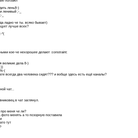
ные ползают
ить лень8-)
и ленивый ;-_
 ;-_
 да ладно че ты. всяко бывает)
нцует лучше всех?
:-*(
ными кое-че нехорошее делают :constraint:
я великие дела 8-)
))
 %-(
чате всегда два человека сидят??? и вобще здесь есть ещё каналы?
ой чат...
вниковец в чат заглянул.
 про меня че ли?
 фото менять а то позорную поставила
ем
ато тут
о