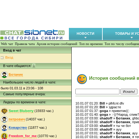
НОВОСТИ
ТОВАРЫ И У
Web чат
Правила чата
Архив истории сообщений
Топ по времени
Топ по числу сообщен
Вход в чат
Вход
В чате общаются:
1
Ботаник
История сообщений в
Наибольшее число людей в чате:
было 01.03.11 в 23:06 - 108
Самые популярные вчера:
Лидеры по времени в чате:
10.01.07 01:20:
Bill
» plhfcnt dfv
10.01.07 01:20:
Bill
» здрасте
Sweet Bluberry
(15933 час.)
10.01.07 01:37:
goga
» приветик((:
10.01.07 01:40:
goga
» :-))*Народ, спим
10.01.07 03:00:
shadoff
»
Ботаник
, ghb
петрович
(14037 час.)
10.01.07 03:00:
shadoff
»
Ботаник
, при
10.01.07 03:00:
shadoff
» ты че бот
Коварство
(11877 час.)
10.01.07 03:00:
shadoff
» ауу
10.01.07 03:01:
shadoff
»
Ботаник
, ауу
Freedom_for_me
(10770 час.)
10.01.07 03:01:
shadoff
»
Ботаник
, я т