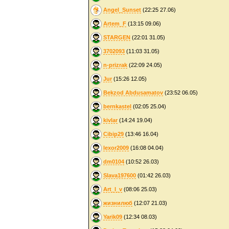
Angel_Sunset
(22:25 27.06)
Artem_F
(13:15 09.06)
STARGEN
(22:01 31.05)
3702093
(11:03 31.05)
n-prizrak
(22:09 24.05)
Jur
(15:26 12.05)
Bekzod Abdusamatov
(23:52 06.05)
bernkastel
(02:05 25.04)
kivlar
(14:24 19.04)
Cibip29
(13:46 16.04)
lexor2009
(16:08 04.04)
dm0104
(10:52 26.03)
Slava197600
(01:42 26.03)
Art_l_v
(08:06 25.03)
жизнилюб
(12:07 21.03)
Yarik09
(12:34 08.03)