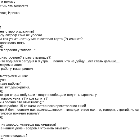
о и некому
ичок, как здоровие
ривет, Иринка
?
ань старого дразнить)
пару литроф сока не усосал.
а как узнать есть у меня сетевая карта (?) или нет?
орее всего нету.
)))
 "я спросил у тополя..."
ак настроение? в раоту влилась?)
к-то поднялся сегодня в 8 утра......понял, что не дойду....лег спать дальше....
искриминация...
на работу тока пришел.
матерится и ниче...
хуле.
я две работы(
нас тут демократия.
)))
 не зря вчера побухали - седня пообещали поднять зарпплату
к говорю узнать? и где купить?
 мы заочно это отметили:-))*
 меня работа 15-го начинается пока приготовлние к ней
арый бля....совсем нах афигел....говорит, типа идите все нах....я, говорит, строгий, но 
 головой покачал тополь?
)))
а) ну хорошо, успеешь раскачаться)
е в нашем деле - вовремя что-нить отметить.
 в инете сидишь?