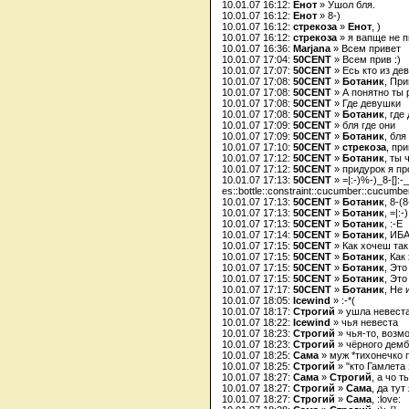
10.01.07 16:12:
Енот
» Ушол бля.
10.01.07 16:12:
Енот
» 8-)
10.01.07 16:12:
стрекоза
»
Енот
, )
10.01.07 16:12:
стрекоза
» я вапще не пил
10.01.07 16:36:
Marjana
» Всем привет
10.01.07 17:04:
50CENT
» Всем прив :)
10.01.07 17:07:
50CENT
» Есь кто из дев
10.01.07 17:08:
50CENT
»
Ботаник
, При
10.01.07 17:08:
50CENT
» А понятно ты 
10.01.07 17:08:
50CENT
» Где девушки
10.01.07 17:08:
50CENT
»
Ботаник
, где
10.01.07 17:09:
50CENT
» бля где они
10.01.07 17:09:
50CENT
»
Ботаник
, бля
10.01.07 17:10:
50CENT
»
стрекоза
, при
10.01.07 17:12:
50CENT
»
Ботаник
, ты 
10.01.07 17:12:
50CENT
» придурок я п
10.01.07 17:13:
50CENT
» =|:-)%-)_8-[]:-_:
es::bottle::constraint::cucumber::cucumbe
10.01.07 17:13:
50CENT
»
Ботаник
, 8-(8
10.01.07 17:13:
50CENT
»
Ботаник
, =|:-)
10.01.07 17:13:
50CENT
»
Ботаник
, :-E
10.01.07 17:14:
50CENT
»
Ботаник
, И
10.01.07 17:15:
50CENT
» Как хочеш так
10.01.07 17:15:
50CENT
»
Ботаник
, Ка
10.01.07 17:15:
50CENT
»
Ботаник
, Эт
10.01.07 17:15:
50CENT
»
Ботаник
, Эт
10.01.07 17:17:
50CENT
»
Ботаник
, Не
10.01.07 18:05:
Icewind
» :-*(
10.01.07 18:17:
Строгий
» ушла невеста
10.01.07 18:22:
Icewind
» чья невеста
10.01.07 18:23:
Строгий
» чья-то, возмо
10.01.07 18:23:
Строгий
» чёрного дем
10.01.07 18:25:
Сама
» муж *тихонечко 
10.01.07 18:25:
Строгий
» "кто Гамлета 
10.01.07 18:27:
Сама
»
Строгий
, а чо 
10.01.07 18:27:
Строгий
»
Сама
, да тут
10.01.07 18:27:
Строгий
»
Сама
, :love: