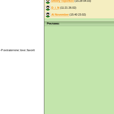
Dmitry Toporkov
(15:28 04.03)
D_i_N
(11:21 26.02)
Al November
(15:40 23.02)
Реклама:
/:-P:extraterrene::love::favorit