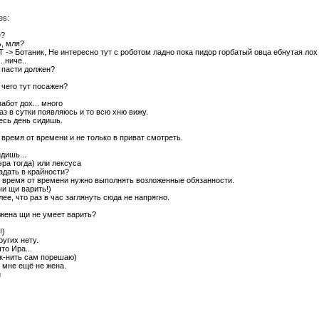
tes:
е?
ь, мля?
T -> Ботаник, Не интересно тут с роботом ладно пока пидор горбатый овца ебнутая лох
...ниче..
ё пасти должен?
 чего тут посажен?
забот дох... много
раз в сутки появляюсь и то всю хню вижу.
весь день сидишь.
 время от времени и не только в приват смотреть.
дишь...
эра тогда) или лексуса
падать в крайности?
о время от времени нужно выполнять возложенные обязанности.
чи щи варить!)
лее, что раз в час заглянуть сюда не напрягно.
я жена щи не умеет варить?
!)
других нету.
что Ира...
ак-нить сам порешаю)
а мне ещё не жена.
и
.