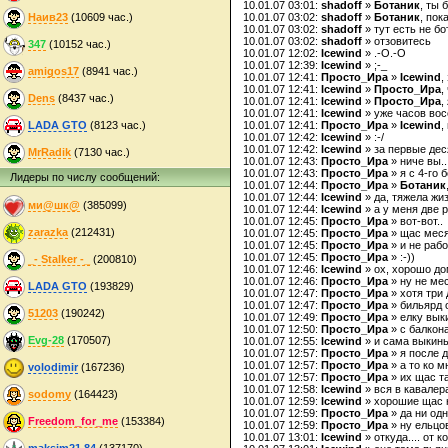
10.01.07 03:01:
shadoff
»
Ботаник
, ты 
Наив23
(10609 час.)
10.01.07 03:02:
shadoff
»
Ботаник
, пок
10.01.07 03:02:
shadoff
» тут есть не бо
10.01.07 03:02:
shadoff
» отзовитесь
347
(10152 час.)
10.01.07 12:02:
Icewind
» .-O.-O
10.01.07 12:39:
Icewind
» ;-_
amigos17
(8941 час.)
10.01.07 12:41:
Просто_Ира
»
Icewind
,
10.01.07 12:41:
Icewind
»
Просто_Ира
,
Dens
(8437 час.)
10.01.07 12:41:
Icewind
»
Просто_Ира
,
10.01.07 12:41:
Icewind
» уже часов во
LADA GTO
(8123 час.)
10.01.07 12:41:
Просто_Ира
»
Icewind
,
10.01.07 12:42:
Icewind
» :-/
10.01.07 12:42:
Icewind
» за первые деся
MrRadik
(7130 час.)
10.01.07 12:43:
Просто_Ира
» ниче вы..
10.01.07 12:43:
Просто_Ира
» я с 4-го 
Лидеры по числу сообщений:
10.01.07 12:44:
Просто_Ира
»
Ботаник
10.01.07 12:44:
Icewind
» да, тяжела жиз
ми@шк@
(385099)
10.01.07 12:44:
Icewind
» а у меня две 
10.01.07 12:45:
Просто_Ира
» вот-вот..
zarazka
(212431)
10.01.07 12:45:
Просто_Ира
» щас меся
10.01.07 12:45:
Просто_Ира
» и не рабо
10.01.07 12:45:
Просто_Ира
» :-))
_- Stalker -_
(200810)
10.01.07 12:46:
Icewind
» ох, хорошо дом
10.01.07 12:46:
Просто_Ира
» ну не мес
LADA GTO
(193829)
10.01.07 12:47:
Просто_Ира
» хотя три 
10.01.07 12:47:
Просто_Ира
» бильярд о
51203
(190242)
10.01.07 12:49:
Просто_Ира
» елку выки
10.01.07 12:50:
Просто_Ира
» с балкона
Evg-28
(170507)
10.01.07 12:55:
Icewind
» и сама выкинь
10.01.07 12:57:
Просто_Ира
» я после д
10.01.07 12:57:
Просто_Ира
» а то ко 
volodimir
(167236)
10.01.07 12:57:
Просто_Ира
» их щас та
10.01.07 12:58:
Icewind
» вся в кавалер
sodomy
(164423)
10.01.07 12:59:
Icewind
» хорошие щас н
10.01.07 12:59:
Просто_Ира
» да ни одн
Freedom_for_me
(153384)
10.01.07 12:59:
Просто_Ира
» ну ельцо
10.01.07 13:01:
Icewind
» откуда.... от к
maksim21.84
(137170)