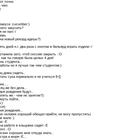
бот точно
а чмо
т
 закуси :cucumber:)
 чего закусить?
 я не пил:-/
семь
 на новый рекорд идешь?)
ть дней н.г. два раза с енотом в бильярд играть ездили:-/
.
ботанила зато, чтоб сессию закрыть .-O
, как ты говорю была целых 4 дня!
нь студента...
работы но я лучше так чем студентом:)
ц дома сидеть..
тать сука нормально и не учиться 8-[]
а.....
яц же без дела...
дня рождения будут...
пять же - чем не занятие?)
нуть пойти..
:)
ся)
ня рождения...
мне человек хороший обещал прийти, не могу пропустить)
к мало :)
ах:-E
а работе в ельцовке сидят:-E
ого .-O
вских хороших мне откуда знать..
остра и моря:-E...