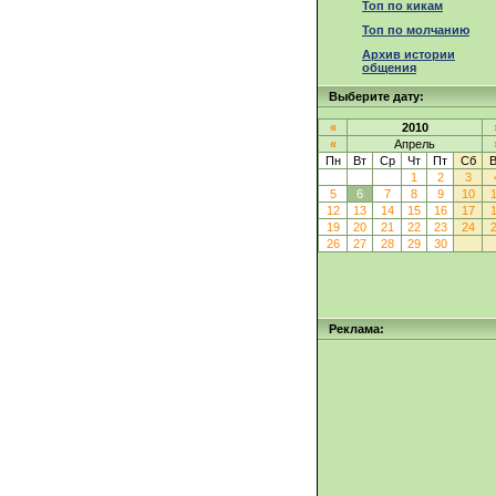
Топ по кикам
Топ по молчанию
Архив истории
общения
Выберите дату:
«
2010
«
Апрель
Пн
Вт
Ср
Чт
Пт
Сб
1
2
3
5
6
7
8
9
10
12
13
14
15
16
17
19
20
21
22
23
24
26
27
28
29
30
Реклама: