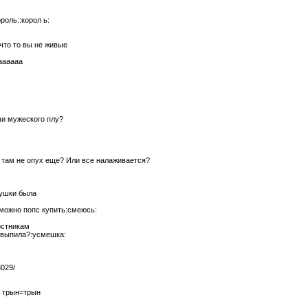
роль::корол ь:
_ что то вы не живые
аааааа
ями мужеского плу?
н там не опух еще? Или все налаживается?
бушки была
 можно попс купить:смеюсь:
остникам
ь?выпила?:усмешка:
3029/
: трын=трын