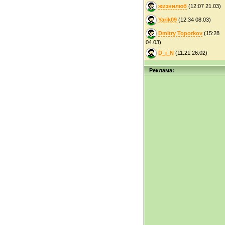
жизнилюб
(12:07 21.03)
Yarik09
(12:34 08.03)
Dmitry Toporkov
(15:28
04.03)
D_i_N
(11:21 26.02)
Реклама: