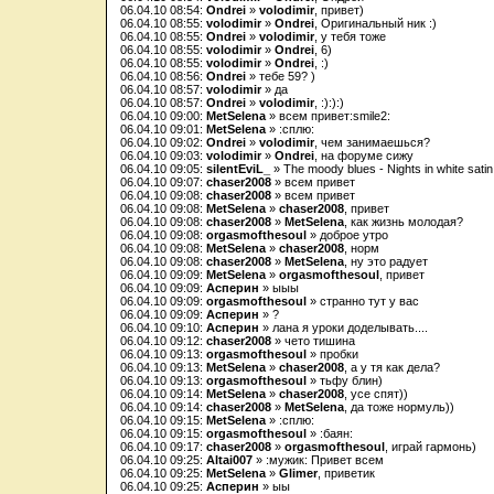
06.04.10 08:54:
Ondrei
»
volodimir
, привет)
06.04.10 08:55:
volodimir
»
Ondrei
, Оригинальный ник :)
06.04.10 08:55:
Ondrei
»
volodimir
, у тебя тоже
06.04.10 08:55:
volodimir
»
Ondrei
, 6)
06.04.10 08:55:
volodimir
»
Ondrei
, :)
06.04.10 08:56:
Ondrei
» тебе 59? )
06.04.10 08:57:
volodimir
» да
06.04.10 08:57:
Ondrei
»
volodimir
, :):):)
06.04.10 09:00:
MetSelena
» всем привет:smile2:
06.04.10 09:01:
MetSelena
» :сплю:
06.04.10 09:02:
Ondrei
»
volodimir
, чем занимаешься?
06.04.10 09:03:
volodimir
»
Ondrei
, на форуме сижу
06.04.10 09:05:
silentEviL_
» The moody blues - Nights in white satin
06.04.10 09:07:
chaser2008
» всем привет
06.04.10 09:08:
chaser2008
» всем привет
06.04.10 09:08:
MetSelena
»
chaser2008
, привет
06.04.10 09:08:
chaser2008
»
MetSelena
, как жизнь молодая?
06.04.10 09:08:
orgasmofthesoul
» доброе утро
06.04.10 09:08:
MetSelena
»
chaser2008
, норм
06.04.10 09:08:
chaser2008
»
MetSelena
, ну это радует
06.04.10 09:09:
MetSelena
»
orgasmofthesoul
, привет
06.04.10 09:09:
Асперин
» ыыы
06.04.10 09:09:
orgasmofthesoul
» странно тут у вас
06.04.10 09:09:
Асперин
» ?
06.04.10 09:10:
Асперин
» лана я уроки доделывать....
06.04.10 09:12:
chaser2008
» чето тишина
06.04.10 09:13:
orgasmofthesoul
» пробки
06.04.10 09:13:
MetSelena
»
chaser2008
, а у тя как дела?
06.04.10 09:13:
orgasmofthesoul
» тьфу блин)
06.04.10 09:14:
MetSelena
»
chaser2008
, усе спят))
06.04.10 09:14:
chaser2008
»
MetSelena
, да тоже нормуль))
06.04.10 09:15:
MetSelena
» :сплю:
06.04.10 09:15:
orgasmofthesoul
» :баян:
06.04.10 09:17:
chaser2008
»
orgasmofthesoul
, играй гармонь)
06.04.10 09:25:
Altai007
» :мужик: Привет всем
06.04.10 09:25:
MetSelena
»
Glimer
, приветик
06.04.10 09:25:
Асперин
» ыы