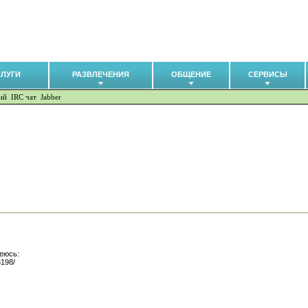
СЛУГИ
РАЗВЛЕЧЕНИЯ
ОБЩЕНИЕ
СЕРВИСЫ
ий
IRC чат
Jabber
меюсь:
3198/