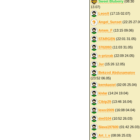
Sweet Bluberry
(08:30
13.07)
LeonX
(17:15 02.07)
Angel_Sunset
(22:25 27.0
Artem_F
(13:15 09.06)
STARGEN
(22:01 31.05)
3702093
(11:03 31.05)
n-prizrak
(22:09 24.05)
Jur
(15:26 12.05)
Bekzod Abdusamatov
(23:52 06.05)
bernkastel
(02:05 25.04)
kivlar
(14:24 19.04)
Cibip29
(13:46 16.04)
lexor2009
(16:08 04.04)
dm0104
(10:52 26.03)
Slava197600
(01:42 26.03)
Art_l_v
(08:06 25.03)