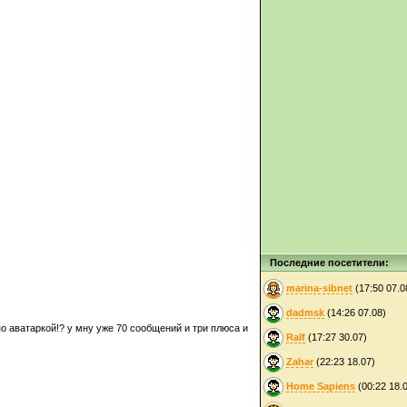
Последние посетители:
marina-sibnet
(17:50 07.0
dadmsk
(14:26 07.08)
по аватаркой!? у мну уже 70 сообщений и три плюса и
Ralf
(17:27 30.07)
Zahar
(22:23 18.07)
Home Sapiens
(00:22 18.