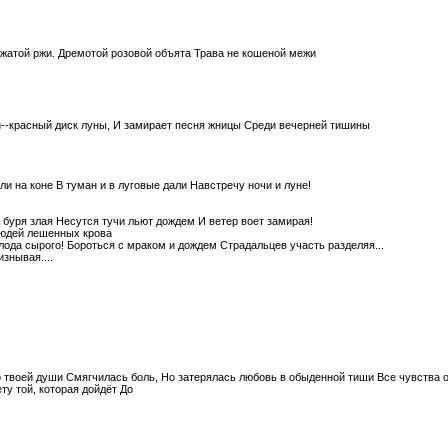
сжатой ржи. Дремотой розовой объята Трава не кошеной межи
ей--красный диск луны, И замирает песня жницы Среди вечерней тишины
и на коне В туман и в луговые дали Навстречу ночи и луне!
т буря злая Несутся тучи льют дождем И ветер воет замирая!
людей лешенных крова
лода сырого! Бороться с мраком и дождем Страдальцев участь разделяя...
знывая....
о твоей души Смягчилась боль, Но затерялась любовь в обыденной тиши Все чувства о
ту той, которая дойдёт До