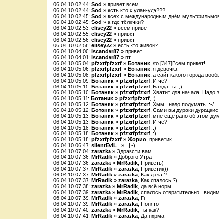
06.04.10 02:44:
Sod
» привет всем
06.04.10 02:44:
Sod
» есть кто с улан-удэ???
06.04.10 02:45:
Sod
» всех с международным днём мультфильмов)
06.04.10 02:45:
Sod
» а где тёлочки?
06.04.10 02:53:
elisey22
» всем привет
06.04.10 02:55:
elisey22
» привет
06.04.10 02:56:
elisey22
» привет
06.04.10 02:58:
elisey22
» есть кто живой?
06.04.10 04:00:
iscander87
» привет
06.04.10 04:01:
iscander87
» пт
06.04.10 05:04:
pfzxrfpfzxrf
»
Ботаник
, /to [347]Всем привет!
06.04.10 05:06:
pfzxrfpfzxrf
»
Ботаник
, я девочка
06.04.10 05:08:
pfzxrfpfzxrf
»
Ботаник
, а сайт какого города воо
06.04.10 05:09:
Ботаник
»
pfzxrfpfzxrf
, И чё?
06.04.10 05:10:
Ботаник
»
pfzxrfpfzxrf
, Балда ты. ;)
06.04.10 05:10:
Ботаник
»
pfzxrfpfzxrf
, Хватит для начала. Надо
06.04.10 05:11:
Ботаник
»
pfzxrfpfzxrf
, :)
06.04.10 05:12:
Ботаник
»
pfzxrfpfzxrf
, Хмм...надо подумать. :-/
06.04.10 05:12:
Ботаник
»
pfzxrfpfzxrf
, Сами вы дураки дурацкие
06.04.10 05:13:
Ботаник
»
pfzxrfpfzxrf
, мне еще рано об этом ду
06.04.10 05:13:
Ботаник
»
pfzxrfpfzxrf
, И чё?
06.04.10 05:18:
Ботаник
»
pfzxrfpfzxrf
, :)
06.04.10 05:18:
Ботаник
»
pfzxrfpfzxrf
, :)
06.04.10 05:18:
pfzxrfpfzxrf
»
Жорио
, приветик
06.04.10 06:47:
silentEviL_
» =|:-)
06.04.10 07:04:
zarazka
» Здравсти вам
06.04.10 07:36:
MrRadik
» Доброго Утра
06.04.10 07:36:
zarazka
»
MrRadik
, Приветь)
06.04.10 07:37:
MrRadik
»
zarazka
, Приветик))
06.04.10 07:37:
MrRadik
»
zarazka
, Как дела ?
06.04.10 07:37:
MrRadik
»
zarazka
, Как спалось ?)
06.04.10 07:38:
zarazka
»
MrRadik
, да всё норм
06.04.10 07:39:
zarazka
»
MrRadik
, спалось отвратительно...ви
06.04.10 07:39:
MrRadik
»
zarazka
, Гг
06.04.10 07:39:
MrRadik
»
zarazka
, Понято
06.04.10 07:40:
zarazka
»
MrRadik
, ты как?
06.04.10 07:41:
MrRadik
»
zarazka
, Да норма