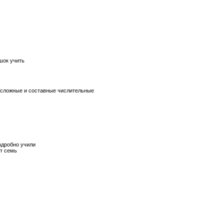
ишок учить
е сложные и составные числительные
одробно учили
ят семь