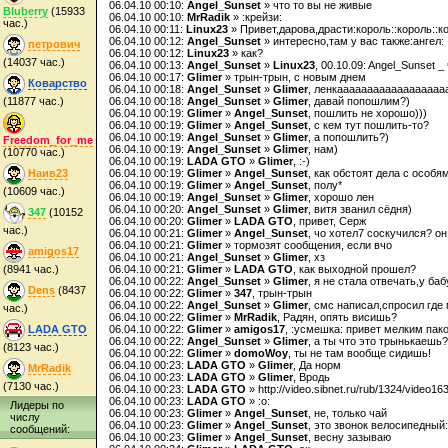
06.04.10 00:10:
Angel_Sunset
» что то вы не живые
Bluberry
(15933
06.04.10 00:10:
MrRadik
» :крейзи:
час.)
06.04.10 00:11:
Linux23
» Привет,дарова,драсти:король::король::ко
06.04.10 00:12:
Angel_Sunset
» интересно,там у вас также:ангел:
петрович
06.04.10 00:12:
Linux23
» как?
(14037 час.)
06.04.10 00:13:
Angel_Sunset
»
Linux23
, 00.10.09: Angel_Sunset 
06.04.10 00:17:
Glimer
» трын-трын, с новым днем
Коварство
06.04.10 00:18:
Angel_Sunset
»
Glimer
, ленкаааааааааааааааааа
(11877 час.)
06.04.10 00:18:
Angel_Sunset
»
Glimer
, давай попошлим?)
06.04.10 00:19:
Glimer
»
Angel_Sunset
, пошлить не хорошо)))
06.04.10 00:19:
Glimer
»
Angel_Sunset
, с кем тут пошлить-то?
06.04.10 00:19:
Angel_Sunset
»
Glimer
, а попошлить?)
Freedom_for_me
06.04.10 00:19:
Angel_Sunset
»
Glimer
, нам)
(10770 час.)
06.04.10 00:19:
LADA GTO
»
Glimer
, :-)
Наив23
06.04.10 00:19:
Glimer
»
Angel_Sunset
, как обстоят дела с особ
06.04.10 00:19:
Glimer
»
Angel_Sunset
, полу*
(10609 час.)
06.04.10 00:19:
Angel_Sunset
»
Glimer
, хорошо лен
06.04.10 00:20:
Angel_Sunset
»
Glimer
, витя званил сёдня)
347
(10152
06.04.10 00:20:
Glimer
»
LADA GTO
, привет, Серж
час.)
06.04.10 00:21:
Glimer
»
Angel_Sunset
, чо хотел7 соскучился? о
06.04.10 00:21:
Glimer
» тормозят сообщения, если вчо
amigos17
06.04.10 00:21:
Angel_Sunset
»
Glimer
, хз
(8941 час.)
06.04.10 00:21:
Glimer
»
LADA GTO
, как выходной прошел?
06.04.10 00:22:
Angel_Sunset
»
Glimer
, я не стала отвечать,у ба
Dens
(8437
06.04.10 00:22:
Glimer
»
347
, трын-трын
06.04.10 00:22:
Angel_Sunset
»
Glimer
, смс написал,спросил где
час.)
06.04.10 00:22:
Glimer
»
MrRadik
, Радян, опять висишь?
LADA GTO
06.04.10 00:22:
Glimer
»
amigos17
, :усмешка: привет мелким пак
06.04.10 00:22:
Angel_Sunset
»
Glimer
, а ты что это трынькаеш
(8123 час.)
06.04.10 00:22:
Glimer
»
domoWoy
, ты не там вообще сидишь!
06.04.10 00:23:
LADA GTO
»
Glimer
, Да норм
MrRadik
06.04.10 00:23:
LADA GTO
»
Glimer
, Вродь
(7130 час.)
06.04.10 00:23:
LADA GTO
» http://video.sibnet.ru/rub/1324/video16
06.04.10 00:23:
LADA GTO
» :o:
Лидеры по
06.04.10 00:23:
Glimer
»
Angel_Sunset
, не, только чай
числу
06.04.10 00:23:
Glimer
»
Angel_Sunset
, это звонок велосипедный
сообщений:
06.04.10 00:23:
Glimer
»
Angel_Sunset
, весну зазываю