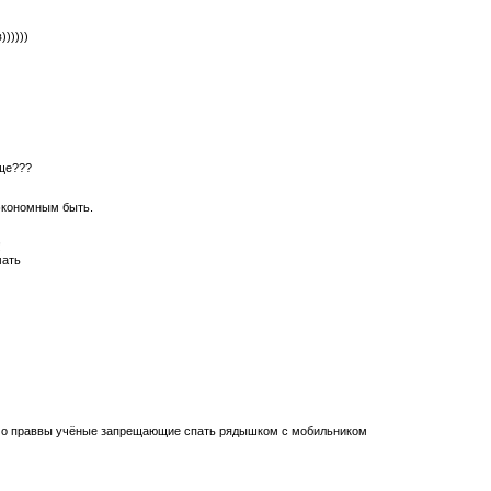
)))))
бще???
 экономным быть.
!
мать
димо праввы учёные запрещающие спать рядышком с мобильником