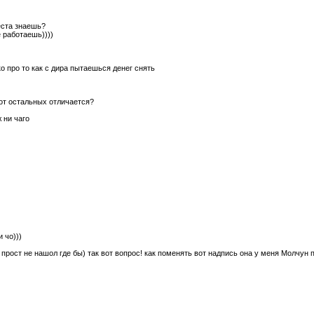
еста знаешь?
е работаешь))))
ько про то как с дира пытаешься денег снять
 от остальных отличается?
ж ни чаго
)
и чо)))
прост не нашол где бы) так вот вопрос! как поменять вот надпись она у меня Молчун 