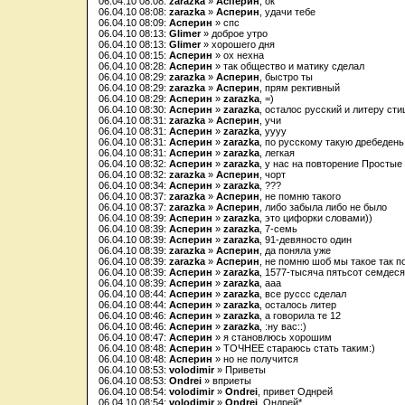
06.04.10 08:08:
zarazka
»
Асперин
, ок
06.04.10 08:08:
zarazka
»
Асперин
, удачи тебе
06.04.10 08:09:
Асперин
» спс
06.04.10 08:13:
Glimer
» доброе утро
06.04.10 08:13:
Glimer
» хорошего дня
06.04.10 08:15:
Асперин
» ох нехна
06.04.10 08:28:
Асперин
» так общество и матику сделал
06.04.10 08:29:
zarazka
»
Асперин
, быстро ты
06.04.10 08:29:
zarazka
»
Асперин
, прям рективный
06.04.10 08:29:
Асперин
»
zarazka
, =)
06.04.10 08:30:
Асперин
»
zarazka
, осталос русский и литеру ст
06.04.10 08:31:
zarazka
»
Асперин
, учи
06.04.10 08:31:
Асперин
»
zarazka
, уууу
06.04.10 08:31:
Асперин
»
zarazka
, по русскому такую дребедень
06.04.10 08:31:
Асперин
»
zarazka
, легкая
06.04.10 08:32:
Асперин
»
zarazka
, у нас на повторение Просты
06.04.10 08:32:
zarazka
»
Асперин
, чорт
06.04.10 08:34:
Асперин
»
zarazka
, ???
06.04.10 08:37:
zarazka
»
Асперин
, не помню такого
06.04.10 08:37:
zarazka
»
Асперин
, либо забыла либо не было
06.04.10 08:39:
Асперин
»
zarazka
, это цифорки словами))
06.04.10 08:39:
Асперин
»
zarazka
, 7-семь
06.04.10 08:39:
Асперин
»
zarazka
, 91-девяносто один
06.04.10 08:39:
zarazka
»
Асперин
, да поняла уже
06.04.10 08:39:
zarazka
»
Асперин
, не помню шоб мы такое так п
06.04.10 08:39:
Асперин
»
zarazka
, 1577-тысяча пятьсот семдес
06.04.10 08:39:
Асперин
»
zarazka
, ааа
06.04.10 08:44:
Асперин
»
zarazka
, все руссс сделал
06.04.10 08:44:
Асперин
»
zarazka
, осталось литер
06.04.10 08:46:
Асперин
»
zarazka
, а говорила те 12
06.04.10 08:46:
Асперин
»
zarazka
, :ну вас::)
06.04.10 08:47:
Асперин
» я становлюсь хорошим
06.04.10 08:48:
Асперин
» ТОЧНЕЕ стараюсь стать таким:)
06.04.10 08:48:
Асперин
» но не получится
06.04.10 08:53:
volodimir
» Приветы
06.04.10 08:53:
Ondrei
» вприеты
06.04.10 08:54:
volodimir
»
Ondrei
, привет Однрей
06.04.10 08:54:
volodimir
»
Ondrei
, Ондрей*