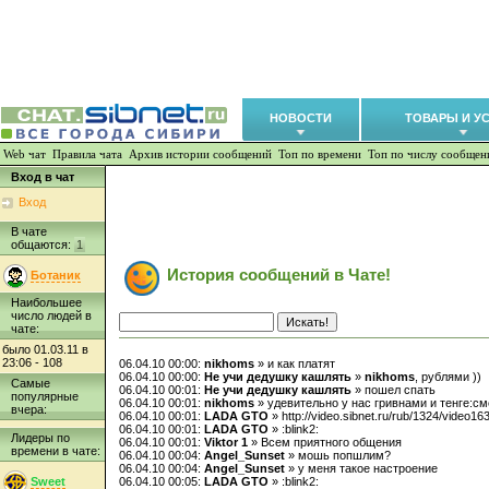
НОВОСТИ
ТОВАРЫ И У
Web чат
Правила чата
Архив истории сообщений
Топ по времени
Топ по числу сообщен
Вход в чат
Вход
В чате
общаются:
1
История сообщений в Чате!
Ботаник
Наибольшее
число людей в
чате:
было 01.03.11 в
23:06 - 108
06.04.10 00:00:
nikhoms
» и как платят
06.04.10 00:00:
Не учи дедушку кашлять
»
nikhoms
, рублями ))
Самые
06.04.10 00:01:
Не учи дедушку кашлять
» пошел спать
популярные
06.04.10 00:01:
nikhoms
» удевительно у нас гривнами и тенге:с
вчера:
06.04.10 00:01:
LADA GTO
» http://video.sibnet.ru/rub/1324/video16
06.04.10 00:01:
LADA GTO
» :blink2:
Лидеры по
06.04.10 00:01:
Viktor 1
» Всем приятного общения
времени в чате:
06.04.10 00:04:
Angel_Sunset
» мошь попшлим?
06.04.10 00:04:
Angel_Sunset
» у меня такое настроение
Sweet
06.04.10 00:05:
LADA GTO
» :blink2: