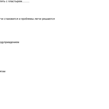
ть с пластырем..........
егче становится и проблемы легче решаются
редуприждением
нятии