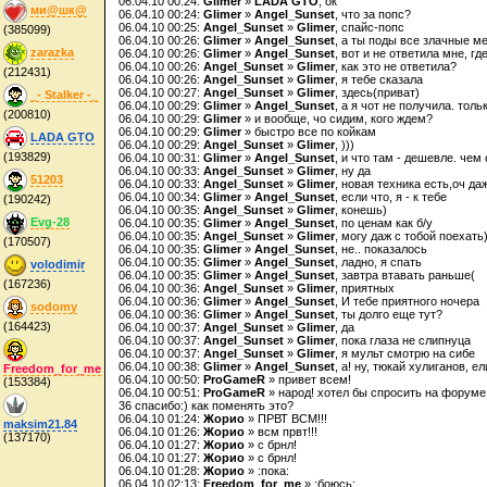
06.04.10 00:24:
Glimer
»
LADA GTO
, ок
ми@шк@
06.04.10 00:24:
Glimer
»
Angel_Sunset
, что за попс?
06.04.10 00:25:
Angel_Sunset
»
Glimer
, спайс-попс
(385099)
06.04.10 00:26:
Glimer
»
Angel_Sunset
, а ты поды все злачные м
zarazka
06.04.10 00:26:
Glimer
»
Angel_Sunset
, вот и не ответила мне, гд
06.04.10 00:26:
Angel_Sunset
»
Glimer
, как это не ответила?
(212431)
06.04.10 00:26:
Angel_Sunset
»
Glimer
, я тебе сказала
06.04.10 00:27:
Angel_Sunset
»
Glimer
, здесь(приват)
_- Stalker -_
06.04.10 00:29:
Glimer
»
Angel_Sunset
, а я чот не получила. тол
(200810)
06.04.10 00:29:
Glimer
» и вообще, чо сидим, кого ждем?
06.04.10 00:29:
Glimer
» быстро все по койкам
LADA GTO
06.04.10 00:29:
Angel_Sunset
»
Glimer
, )))
(193829)
06.04.10 00:31:
Glimer
»
Angel_Sunset
, и что там - дешевле. чем
06.04.10 00:33:
Angel_Sunset
»
Glimer
, ну да
51203
06.04.10 00:33:
Angel_Sunset
»
Glimer
, новая техника есть,оч да
06.04.10 00:34:
Glimer
»
Angel_Sunset
, если что, я - к тебе
(190242)
06.04.10 00:35:
Angel_Sunset
»
Glimer
, конешь)
Evg-28
06.04.10 00:35:
Glimer
»
Angel_Sunset
, по ценам как б/у
06.04.10 00:35:
Angel_Sunset
»
Glimer
, могу даж с тобой поехать
(170507)
06.04.10 00:35:
Glimer
»
Angel_Sunset
, не.. показалось
06.04.10 00:35:
Glimer
»
Angel_Sunset
, ладно, я спать
volodimir
06.04.10 00:35:
Glimer
»
Angel_Sunset
, завтра втавать раньше(
(167236)
06.04.10 00:36:
Angel_Sunset
»
Glimer
, приятных
06.04.10 00:36:
Glimer
»
Angel_Sunset
, И тебе приятного ночера
sodomy
06.04.10 00:36:
Glimer
»
Angel_Sunset
, ты долго еще тут?
(164423)
06.04.10 00:37:
Angel_Sunset
»
Glimer
, да
06.04.10 00:37:
Angel_Sunset
»
Glimer
, пока глаза не слипнуца
06.04.10 00:37:
Angel_Sunset
»
Glimer
, я мульт смотрю на сибе
06.04.10 00:38:
Glimer
»
Angel_Sunset
, а! ну, тюкай хулиганов, ел
Freedom_for_me
06.04.10 00:50:
ProGameR
» привет всем!
(153384)
06.04.10 00:51:
ProGameR
» народ! хотел бы спросить на форуме 
36 спасибо:) как поменять это?
06.04.10 01:24:
Жорио
» ПРВТ ВСМ!!!
maksim21.84
06.04.10 01:26:
Жорио
» всм првт!!!
(137170)
06.04.10 01:27:
Жорио
» с брнл!
06.04.10 01:27:
Жорио
» с брнл!
06.04.10 01:28:
Жорио
» :пока:
06.04.10 02:13:
Freedom_for_me
» :боюсь: