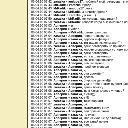
06.04.10 07:42:
zarazka
»
amigos17
, любимый мой говоруша, ты опя
06.04.10 07:43:
MrRadik
»
zarazka
, Вроде
06.04.10 07:43:
MrRadik
»
amigos17
, хехе
06.04.10 07:44:
zarazka
»
MrRadik
, а пачиму вроде?
06.04.10 07:47:
MrRadik
»
zarazka
, Да так .. )
06.04.10 07:50:
zarazka
»
MrRadik
, не хочешь поделиться?
06.04.10 07:50:
zarazka
»
MrRadik
, говорят когда выскажешься.л
06.04.10 08:03:
Асперин
» ы
06.04.10 08:03:
Асперин
» успел
06.04.10 08:04:
Асперин
»
MrRadik
, опять проиграл
06.04.10 08:04:
zarazka
»
Асперин
, приветь шыпучка
06.04.10 08:05:
Асперин
»
zarazka
, дарова инфекция
06.04.10 08:05:
Асперин
»
zarazka
, тот пацанчик испугался)))
06.04.10 08:05:
zarazka
»
Асперин
, даже поговорить не пришол?
06.04.10 08:05:
Асперин
»
zarazka
, короче огородился устным п
06.04.10 08:05:
Асперин
»
zarazka
, даже поговорить
06.04.10 08:05:
zarazka
»
Асперин
, воть и славненько
06.04.10 08:05:
Асперин
»
zarazka
, мы его перехватили
06.04.10 08:06:
zarazka
»
Асперин
, вам же лучше
06.04.10 08:06:
zarazka
»
Асперин
, проблем меньше
06.04.10 08:06:
Асперин
»
zarazka
, =)
06.04.10 08:06:
Асперин
»
zarazka
, сча уроки(((((
06.04.10 08:06:
Асперин
»
zarazka
, делать
06.04.10 08:06:
Асперин
»
zarazka
, 5 уроков делать!(((
06.04.10 08:06:
zarazka
»
Асперин
, удачи тебе в этом нудном за
06.04.10 08:06:
zarazka
»
Асперин
, давай помогу
06.04.10 08:06:
zarazka
»
Асперин
, ты в каком классе учишсо?
06.04.10 08:06:
Асперин
»
zarazka
, я сам)))
06.04.10 08:07:
Асперин
»
zarazka
, в 8)
06.04.10 08:07:
zarazka
»
Асперин
, тоже вариант
06.04.10 08:07:
zarazka
»
Асперин
, ой
06.04.10 08:07:
zarazka
»
Асперин
, математику хачу
06.04.10 08:07:
zarazka
»
Асперин
, лай привмерчики
06.04.10 08:07:
Асперин
»
zarazka
, по гугли
06.04.10 08:07:
Асперин
»
zarazka
, мне сейчас не до этого)))
06.04.10 08:07:
Асперин
»
zarazka
, все давай потом
06.04.10 08:08:
Асперин
»
zarazka
, афк))