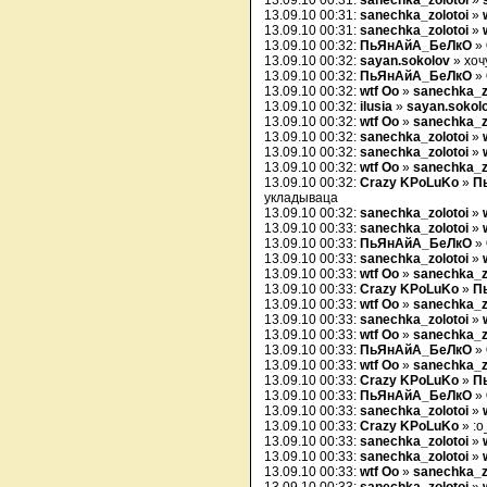
13.09.10 00:31:
sanechka_zolotoi
»
13.09.10 00:31:
sanechka_zolotoi
»
13.09.10 00:31:
sanechka_zolotoi
»
13.09.10 00:32:
ПьЯнАйА_БеЛкО
»
13.09.10 00:32:
sayan.sokolov
» хоч
13.09.10 00:32:
ПьЯнАйА_БеЛкО
»
13.09.10 00:32:
wtf Oo
»
sanechka_z
13.09.10 00:32:
ilusia
»
sayan.sokol
13.09.10 00:32:
wtf Oo
»
sanechka_z
13.09.10 00:32:
sanechka_zolotoi
»
13.09.10 00:32:
sanechka_zolotoi
»
13.09.10 00:32:
wtf Oo
»
sanechka_z
13.09.10 00:32:
Crazy KPoLuKo
»
П
укладываца
13.09.10 00:32:
sanechka_zolotoi
»
13.09.10 00:33:
sanechka_zolotoi
»
13.09.10 00:33:
ПьЯнАйА_БеЛкО
»
13.09.10 00:33:
sanechka_zolotoi
»
13.09.10 00:33:
wtf Oo
»
sanechka_z
13.09.10 00:33:
Crazy KPoLuKo
»
П
13.09.10 00:33:
wtf Oo
»
sanechka_z
13.09.10 00:33:
sanechka_zolotoi
»
13.09.10 00:33:
wtf Oo
»
sanechka_z
13.09.10 00:33:
ПьЯнАйА_БеЛкО
»
13.09.10 00:33:
wtf Oo
»
sanechka_z
13.09.10 00:33:
Crazy KPoLuKo
»
П
13.09.10 00:33:
ПьЯнАйА_БеЛкО
»
13.09.10 00:33:
sanechka_zolotoi
»
13.09.10 00:33:
Crazy KPoLuKo
» :o
13.09.10 00:33:
sanechka_zolotoi
»
13.09.10 00:33:
sanechka_zolotoi
»
13.09.10 00:33:
wtf Oo
»
sanechka_z