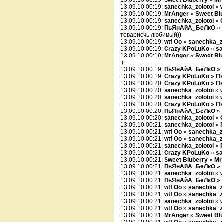
13.09.10 00:19:
Sweet Bluberry
»
Mr
13.09.10 00:19:
sanechka_zolotoi
»
13.09.10 00:19:
MrAnger
»
Sweet Bl
13.09.10 00:19:
sanechka_zolotoi
»
13.09.10 00:19:
ПьЯнАйА_БеЛкО
»
товарисчь любимый))
13.09.10 00:19:
wtf Oo
»
sanechka_z
13.09.10 00:19:
Crazy KPoLuKo
»
sa
13.09.10 00:19:
MrAnger
»
Sweet Bl
:(
13.09.10 00:19:
ПьЯнАйА_БеЛкО
»
13.09.10 00:19:
Crazy KPoLuKo
»
П
13.09.10 00:20:
Crazy KPoLuKo
»
П
13.09.10 00:20:
sanechka_zolotoi
»
13.09.10 00:20:
sanechka_zolotoi
»
13.09.10 00:20:
Crazy KPoLuKo
»
П
13.09.10 00:20:
ПьЯнАйА_БеЛкО
»
13.09.10 00:20:
sanechka_zolotoi
»
13.09.10 00:21:
sanechka_zolotoi
»
13.09.10 00:21:
wtf Oo
»
sanechka_z
13.09.10 00:21:
wtf Oo
»
sanechka_z
13.09.10 00:21:
sanechka_zolotoi
»
13.09.10 00:21:
Crazy KPoLuKo
»
sa
13.09.10 00:21:
Sweet Bluberry
»
Mr
13.09.10 00:21:
ПьЯнАйА_БеЛкО
»
13.09.10 00:21:
sanechka_zolotoi
»
13.09.10 00:21:
ПьЯнАйА_БеЛкО
»
13.09.10 00:21:
wtf Oo
»
sanechka_z
13.09.10 00:21:
wtf Oo
»
sanechka_z
13.09.10 00:21:
sanechka_zolotoi
»
13.09.10 00:21:
wtf Oo
»
sanechka_z
13.09.10 00:21:
MrAnger
»
Sweet Bl