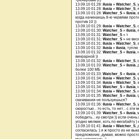
тренировка (с)
13.09.10 01:28:
ilusia
»
Watcher_S
,
13.09.10 01:28:
ilusia
»
Watcher_S
,
13.09.10 01:28:
Watcher_S
»
ilusia
,
когда начинаешь 8-ю червями проти
против 10 ))
13.09.10 01:29:
ilusia
»
Watcher_S
,
13.09.10 01:30:
Watcher_S
»
ilusia
,
13.09.10 01:31:
Watcher_S
» т
13.09.10 01:31:
Watcher_S
» не виси
13.09.10 01:31:
ilusia
»
Watcher_S
,
13.09.10 01:32:
ilusia
»
ilusia
, туплю 
13.09.10 01:32:
Watcher_S
»
ilusia
, 
винрарной ))
13.09.10 01:32:
ilusia
»
Watcher_S
,
13.09.10 01:33:
Watcher_S
»
ilusia
,
более 100 МБ
13.09.10 01:33:
Watcher_S
»
ilusia
,
13.09.10 01:34:
ilusia
»
Watcher_S
,
13.09.10 01:34:
ilusia
»
Watcher_S
, 
13.09.10 01:34:
Watcher_S
»
ilusia
, 
13.09.10 01:34:
ilusia
»
Watcher_S
, 
13.09.10 01:35:
Watcher_S
»
ilusia
,
скачивания не пользуешься?
13.09.10 01:36:
ilusia
»
Watcher_S
,
скоростью... то есть, то нет... с эти
13.09.10 01:39:
Watcher_S
»
ilusia
, 
победить... ну смотри )) если очень
угодно мелкие, хоть по мегабайту ) 
13.09.10 01:41:
ilusia
»
Watcher_S
,
согласилась :) я ж просто их не вык
предложение, думаю, можно просто 