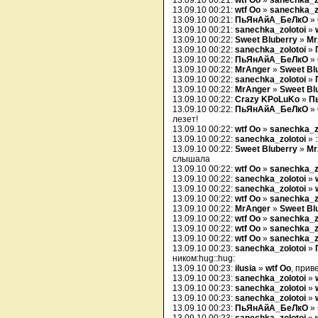
13.09.10 00:21:
wtf Oo
»
sanechka_z
13.09.10 00:21:
wtf Oo
»
sanechka_z
13.09.10 00:21:
ПьЯнАйА_БеЛкО
»
13.09.10 00:21:
sanechka_zolotoi
»
13.09.10 00:22:
Sweet Bluberry
»
Mr
13.09.10 00:22:
sanechka_zolotoi
»
13.09.10 00:22:
ПьЯнАйА_БеЛкО
»
13.09.10 00:22:
MrAnger
»
Sweet Bl
13.09.10 00:22:
sanechka_zolotoi
»
13.09.10 00:22:
MrAnger
»
Sweet Bl
13.09.10 00:22:
Crazy KPoLuKo
»
П
13.09.10 00:22:
ПьЯнАйА_БеЛкО
»
лезет!
13.09.10 00:22:
wtf Oo
»
sanechka_z
13.09.10 00:22:
sanechka_zolotoi
» :
13.09.10 00:22:
Sweet Bluberry
»
Mr
слышала
13.09.10 00:22:
wtf Oo
»
sanechka_z
13.09.10 00:22:
sanechka_zolotoi
»
13.09.10 00:22:
sanechka_zolotoi
»
13.09.10 00:22:
wtf Oo
»
sanechka_z
13.09.10 00:22:
MrAnger
»
Sweet Bl
13.09.10 00:22:
wtf Oo
»
sanechka_z
13.09.10 00:22:
wtf Oo
»
sanechka_z
13.09.10 00:22:
wtf Oo
»
sanechka_z
13.09.10 00:23:
sanechka_zolotoi
»
ником:hug::hug:
13.09.10 00:23:
ilusia
»
wtf Oo
, прив
13.09.10 00:23:
sanechka_zolotoi
»
13.09.10 00:23:
sanechka_zolotoi
»
13.09.10 00:23:
sanechka_zolotoi
»
13.09.10 00:23:
ПьЯнАйА_БеЛкО
»