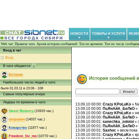
НОВОСТИ
ТОВАРЫ И УСЛУГИ
РАЗВ
Web чат
Правила чата
Архив истории сообщений
Топ по времени
Топ по числу сообщен
Вход в чат
Вход
В чате общаются:
1
Ботаник
История сообщений в
Наибольшее число людей в чате:
было 01.03.11 в 23:06 - 108
Самые популярные вчера:
Лидеры по времени в чате:
13.09.10 00:00:
Crazy KPoLuKo
» Ne
13.09.10 00:00:
ПьЯнАйА_БеЛкО
» 
Sweet Bluberry
(15933 час.)
13.09.10 00:00:
Crazy KPoLuKo
» не
13.09.10 00:00:
ПьЯнАйА_БеЛкО
» 
петрович
(14037 час.)
13.09.10 00:01:
sanechka_zolotoi
» 
13.09.10 00:01:
ПьЯнАйА_БеЛкО
» 
Коварство
(11877 час.)
13.09.10 00:01:
Sashoc
» весм пока
13.09.10 00:01:
Crazy KPoLuKo
» кр
Freedom_for_me
(10770 час.)