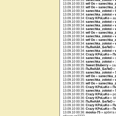
13.09.10 00:33:
sanechka_zolotoi
»
13.09.10 00:33:
wtf Oo
»
sanechka_z
13.09.10 00:33:
wtf Oo
»
sanechka_z
13.09.10 00:34:
sanechka_zolotoi
»
13.09.10 00:34:
sanechka_zolotoi
»
13.09.10 00:34:
Crazy KPoLuKo
» а
13.09.10 00:34:
sanechka_zolotoi
»
13.09.10 00:34:
sanechka_zolotoi
»
13.09.10 00:34:
sanechka_zolotoi
»
13.09.10 00:34:
wtf Oo
»
sanechka_z
13.09.10 00:34:
sanechka_zolotoi
»
13.09.10 00:34:
wtf Oo
»
sanechka_z
13.09.10 00:34:
sanechka_zolotoi
»
13.09.10 00:34:
ПьЯнАйА_БеЛкО
»
13.09.10 00:34:
sanechka_zolotoi
»
13.09.10 00:34:
Crazy KPoLuKo
»
П
13.09.10 00:34:
sanechka_zolotoi
» 
13.09.10 00:34:
sanechka_zolotoi
» 
13.09.10 00:35:
Sweet Bluberry
» са
13.09.10 00:35:
ПьЯнАйА_БеЛкО
»
13.09.10 00:35:
sanechka_zolotoi
»
13.09.10 00:35:
wtf Oo
»
sanechka_z
13.09.10 00:35:
sanechka_zolotoi
»
13.09.10 00:35:
wtf Oo
»
sanechka_z
13.09.10 00:35:
Crazy KPoLuKo
»
П
13.09.10 00:35:
sanechka_zolotoi
»
13.09.10 00:35:
Crazy KPoLuKo
» ро
13.09.10 00:36:
Crazy KPoLuKo
» :bl
13.09.10 00:36:
ПьЯнАйА_БеЛкО
»
13.09.10 00:36:
Crazy KPoLuKo
»
П
13.09.10 00:36:
Crazy KPoLuKo
»
П
13.09.10 00:36:
moska-75
» арбята я