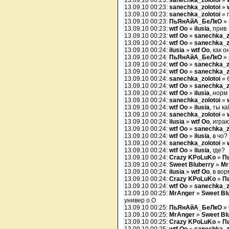
13.09.10 00:23:
sanechka_zolotoi
»
13.09.10 00:23:
sanechka_zolotoi
»
13.09.10 00:23:
sanechka_zolotoi
» 
13.09.10 00:23:
ПьЯнАйА_БеЛкО
» 
13.09.10 00:23:
wtf Oo
»
ilusia
, прив
13.09.10 00:23:
wtf Oo
»
sanechka_z
13.09.10 00:24:
wtf Oo
»
sanechka_z
13.09.10 00:24:
ilusia
»
wtf Oo
, как о
13.09.10 00:24:
ПьЯнАйА_БеЛкО
» 
13.09.10 00:24:
wtf Oo
»
sanechka_z
13.09.10 00:24:
wtf Oo
»
sanechka_z
13.09.10 00:24:
sanechka_zolotoi
» 
13.09.10 00:24:
wtf Oo
»
sanechka_z
13.09.10 00:24:
wtf Oo
»
ilusia
, норм
13.09.10 00:24:
sanechka_zolotoi
»
13.09.10 00:24:
wtf Oo
»
ilusia
, ты к
13.09.10 00:24:
sanechka_zolotoi
»
13.09.10 00:24:
ilusia
»
wtf Oo
, игра
13.09.10 00:24:
wtf Oo
»
sanechka_z
13.09.10 00:24:
wtf Oo
»
ilusia
, в чо?
13.09.10 00:24:
sanechka_zolotoi
»
13.09.10 00:24:
wtf Oo
»
ilusia
, где?
13.09.10 00:24:
Crazy KPoLuKo
»
П
13.09.10 00:24:
Sweet Bluberry
»
Mr
13.09.10 00:24:
ilusia
»
wtf Oo
, в во
13.09.10 00:24:
Crazy KPoLuKo
»
П
13.09.10 00:24:
wtf Oo
»
sanechka_z
13.09.10 00:25:
MrAnger
»
Sweet Bl
универ о.О
13.09.10 00:25:
ПьЯнАйА_БеЛкО
»
13.09.10 00:25:
MrAnger
»
Sweet Bl
13.09.10 00:25:
Crazy KPoLuKo
»
П