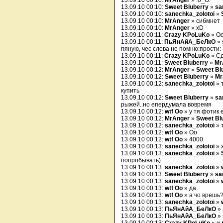
13.09.10 00:10:
MrAnger
» :o_O:
13.09.10 00:10:
Sweet Bluberry
»
sa
13.09.10 00:10:
sanechka_zolotoi
»
13.09.10 00:10:
MrAnger
» сибмнет
13.09.10 00:10:
MrAnger
» xD
13.09.10 00:11:
Crazy KPoLuKo
» О
13.09.10 00:11:
ПьЯнАйА_БеЛкО
»
пяную, чес слова не помню:прости:
13.09.10 00:11:
Crazy KPoLuKo
» Сд
13.09.10 00:11:
Sweet Bluberry
»
Mr
13.09.10 00:12:
MrAnger
»
Sweet Bl
13.09.10 00:12:
Sweet Bluberry
»
Mr
13.09.10 00:12:
sanechka_zolotoi
» 
купить
13.09.10 00:12:
Sweet Bluberry
»
sa
рыжей..но епердумала вовремя
13.09.10 00:12:
wtf Oo
» у тя фотик 
13.09.10 00:12:
MrAnger
»
Sweet Bl
13.09.10 00:12:
sanechka_zolotoi
» 
13.09.10 00:12:
wtf Oo
» Оо
13.09.10 00:12:
wtf Oo
» 4000
13.09.10 00:13:
sanechka_zolotoi
» 
13.09.10 00:13:
sanechka_zolotoi
»
попробывать)
13.09.10 00:13:
sanechka_zolotoi
»
13.09.10 00:13:
Sweet Bluberry
»
sa
13.09.10 00:13:
sanechka_zolotoi
»
13.09.10 00:13:
wtf Oo
» да
13.09.10 00:13:
wtf Oo
» а чо врешь
13.09.10 00:13:
sanechka_zolotoi
»
13.09.10 00:13:
ПьЯнАйА_БеЛкО
»
13.09.10 00:13:
ПьЯнАйА_БеЛкО
»