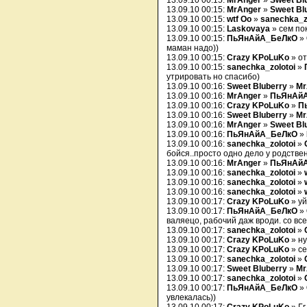
13.09.10 00:15:
MrAnger
»
Sweet Bl
13.09.10 00:15:
MrAnger
»
Sweet Bl
13.09.10 00:15:
wtf Oo
»
sanechka_z
13.09.10 00:15:
Laskovaya
» сем пок
13.09.10 00:15:
ПьЯнАйА_БеЛкО
»
маман надо))
13.09.10 00:15:
Crazy KPoLuKo
» от
13.09.10 00:15:
sanechka_zolotoi
»
утрировать но спасибо)
13.09.10 00:16:
Sweet Bluberry
»
Mr
13.09.10 00:16:
MrAnger
»
ПьЯнАй
13.09.10 00:16:
Crazy KPoLuKo
»
П
13.09.10 00:16:
Sweet Bluberry
»
Mr
13.09.10 00:16:
MrAnger
»
Sweet Bl
13.09.10 00:16:
ПьЯнАйА_БеЛкО
»
13.09.10 00:16:
sanechka_zolotoi
»
бойся..просто одно дело у родстве
13.09.10 00:16:
MrAnger
»
ПьЯнАй
13.09.10 00:16:
sanechka_zolotoi
»
13.09.10 00:16:
sanechka_zolotoi
»
13.09.10 00:16:
sanechka_zolotoi
»
13.09.10 00:17:
Crazy KPoLuKo
» уй
13.09.10 00:17:
ПьЯнАйА_БеЛкО
»
валяецо, рабочий даж вроди. со вс
13.09.10 00:17:
sanechka_zolotoi
»
13.09.10 00:17:
Crazy KPoLuKo
» ну
13.09.10 00:17:
Crazy KPoLuKo
» се
13.09.10 00:17:
sanechka_zolotoi
»
13.09.10 00:17:
Sweet Bluberry
»
Mr
13.09.10 00:17:
sanechka_zolotoi
»
13.09.10 00:17:
ПьЯнАйА_БеЛкО
»
увлекалась))