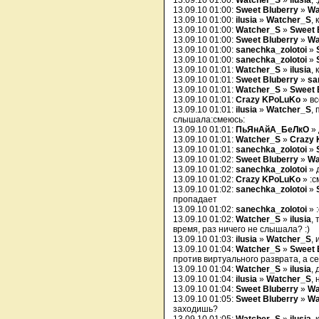
13.09.10 01:00:
Watcher_S
»
ilusia
, 
13.09.10 01:00:
Sweet Bluberry
»
Wa
13.09.10 01:00:
ilusia
»
Watcher_S
,
13.09.10 01:00:
Watcher_S
»
Sweet 
13.09.10 01:00:
Sweet Bluberry
»
Wa
13.09.10 01:00:
sanechka_zolotoi
»
13.09.10 01:00:
sanechka_zolotoi
»
13.09.10 01:01:
Watcher_S
»
ilusia
,
13.09.10 01:01:
Sweet Bluberry
»
sa
13.09.10 01:01:
Watcher_S
»
Sweet 
13.09.10 01:01:
Crazy KPoLuKo
» вс
13.09.10 01:01:
ilusia
»
Watcher_S
,
слышала:смеюсь:
13.09.10 01:01:
ПьЯнАйА_БеЛкО
» 
13.09.10 01:01:
Watcher_S
»
Crazy
13.09.10 01:01:
sanechka_zolotoi
»
13.09.10 01:02:
Sweet Bluberry
»
Wa
13.09.10 01:02:
sanechka_zolotoi
» 
13.09.10 01:02:
Crazy KPoLuKo
» :с
13.09.10 01:02:
sanechka_zolotoi
»
пропадает
13.09.10 01:02:
sanechka_zolotoi
» 
13.09.10 01:02:
Watcher_S
»
ilusia
,
время, раз ничего не слышала? :)
13.09.10 01:03:
ilusia
»
Watcher_S
,
13.09.10 01:04:
Watcher_S
»
Sweet 
против виртуального разврата, а с
13.09.10 01:04:
Watcher_S
»
ilusia
, 
13.09.10 01:04:
ilusia
»
Watcher_S
, 
13.09.10 01:04:
Sweet Bluberry
»
Wa
13.09.10 01:05:
Sweet Bluberry
»
Wa
заходишь?