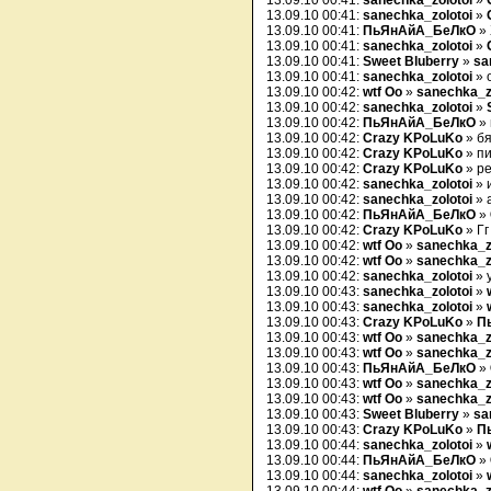
13.09.10 00:41:
sanechka_zolotoi
»
13.09.10 00:41:
sanechka_zolotoi
»
13.09.10 00:41:
ПьЯнАйА_БеЛкО
»
13.09.10 00:41:
sanechka_zolotoi
»
13.09.10 00:41:
Sweet Bluberry
»
sa
13.09.10 00:41:
sanechka_zolotoi
» 
13.09.10 00:42:
wtf Oo
»
sanechka_z
13.09.10 00:42:
sanechka_zolotoi
»
13.09.10 00:42:
ПьЯнАйА_БеЛкО
» 
13.09.10 00:42:
Crazy KPoLuKo
» бя
13.09.10 00:42:
Crazy KPoLuKo
» пи
13.09.10 00:42:
Crazy KPoLuKo
» р
13.09.10 00:42:
sanechka_zolotoi
» 
13.09.10 00:42:
sanechka_zolotoi
» 
13.09.10 00:42:
ПьЯнАйА_БеЛкО
»
13.09.10 00:42:
Crazy KPoLuKo
» Гг
13.09.10 00:42:
wtf Oo
»
sanechka_z
13.09.10 00:42:
wtf Oo
»
sanechka_z
13.09.10 00:42:
sanechka_zolotoi
» 
13.09.10 00:43:
sanechka_zolotoi
»
13.09.10 00:43:
sanechka_zolotoi
»
13.09.10 00:43:
Crazy KPoLuKo
»
П
13.09.10 00:43:
wtf Oo
»
sanechka_z
13.09.10 00:43:
wtf Oo
»
sanechka_z
13.09.10 00:43:
ПьЯнАйА_БеЛкО
»
13.09.10 00:43:
wtf Oo
»
sanechka_z
13.09.10 00:43:
wtf Oo
»
sanechka_z
13.09.10 00:43:
Sweet Bluberry
»
sa
13.09.10 00:43:
Crazy KPoLuKo
»
П
13.09.10 00:44:
sanechka_zolotoi
»
13.09.10 00:44:
ПьЯнАйА_БеЛкО
»
13.09.10 00:44:
sanechka_zolotoi
»