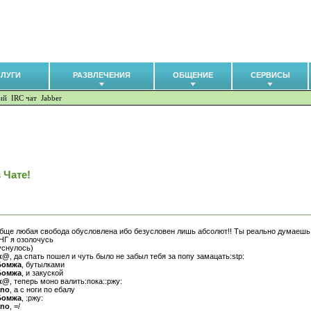
СЛУГИ
РАЗВЛЕЧЕНИЯ
ОБЩЕНИЕ
СЕРВИСЫ
ий
IRC чат
Jabber
 Чате!
обще любая свобода обусловлена ибо безусловен лишь абсолют!! Ты реально думаешь 
НГ я озолочусь
уснулось)
к@
, да спать пошел и чуть было не забыл тебя за попу замацать:stp:
Бомжа
, бутылками
Бомжа
, и закуской
к@
, теперь моно валить:пока::ржу:
ano
, а с ноги по ебалу
Бомжа
, :ржу:
ano
, =/