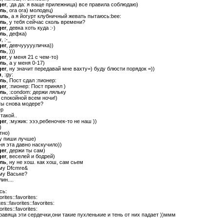
ger
, :да да: я ваще прилежница) все правила соблюдаю)
ыль
, ога ога) молодец)
ыль
, а я йогурт клубничный жевать пытаюсь:bee:
ыль
, у тебя сейчас сколь времени?
ger
, девка хоть куда :-)
ыль
, дефка)
w
, :-_
ger
, девчуууууличка))
ыль
, )))
ger
, у меня 21 с чем-то)
ыль
, а у меня 0-17)
ger
, ну значит передавай мне вахту=) буду блюсти порядок =))
н
, :gy:
ыль
, Пост сдал :пионер:
ger
, :пионер: Пост принял )
ыль
, :condom: держи ляльку
 спокойной всем ночи!)
 ты снова модере?
ер
 такой..
ger
, :мужик: эээ,ребеночек-то не наш ))
)
тно)
ку пиши лучше)
еня эта давно наскучило))
ger
, держи ты сам)
ger
, веселей и бодрей)
ыль
, ну не хош. как хош, сам сьем
ому Dfcmre&
ому Ваське?
лин....
сь:
orites::favorites:
tes::favorites::favorites:
orites::favorites:
авяца эти сердечки,они такие пухленькие и тень от них падает ))ммм