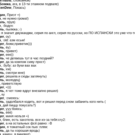
я пыль
, спокойной)
 Бомжа
, ага, в 13-ти этажном подвале)
tenDew
, Покась)
дин
, Приэт =)
н
, не нужно грома!)
ыль
, прув)
w
, :бодун:
ыль
, пылюка ;-)
 я значит джуманджи, серия по англ, серия по русски, но ПО ИСПАНСКИ это уже что-т
ger
, оу)
н
, :old: азм есьм!
ger
, Анжи,приветик)))
ыль
, ёу)
ыль
, привет)
ger
, еее))
ыль
, че делаешь тут в час поздний?
ger
, да за компом сижу прост)
w
, :бубу: аз буки вах вах
ыль
, хм)
ыль
, смотри мне)
ger
, решила и сюды заглянуть)
ыль
, молодец)
, приветствую
ger
, =)))
ыль
, я чет тоже вдруг внезапно решил)
, ку
ger
, :смеюсь:
ыль
, задолбался кодить, вот и решил перед сном забанить кого нить (
н
, дай пиццу покусать?)
ger
, ууу:боюсь:
ыль
, ёёё)
ger
, миня нельзя =)
w
, блин, есть захотела. все из-за тебя:cry2:
ger
, а на остальных фсё равно :-B
дин
, я томатный сок пью :пляж:
ыль
, да ты хорошая вродь)
н
, канеш, я виноват)