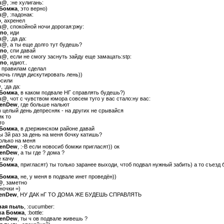
к@
, :не хулигань:
 Бомжа
, это верно)
к@
, :падонак:
р
, ахренел
к@
, спокойной ночи дорогая:ржу:
ano
, иди
к@
, :да да:
к@
, а ты еще долго тут будешь?
ano
, спи давай
к@
, если не смогу заснуть зайду еще замацать:stp:
ano
, идиот..
о правилам сделал
 ночь глядя дискутировать лень))
осили
@
, :да да:
 Бомжа
, в каком подвале НГ справлять будешь?)
к@
, чот с чувством юмора совсем туго у вас стало:ну вас:
enDew
, где больше нальют
) целый день депресняк - на других не срывайся
як то
то
 Бомжа
, в дзержинском районе давай
ты 3й раз за день на меня бочку катишь?
только на меня
enDew
, :-B если новосиб бомжи пригласят)) ок
enDew
, а ты где ? дома ?
е качу
 Бомжа
, пригласят) ты только заранее выходи, чтоб подвал нужный забить) а то съезд
 Бомжа
, не, у меня в подвале инет проведён))
@
, заметно
ночки =)
enDew
, НУ ДАК нГ ТО ДОМА ЖЕ БУДЕШЬ СПРАВЛЯТЬ
ная пыль
, :cucumber:
ка Бомжа
, :bottle:
enDew
, ты ч ов подвале живешь ?