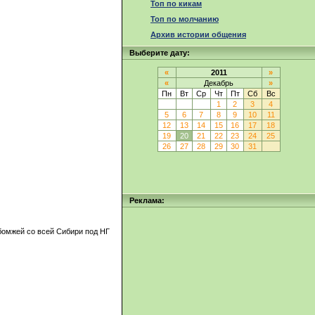
Топ по кикам
Топ по молчанию
Архив истории общения
Выберите дату:
«
2011
»
«
Декабрь
»
Пн
Вт
Ср
Чт
Пт
Сб
Вс
1
2
3
4
5
6
7
8
9
10
11
12
13
14
15
16
17
18
19
20
21
22
23
24
25
26
27
28
29
30
31
Реклама:
 бомжей со всей Сибири под НГ