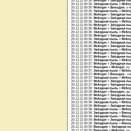
20.12.11 00:35:
MrAnger
»
Звёздная п
20.12.11 00:35:
Звёздная пыль
»
MrAn
20.12.11 00:35:
MrAnger
»
Викодин
, о 
20.12.11 00:36:
Звёздная пыль
»
MrAn
20.12.11 00:36:
MrAnger
»
Звёздная п
20.12.11 00:36:
MrAnger
»
Звёздная п
20.12.11 00:36:
Звёздная пыль
»
MrAn
20.12.11 00:36:
MrAnger
»
Звёздная п
20.12.11 00:36:
MrAnger
»
Звёздная п
20.12.11 00:36:
Звёздная пыль
»
MrAn
20.12.11 00:36:
MrAnger
»
Звёздная п
20.12.11 00:36:
Звёздная пыль
»
MrAn
20.12.11 00:36:
MrAnger
»
Звёздная п
20.12.11 00:36:
MrAnger
»
Звёздная п
20.12.11 00:36:
Звёздная пыль
»
MrAn
20.12.11 00:37:
MrAnger
»
Звёздная п
20.12.11 00:37:
MrAnger
»
Звёздная п
20.12.11 00:37:
Звёздная пыль
»
MrAn
20.12.11 00:37:
MrAnger
»
Звёздная п
20.12.11 00:37:
Викодин
»
MrAnger
, ну
20.12.11 00:37:
Звёздная пыль
»
MrAn
20.12.11 00:37:
MrAnger
»
Викодин
, :с
20.12.11 00:37:
Звёздная пыль
»
MrAn
20.12.11 00:37:
MrAnger
»
Звёздная п
20.12.11 00:37:
MrAnger
»
Звёздная п
20.12.11 00:38:
Звёздная пыль
»
MrAn
20.12.11 00:38:
MrAnger
»
Викодин
, да
20.12.11 00:38:
MrAnger
»
Звёздная п
20.12.11 00:38:
MrAnger
»
Звёздная п
20.12.11 00:38:
Звёздная пыль
»
MrAn
20.12.11 00:38:
MrAnger
»
Звёздная п
20.12.11 00:38:
Звёздная пыль
»
MrAn
20.12.11 00:38:
Звёздная пыль
»
Вико
20.12.11 00:39:
Звёздная пыль
»
Вико
20.12.11 00:39:
MrAnger
»
Звёздная п
20.12.11 00:39:
Звёздная пыль
»
Вико
20.12.11 00:39:
Викодин
»
Звёздная п
20.12.11 00:39:
Викодин
»
MrAnger
, ну