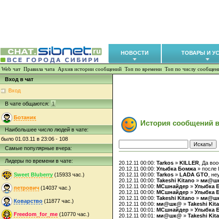
НОВОСТИ
ТОВАРЫ И У
Web чат
Правила чата
Архив истории сообщений
Топ по времени
Топ по числу сообщен
Вход в чат
Вход
В чате общаются:
1
Ботаник
История сообщений в
Наибольшее число людей в чате:
было 01.03.11 в 23:06 - 108
Самые популярные вчера:
Лидеры по времени в чате:
20.12.11 00:00:
Tarkos
»
KILLER
, Да во
20.12.11 00:00:
Улыбка Бомжа
» после 
Sweet Bluberry
(15933 час.)
20.12.11 00:00:
Tarkos
»
LADA GTO
, не
20.12.11 00:00:
Takeshi Kitano
»
ми@ш
20.12.11 00:00:
MCшнайдер
»
Улыбка 
петрович
(14037 час.)
20.12.11 00:00:
MCшнайдер
»
Улыбка 
20.12.11 00:00:
Takeshi Kitano
»
ми@ш
Коварство
(11877 час.)
20.12.11 00:00:
ми@шк@
»
Takeshi Kit
20.12.11 00:01:
MCшнайдер
»
Улыбка 
Freedom_for_me
(10770 час.)
20.12.11 00:01:
ми@шк@
»
Takeshi Kit