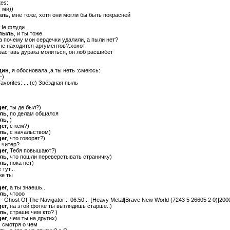
tes:
-ми))
ыль
, мне тоже, хотя они могли бы быть покрасней
 Не флуди
 пыль
, и ты тоже
 а почему мои сердечки удалили, а пыли нет?
 не находится аргументов?:хохот:
 заставь дурака молиться, он лоб расшибет
дин
, я обосновала ,а ты неть :смеюсь:
-)
favorites: ... (с) Звёздная пыль
ger
, ты де был?)
ыль
, по делам общался
ыль
, )
ger
, с кем?)
ыль
, с начальством)
ger
, что говорят?)
о читер?
ger
, Тебя повышают?)
ыль
, что пошли переверстывать страничку)
ыль
, пока нет)
 тут...
же ты
ger
, а ты знаешь..
ыль
, чтооо
n - Ghost Of The Navigator :: 06:50 :: {Heavy Metal|Brave New World (7243 5 26605 2 0)|2000
ger
, на этой фотке ты выглядишь старше..)
ыль
, страше чем кто? )
ger
, чем ты на других)
, смотря о чем