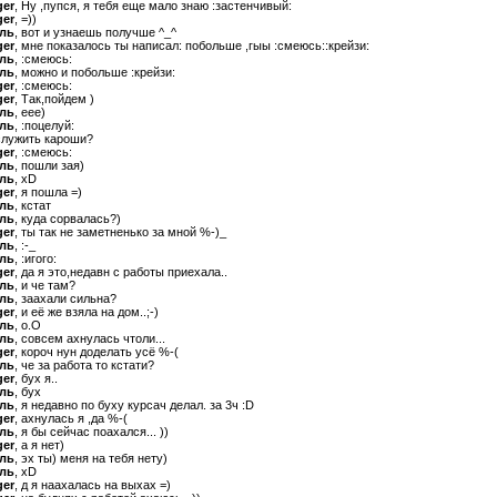
ger
, Ну ,пупся, я тебя еще мало знаю :застенчивый:
ger
, =))
ыль
, вот и узнаешь получше ^_^
ger
, мне показалось ты написал: побольше ,гыы :смеюсь::крейзи:
ыль
, :смеюсь:
ыль
, можно и побольше :крейзи:
ger
, :смеюсь:
ger
, Так,пойдем )
ыль
, еее)
ыль
, :поцелуй:
служить кароши?
ger
, :смеюсь:
ыль
, пошли зая)
ыль
, xD
ger
, я пошла =)
ыль
, кстат
ыль
, куда сорвалась?)
ger
, ты так не заметненько за мной %-)_
ыль
, :-_
ыль
, :игого:
ger
, да я это,недавн с работы приехала..
ыль
, и че там?
ыль
, заахали сильна?
ger
, и её же взяла на дом..;-)
ыль
, о.О
ыль
, совсем ахнулась чтоли...
ger
, короч нун доделать усё %-(
ыль
, че за работа то кстати?
ger
, бух я..
ыль
, бух
ыль
, я недавно по буху курсач делал. за 3ч :D
ger
, ахнулась я ,да %-(
ыль
, я бы сейчас поахался... ))
ger
, а я нет)
ыль
, эх ты) меня на тебя нету)
ыль
, xD
ger
, д я наахалась на выхах =)