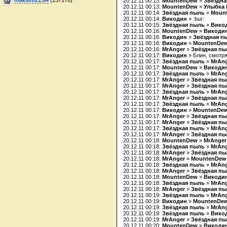
20.12.11 00:13:
MountenDew
»
Звёздна
20.12.11 00:13:
MountenDew
»
Улыбка
20.12.11 00:14:
Звёздная пыль
»
Moun
20.12.11 00:14:
Викодин
» :bur:
20.12.11 00:15:
Звёздная пыль
»
Вико
20.12.11 00:16:
MountenDew
»
Викоди
20.12.11 00:16:
Викодин
»
Звёздная п
20.12.11 00:16:
Викодин
»
MountenDe
20.12.11 00:16:
MrAnger
»
Звёздная п
20.12.11 00:17:
Викодин
» Блин, смотря
20.12.11 00:17:
Звёздная пыль
»
MrAn
20.12.11 00:17:
MountenDew
»
Викоди
20.12.11 00:17:
Звёздная пыль
»
MrAn
20.12.11 00:17:
MrAnger
»
Звёздная п
20.12.11 00:17:
MrAnger
»
Звёздная п
20.12.11 00:17:
Звёздная пыль
»
MrAn
20.12.11 00:17:
MrAnger
»
Звёздная п
20.12.11 00:17:
Звёздная пыль
»
MrAn
20.12.11 00:17:
Викодин
»
MountenDe
20.12.11 00:17:
MrAnger
»
Звёздная п
20.12.11 00:17:
MrAnger
»
Звёздная п
20.12.11 00:17:
Звёздная пыль
»
MrAn
20.12.11 00:17:
MrAnger
»
Звёздная п
20.12.11 00:18:
MountenDew
»
MrAnger
20.12.11 00:18:
Звёздная пыль
»
MrAn
20.12.11 00:18:
MrAnger
»
Звёздная п
20.12.11 00:18:
MrAnger
»
MountenDew
20.12.11 00:18:
Звёздная пыль
»
MrAn
20.12.11 00:18:
MrAnger
»
Звёздная п
20.12.11 00:18:
MountenDew
»
Викоди
20.12.11 00:18:
Звёздная пыль
»
MrAn
20.12.11 00:18:
MrAnger
»
Звёздная п
20.12.11 00:19:
Звёздная пыль
»
MrAn
20.12.11 00:19:
Викодин
»
MountenDe
20.12.11 00:19:
Звёздная пыль
»
MrAn
20.12.11 00:19:
Звёздная пыль
»
Вико
20.12.11 00:19:
MrAnger
»
Звёздная п
20.12.11 00:20:
MountenDew
»
Викоди