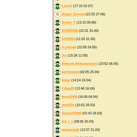
LeonX
(17:15 02.07)
Angel_Sunset
(22:25 27.06)
Artem_F
(13:15 09.06)
STARGEN
(22:01 31.05)
3702093
(11:03 31.05)
n-prizrak
(22:09 24.05)
Jur
(15:26 12.05)
Bekzod Abdusamatov
(23:52 06.05)
bernkastel
(02:05 25.04)
kivlar
(14:24 19.04)
Cibip29
(13:46 16.04)
lexor2009
(16:08 04.04)
dm0104
(10:52 26.03)
Slava197600
(01:42 26.03)
Art_l_v
(08:06 25.03)
жизнилюб
(12:07 21.03)