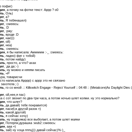
е пофиг)
дин
, а почму на фотке текст: Аррр ? о0
ыль
, Оль)
ger
, а?
ыль
, Я тебянашел)
ger
, :смеюсь:
ыль
, :D
ger
, :ржу:
ыль
, вроде :D
ger
, нае)))
ger
, ой)
ger
, неа)
ыль
, :смеюсь:
дин
, я бы написала: Аммммм :-_ :смеюсь:
ыль
, ладно) фиг с тобой)
ыль
, потом найду)
ыль
, просто, а что? ахах
ger
, :да да::-)
ыль
, ну можно и няяям писать
ыль
, =Р
 ура, товарисчи
осто написала Арррр) с аррр это не связано
 захотела ;-)
ыль
, го со мной .:: Killswitch Engage - Reject Yourself :: 04:48 :: {Metalcore|As Daylight Dies (
ger
, ой,нее,я пас)
а с сот звонит по два-три часа, а потом ночью шлет колми. ну это нормально?
дин
, что шлет?
ыль
, да давай) тебе понравится)
ger
, пасиб,в другой разок =)
ыль
, какой другой)
ыль
, я сейчас хочу)
ыль
, ну подружка) все выболает, а потом шлет маяки
ger
, Потерпи,дурашка :wub2::смеюсь:
дин
, ааа =)
ыль
, зай) ну хоца пппц))) давай сейчас)%-)_