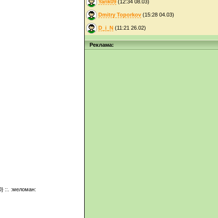
Yarik09
(12:34 08.03)
Dmitry Toporkov
(15:28 04.03)
D_i_N
(11:21 26.02)
Реклама:
} ::. :меломан: