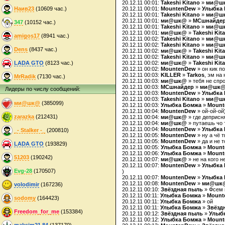
20.12.11 00:01:
Takeshi Kitano
»
ми@ш
Наив23
(10609 час.)
20.12.11 00:01:
MountenDew
»
Улыбка
20.12.11 00:01:
Takeshi Kitano
»
ми@ш
20.12.11 00:01:
ми@шк@
»
MCшнайде
347
(10152 час.)
20.12.11 00:01:
Takeshi Kitano
»
ми@ш
20.12.11 00:01:
ми@шк@
»
Takeshi Kit
amigos17
(8941 час.)
20.12.11 00:02:
Takeshi Kitano
»
ми@ш
20.12.11 00:02:
Takeshi Kitano
»
ми@ш
Dens
(8437 час.)
20.12.11 00:02:
ми@шк@
»
Takeshi Kit
20.12.11 00:02:
Takeshi Kitano
»
ми@ш
LADA GTO
(8123 час.)
20.12.11 00:02:
ми@шк@
»
Takeshi Kit
20.12.11 00:02:
MountenDew
» он кик п
20.12.11 00:03:
KILLER
»
Tarkos
, эм на
MrRadik
(7130 час.)
20.12.11 00:03:
ми@шк@
» тебя не спр
20.12.11 00:03:
MCшнайдер
»
ми@шк
Лидеры по числу сообщений:
20.12.11 00:03:
MountenDew
»
Улыбка
20.12.11 00:03:
Takeshi Kitano
»
ми@ш
ми@шк@
(385099)
20.12.11 00:03:
Улыбка Бомжа
»
Mount
20.12.11 00:04:
MountenDew
» ой-ой-ой
zarazka
(212431)
20.12.11 00:04:
ми@шк@
» где деприсн
20.12.11 00:04:
ми@шк@
» путаешь чо 
20.12.11 00:04:
MountenDew
»
Улыбка
_- Stalker -_
(200810)
20.12.11 00:05:
MountenDew
» ну а чё 
20.12.11 00:05:
MountenDew
» да и не 
LADA GTO
(193829)
20.12.11 00:05:
Улыбка Бомжа
»
Mount
20.12.11 00:06:
Улыбка Бомжа
»
Mount
51203
(190242)
20.12.11 00:07:
ми@шк@
» не на кого н
20.12.11 00:07:
MountenDew
»
Улыбка
Evg-28
(170507)
)
20.12.11 00:07:
MountenDew
»
Улыбка
20.12.11 00:08:
MountenDew
»
ми@шк
volodimir
(167236)
20.12.11 00:10:
Звёздная пыль
» Фсем 
20.12.11 00:11:
Улыбка Бомжа
»
Mount
sodomy
(164423)
20.12.11 00:11:
Улыбка Бомжа
» ой
20.12.11 00:11:
Улыбка Бомжа
»
Звёзд
Freedom_for_me
(153384)
20.12.11 00:12:
Звёздная пыль
»
Улыб
20.12.11 00:12:
Улыбка Бомжа
»
Mount
maksim21.84
(137170)