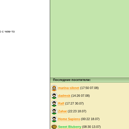
о с чем-то
Последние посетители:
marina-sibnet
(17:50 07.08)
dadmsk
(14:26 07.08)
Ralf
(17:27 30.07)
Zahar
(22:23 18.07)
Home Sapiens
(00:22 18.07)
Sweet Bluberry
(08:30 13.07)