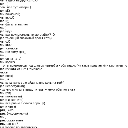
ыль
, а где я на других? о.О
ger
, :-)
всем, все тут читеры (
ger
, вК)
ыль
, показыай)
ыль
, вк о.О
ger
, =))
ыль
, фига ты наглая
ыль
, )
ger
, нуу)
ыль
, как доутмкалась то мого айди? :D
ger
, та общий знакомый прост есть)
ыль
, о.О
ыль
, кто7
ger
, :смеюсь:
ыль
, гри кому грю_
ыль
, )
ger
, он из чата)
ыль
, корн?)
 что ты понимаешь под словом читер? я - обманщик (ну как в трад. англ) и как читер по
ger
, из чата из читы :смеюсь:
меюсь:
ger
, попк)
ыль
, )))
ыль
, кста, кинь в лс айди, гляну хоть на тебя)
ger
, неееетушки))
 я хз что я имел в виду, читеры у меня обычно в cs)
ыль
, гри)
ыль
, показывай)
ger
, я инкогнито)
ыль
, все равно с слипа спрошу)
ger
, и что ))
дин
, Вика
дин
, Викусик-ик-ик)
ыль
, )
дин
, скажи мне)
ыль
, шо-шо?
 я и говорю по-задротскиэ