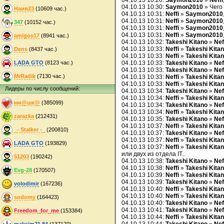
04.10.13 10:26:
Saymon2010
»
Neffi
04.10.13 10:30:
Saymon2010
» Чего
Наив23
(10609 час.)
04.10.13 10:31:
Neffi
»
Saymon2010
04.10.13 10:31:
Neffi
»
Saymon2010
347
(10152 час.)
04.10.13 10:31:
Neffi
»
Saymon2010
04.10.13 10:31:
Neffi
»
Saymon2010
amigos17
(8941 час.)
04.10.13 10:32:
Takeshi Kitano
»
Nef
04.10.13 10:33:
Neffi
»
Takeshi Kita
Dens
(8437 час.)
04.10.13 10:33:
Neffi
»
Takeshi Kita
LADA GTO
(8123 час.)
04.10.13 10:33:
Takeshi Kitano
»
Nef
04.10.13 10:33:
Takeshi Kitano
»
Nef
MrRadik
(7130 час.)
04.10.13 10:33:
Neffi
»
Takeshi Kita
04.10.13 10:33:
Neffi
»
Takeshi Kita
Лидеры по числу сообщений:
04.10.13 10:34:
Takeshi Kitano
»
Nef
04.10.13 10:34:
Neffi
»
Takeshi Kita
ми@шк@
(385099)
04.10.13 10:34:
Takeshi Kitano
»
Nef
04.10.13 10:34:
Neffi
»
Takeshi Kita
zarazka
(212431)
04.10.13 10:35:
Takeshi Kitano
»
Nef
04.10.13 10:37:
Neffi
»
Takeshi Kita
_- Stalker -_
(200810)
04.10.13 10:37:
Takeshi Kitano
»
Nef
04.10.13 10:37:
Neffi
»
Takeshi Kita
LADA GTO
(193829)
04.10.13 10:37:
Neffi
»
Takeshi Kita
или двух из отдела IT..
51203
(190242)
04.10.13 10:38:
Takeshi Kitano
»
Nef
04.10.13 10:38:
Neffi
»
Takeshi Kita
Evg-28
(170507)
04.10.13 10:39:
Neffi
»
Takeshi Kita
04.10.13 10:39:
Takeshi Kitano
»
Nef
volodimir
(167236)
04.10.13 10:40:
Neffi
»
Takeshi Kita
04.10.13 10:40:
Neffi
»
Takeshi Kita
sodomy
(164423)
04.10.13 10:40:
Takeshi Kitano
»
Nef
04.10.13 10:41:
Takeshi Kitano
»
Nef
Freedom_for_me
(153384)
04.10.13 10:44:
Neffi
»
Takeshi Kita
maksim21.84
(137170)