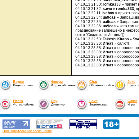
04.10.13 21:25:
sanechka_zolotoi
»
04.10.13 21:30:
romka333
» привет 
04.10.13 21:32:
sawo
»
romka333
, 
04.10.13 22:11:
ivahov
» привет все
04.10.13 22:34:
ua9oas
» Запрашив
04.10.13 22:35:
ua9oas
» Запрашив
04.10.13 22:36:
ua9oas
» кого там н
празднование запрещено в некото
секте "Свидетели Иеговы")).
04.10.13 22:53:
Takeshi Kitano
»
Swe
04.10.13 23:36:
Игнат
» салют!
04.10.13 23:38:
Игнат
» ооооооооо
04.10.13 23:38:
Игнат
» ооооооооо
04.10.13 23:38:
Игнат
» ооооооооо
04.10.13 23:38:
Игнат
» ооооооооо
04.10.13 23:38:
Игнат
» ооооооооо
Видео
Форум
Chat
Joke
Видеоролики
Форум общения
Общение on-line
Шутки,
Photo
Day
Love
Game
Фотоальбомы
Дневники
Знакомства
Игры
Пользовательское соглашение