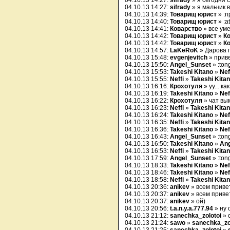
04.10.13 14:27:
sifrady
» я сегодня 
04.10.13 14:27:
sifrady
» я мальчик 
04.10.13 14:39:
Товарищ юрист
» :п
04.10.13 14:40:
Товарищ юрист
» :at
04.10.13 14:41:
Коварство
» все уме
04.10.13 14:42:
Товарищ юрист
»
К
04.10.13 14:42:
Товарищ юрист
»
К
04.10.13 14:57:
LaKeRoK
» Дарова 
04.10.13 15:48:
evgenjevitch
» приве
04.10.13 15:50:
Angel_Sunset
» :ton
04.10.13 15:53:
Takeshi Kitano
»
Nef
04.10.13 15:55:
Neffi
»
Takeshi Kita
04.10.13 16:16:
Крохотуля
» уу... ка
04.10.13 16:19:
Takeshi Kitano
»
Nef
04.10.13 16:22:
Крохотуля
» чат вым
04.10.13 16:23:
Neffi
»
Takeshi Kita
04.10.13 16:24:
Takeshi Kitano
»
Nef
04.10.13 16:35:
Neffi
»
Takeshi Kita
04.10.13 16:36:
Takeshi Kitano
»
Nef
04.10.13 16:43:
Angel_Sunset
» :ton
04.10.13 16:50:
Takeshi Kitano
»
Ang
04.10.13 16:53:
Neffi
»
Takeshi Kita
04.10.13 17:59:
Angel_Sunset
» :ton
04.10.13 18:33:
Takeshi Kitano
»
Nef
04.10.13 18:46:
Takeshi Kitano
»
Nef
04.10.13 18:58:
Neffi
»
Takeshi Kita
04.10.13 20:36:
anikev
» всем приве
04.10.13 20:37:
anikev
» всем приве
04.10.13 20:37:
anikev
» ой)
04.10.13 20:56:
t.a.n.y.a.777.94
» ну 
04.10.13 21:12:
sanechka_zolotoi
» 
04.10.13 21:24:
sawo
»
sanechka_zo