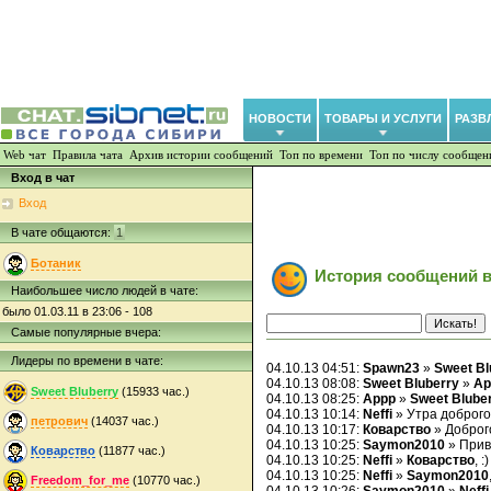
НОВОСТИ
ТОВАРЫ И УСЛУГИ
РАЗВ
Web чат
Правила чата
Архив истории сообщений
Топ по времени
Топ по числу сообщен
Вход в чат
Вход
В чате общаются:
1
Ботаник
История сообщений в
Наибольшее число людей в чате:
было 01.03.11 в 23:06 - 108
Самые популярные вчера:
Лидеры по времени в чате:
04.10.13 04:51:
Spawn23
»
Sweet Bl
04.10.13 08:08:
Sweet Bluberry
»
Ap
Sweet Bluberry
(15933 час.)
04.10.13 08:25:
Appp
»
Sweet Blube
04.10.13 10:14:
Neffi
» Утра доброго
петрович
(14037 час.)
04.10.13 10:17:
Коварство
» Доброг
04.10.13 10:25:
Saymon2010
» Прив
Коварство
(11877 час.)
04.10.13 10:25:
Neffi
»
Коварство
, :)
04.10.13 10:25:
Neffi
»
Saymon2010
Freedom_for_me
(10770 час.)