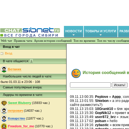
НОВОСТИ
ТОВАРЫ И УСЛУГИ
РАЗВ
Web чат
Правила чата
Архив истории сообщений
Топ по времени
Топ по числу сообщен
Вход в чат
Вход
В чате общаются:
1
Ботаник
История сообщений в
Наибольшее число людей в чате:
было 01.03.11 в 23:06 - 108
Самые популярные вчера:
Лидеры по времени в чате:
09.11.13 00:35:
Peplove
»
Appp
, :c
09.11.13 01:55:
Shtebon
» а это рад
Sweet Bluberry
(15933 час.)
сайте разместить?)
09.11.13 15:03:
10Granit10
» бля :кр
петрович
(14037 час.)
09.11.13 15:30:
GopNik12
» привет в
09.11.13 15:49:
user872_brz
» :язык:
Коварство
(11877 час.)
09.11.13 17:02:
polsan
» hello
09.11.13 19:16:
zybastic
» всем при
Freedom_for_me
(10770 час.)