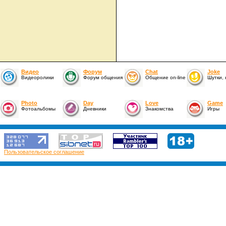
Видео
Форум
Chat
Joke
Видеоролики
Форум общения
Общение on-line
Шутки,
Photo
Day
Love
Game
Фотоальбомы
Дневники
Знакомства
Игры
Пользовательское соглашение