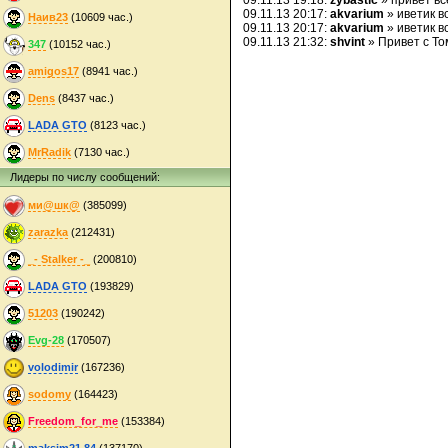
09.11.13 19:18:
zybastic
» привет в
09.11.13 20:17:
akvarium
» иветик в
Наив23
(10609 час.)
09.11.13 20:17:
akvarium
» иветик в
09.11.13 21:32:
shvint
» Привет с То
347
(10152 час.)
amigos17
(8941 час.)
Dens
(8437 час.)
LADA GTO
(8123 час.)
MrRadik
(7130 час.)
Лидеры по числу сообщений:
ми@шк@
(385099)
zarazka
(212431)
_- Stalker -_
(200810)
LADA GTO
(193829)
51203
(190242)
Evg-28
(170507)
volodimir
(167236)
sodomy
(164423)
Freedom_for_me
(153384)
maksim21.84
(137170)