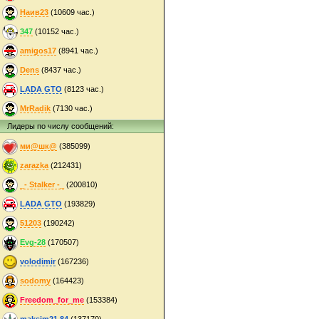
Наив23
(10609 час.)
347
(10152 час.)
amigos17
(8941 час.)
Dens
(8437 час.)
LADA GTO
(8123 час.)
MrRadik
(7130 час.)
Лидеры по числу сообщений:
ми@шк@
(385099)
zarazka
(212431)
_- Stalker -_
(200810)
LADA GTO
(193829)
51203
(190242)
Evg-28
(170507)
volodimir
(167236)
sodomy
(164423)
Freedom_for_me
(153384)
maksim21.84
(137170)