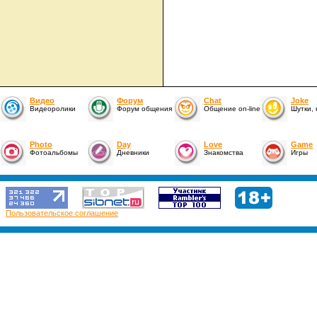
Видео
Форум
Chat
Joke
Видеоролики
Форум общения
Общение on-line
Шутки,
Photo
Day
Love
Game
Фотоальбомы
Дневники
Знакомства
Игры
Пользовательское соглашение