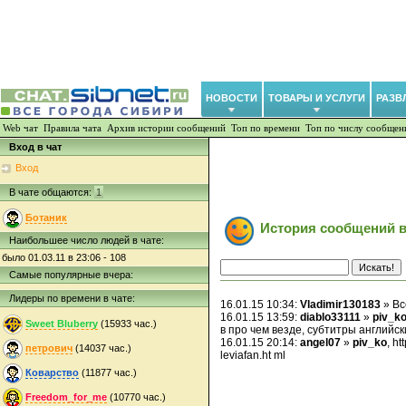
НОВОСТИ
ТОВАРЫ И УСЛУГИ
РАЗВ
Web чат
Правила чата
Архив истории сообщений
Топ по времени
Топ по числу сообщен
Вход в чат
Вход
В чате общаются:
1
Ботаник
История сообщений в
Наибольшее число людей в чате:
было 01.03.11 в 23:06 - 108
Самые популярные вчера:
Лидеры по времени в чате:
16.01.15 10:34:
Vladimir130183
» Вс
16.01.15 13:59:
diablo33111
»
piv_k
Sweet Bluberry
(15933 час.)
в про чем везде, субтитры английс
16.01.15 20:14:
angel07
»
piv_ko
, h
петрович
(14037 час.)
leviafan.ht ml
Коварство
(11877 час.)
Freedom_for_me
(10770 час.)