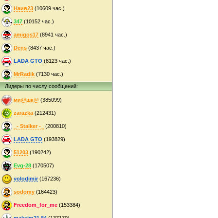
Наив23
(10609 час.)
347
(10152 час.)
amigos17
(8941 час.)
Dens
(8437 час.)
LADA GTO
(8123 час.)
MrRadik
(7130 час.)
Лидеры по числу сообщений:
ми@шк@
(385099)
zarazka
(212431)
_- Stalker -_
(200810)
LADA GTO
(193829)
51203
(190242)
Evg-28
(170507)
volodimir
(167236)
sodomy
(164423)
Freedom_for_me
(153384)
maksim21.84
(137170)