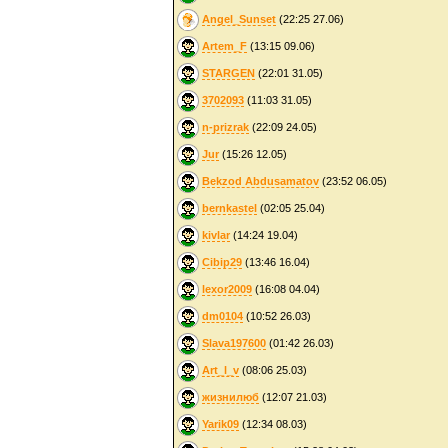
Angel_Sunset
(22:25 27.06)
Artem_F
(13:15 09.06)
STARGEN
(22:01 31.05)
3702093
(11:03 31.05)
n-prizrak
(22:09 24.05)
Jur
(15:26 12.05)
Bekzod Abdusamatov
(23:52 06.05)
bernkastel
(02:05 25.04)
kivlar
(14:24 19.04)
Cibip29
(13:46 16.04)
lexor2009
(16:08 04.04)
dm0104
(10:52 26.03)
Slava197600
(01:42 26.03)
Art_l_v
(08:06 25.03)
жизнилюб
(12:07 21.03)
Yarik09
(12:34 08.03)