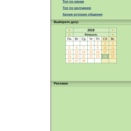
Топ по кикам
Топ по молчанию
Архив истории общения
Выберите дату:
«
2018
»
«
Февраль
»
Пн
Вт
Ср
Чт
Пт
Сб
Вс
1
2
3
4
5
6
7
8
9
10
11
12
13
14
15
16
17
18
19
20
21
22
23
24
25
26
27
28
Реклама: