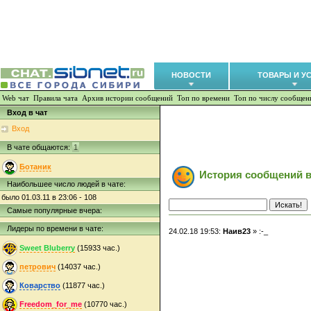
НОВОСТИ
ТОВАРЫ И У
Web чат
Правила чата
Архив истории сообщений
Топ по времени
Топ по числу сообщен
Вход в чат
Вход
В чате общаются:
1
Ботаник
История сообщений в
Наибольшее число людей в чате:
было 01.03.11 в 23:06 - 108
Самые популярные вчера:
Лидеры по времени в чате:
24.02.18 19:53:
Наив23
» :-_
Sweet Bluberry
(15933 час.)
петрович
(14037 час.)
Коварство
(11877 час.)
Freedom_for_me
(10770 час.)