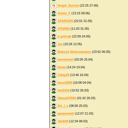
Angel_Sunset
(22:25 27.06)
Artem_F
(13:15 09.06)
STARGEN
(22:01 31.05)
3702093
(11:03 31.05)
n-prizrak
(22:09 24.05)
Jur
(15:26 12.05)
Bekzod Abdusamatov
(23:52 06.05)
bernkastel
(02:05 25.04)
kivlar
(14:24 19.04)
Cibip29
(13:46 16.04)
lexor2009
(16:08 04.04)
dm0104
(10:52 26.03)
Slava197600
(01:42 26.03)
Art_l_v
(08:06 25.03)
жизнилюб
(12:07 21.03)
Yarik09
(12:34 08.03)