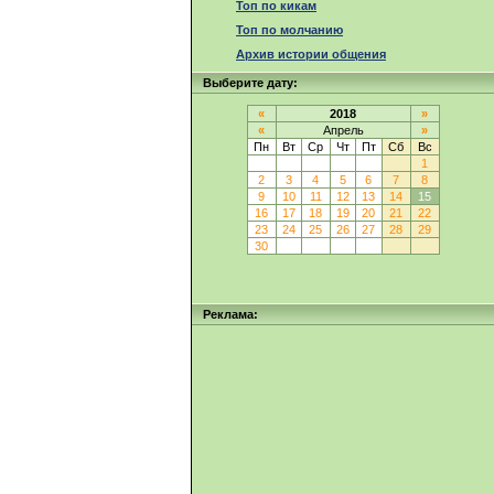
Топ по кикам
Топ по молчанию
Архив истории общения
Выберите дату:
«
2018
»
«
Апрель
»
Пн
Вт
Ср
Чт
Пт
Сб
Вс
1
2
3
4
5
6
7
8
9
10
11
12
13
14
15
16
17
18
19
20
21
22
23
24
25
26
27
28
29
30
Реклама: