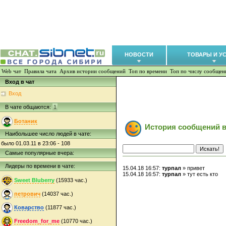
НОВОСТИ
ТОВАРЫ И У
Web чат
Правила чата
Архив истории сообщений
Топ по времени
Топ по числу сообщен
Вход в чат
Вход
В чате общаются:
1
Ботаник
История сообщений в
Наибольшее число людей в чате:
было 01.03.11 в 23:06 - 108
Самые популярные вчера:
Лидеры по времени в чате:
15.04.18 16:57:
турпал
» привет
15.04.18 16:57:
турпал
» тут есть кто
Sweet Bluberry
(15933 час.)
петрович
(14037 час.)
Коварство
(11877 час.)
Freedom_for_me
(10770 час.)