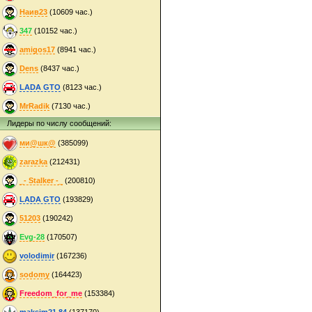
Наив23
(10609 час.)
347
(10152 час.)
amigos17
(8941 час.)
Dens
(8437 час.)
LADA GTO
(8123 час.)
MrRadik
(7130 час.)
Лидеры по числу сообщений:
ми@шк@
(385099)
zarazka
(212431)
_- Stalker -_
(200810)
LADA GTO
(193829)
51203
(190242)
Evg-28
(170507)
volodimir
(167236)
sodomy
(164423)
Freedom_for_me
(153384)
maksim21.84
(137170)