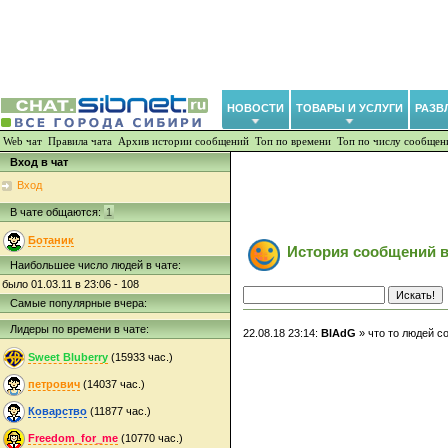
НОВОСТИ
ТОВАРЫ И УСЛУГИ
РАЗВ
Web чат
Правила чата
Архив истории сообщений
Топ по времени
Топ по числу сообщен
Вход в чат
Вход
В чате общаются:
1
Ботаник
История сообщений в
Наибольшее число людей в чате:
было 01.03.11 в 23:06 - 108
Самые популярные вчера:
Лидеры по времени в чате:
22.08.18 23:14:
BlAdG
» что то людей с
Sweet Bluberry
(15933 час.)
петрович
(14037 час.)
Коварство
(11877 час.)
Freedom_for_me
(10770 час.)