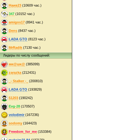
Наив23
(10609 час.)
347
(10152 час.)
amigos17
(8941 час.)
Dens
(8437 час.)
LADA GTO
(8123 час.)
MrRadik
(7130 час.)
Лидеры по числу сообщений:
ми@шк@
(385099)
zarazka
(212431)
_- Stalker -_
(200810)
LADA GTO
(193829)
51203
(190242)
Evg-28
(170507)
volodimir
(167236)
sodomy
(164423)
Freedom_for_me
(153384)
maksim21.84
(137170)