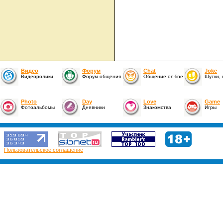
Видео
Форум
Chat
Joke
Видеоролики
Форум общения
Общение on-line
Шутки,
Photo
Day
Love
Game
Фотоальбомы
Дневники
Знакомства
Игры
Пользовательское соглашение