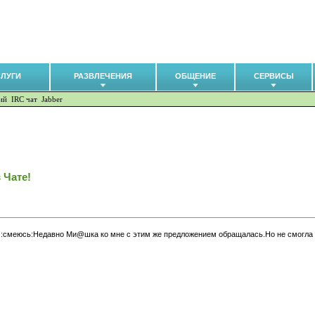
СЛУГИ
РАЗВЛЕЧЕНИЯ
ОБЩЕНИЕ
СЕРВИСЫ
ий
IRC чат
Jabber
 Чате!
да::смеюсь:Недавно Ми@шка ко мне с этим же предложением обращалась.Но не смогл