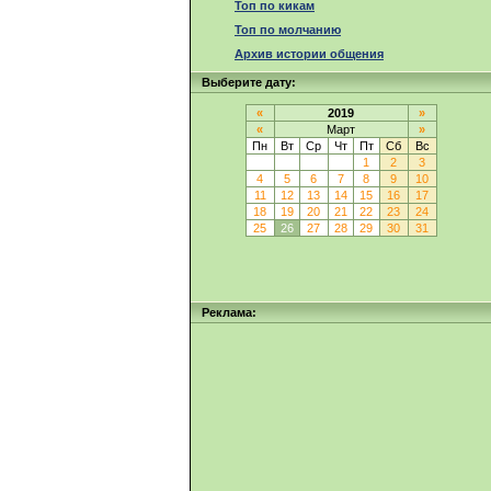
Топ по кикам
Топ по молчанию
Архив истории общения
Выберите дату:
«
2019
»
«
Март
»
Пн
Вт
Ср
Чт
Пт
Сб
Вс
1
2
3
4
5
6
7
8
9
10
11
12
13
14
15
16
17
18
19
20
21
22
23
24
25
26
27
28
29
30
31
Реклама: