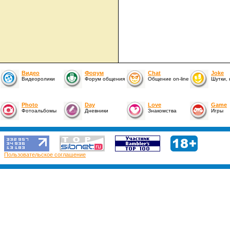
Видео
Форум
Chat
Joke
Видеоролики
Форум общения
Общение on-line
Шутки,
Photo
Day
Love
Game
Фотоальбомы
Дневники
Знакомства
Игры
Пользовательское соглашение