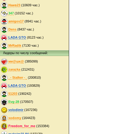
Наив23
(10609 час.)
347
(10152 час.)
amigos17
(8941 час.)
Dens
(8437 час.)
LADA GTO
(8123 час.)
MrRadik
(7130 час.)
Лидеры по числу сообщений:
ми@шк@
(385099)
zarazka
(212431)
_- Stalker -_
(200810)
LADA GTO
(193829)
51203
(190242)
Evg-28
(170507)
volodimir
(167236)
sodomy
(164423)
Freedom_for_me
(153384)
maksim21.84
(137170)