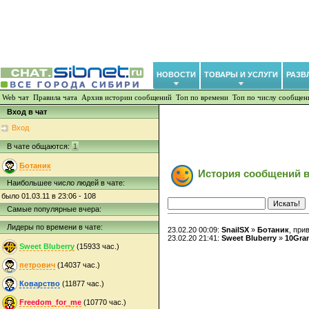
НОВОСТИ
ТОВАРЫ И УСЛУГИ
РАЗВ
Web чат
Правила чата
Архив истории сообщений
Топ по времени
Топ по числу сообщен
Вход в чат
Вход
В чате общаются:
1
Ботаник
История сообщений в
Наибольшее число людей в чате:
было 01.03.11 в 23:06 - 108
Самые популярные вчера:
Лидеры по времени в чате:
23.02.20 00:09:
SnailSX
»
Ботаник
, при
23.02.20 21:41:
Sweet Bluberry
»
10Gran
Sweet Bluberry
(15933 час.)
петрович
(14037 час.)
Коварство
(11877 час.)
Freedom_for_me
(10770 час.)