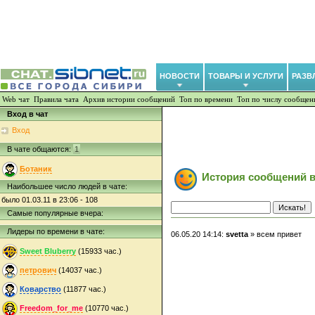
НОВОСТИ
ТОВАРЫ И УСЛУГИ
РАЗВ
Web чат
Правила чата
Архив истории сообщений
Топ по времени
Топ по числу сообщен
Вход в чат
Вход
В чате общаются:
1
Ботаник
История сообщений в
Наибольшее число людей в чате:
было 01.03.11 в 23:06 - 108
Самые популярные вчера:
Лидеры по времени в чате:
06.05.20 14:14:
svetta
» всем привет
Sweet Bluberry
(15933 час.)
петрович
(14037 час.)
Коварство
(11877 час.)
Freedom_for_me
(10770 час.)