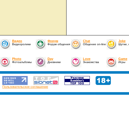
Видео
Форум
Chat
Joke
Видеоролики
Форум общения
Общение on-line
Шутки,
Photo
Day
Love
Game
Фотоальбомы
Дневники
Знакомства
Игры
Пользовательское соглашение