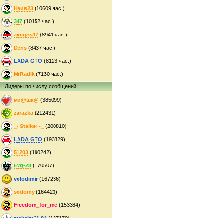
Наив23
(10609 час.)
347
(10152 час.)
amigos17
(8941 час.)
Dens
(8437 час.)
LADA GTO
(8123 час.)
MrRadik
(7130 час.)
Лидеры по числу сообщений:
ми@шк@
(385099)
zarazka
(212431)
_- Stalker -_
(200810)
LADA GTO
(193829)
51203
(190242)
Evg-28
(170507)
volodimir
(167236)
sodomy
(164423)
Freedom_for_me
(153384)
maksim21.84
(137170)