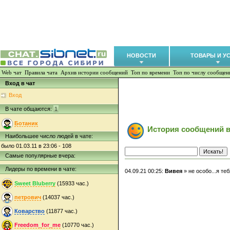
НОВОСТИ
ТОВАРЫ И У
Web чат
Правила чата
Архив истории сообщений
Топ по времени
Топ по числу сообщен
Вход в чат
Вход
В чате общаются:
1
Ботаник
История сообщений в
Наибольшее число людей в чате:
было 01.03.11 в 23:06 - 108
Самые популярные вчера:
Лидеры по времени в чате:
04.09.21 00:25:
Вивея
» не особо...я те
Sweet Bluberry
(15933 час.)
петрович
(14037 час.)
Коварство
(11877 час.)
Freedom_for_me
(10770 час.)