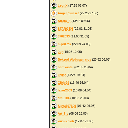
LeonX
(17:15 02.07)
Angel_Sunset
(22:25 27.06)
Artem_F
(13:15 09.06)
STARGEN
(22:01 31.05)
3702093
(11:03 31.05)
n-prizrak
(22:09 24.05)
Jur
(15:26 12.05)
Bekzod Abdusamatov
(23:52 06.05)
bernkastel
(02:05 25.04)
kivlar
(14:24 19.04)
Cibip29
(13:46 16.04)
lexor2009
(16:08 04.04)
dm0104
(10:52 26.03)
Slava197600
(01:42 26.03)
Art_l_v
(08:06 25.03)
жизнилюб
(12:07 21.03)