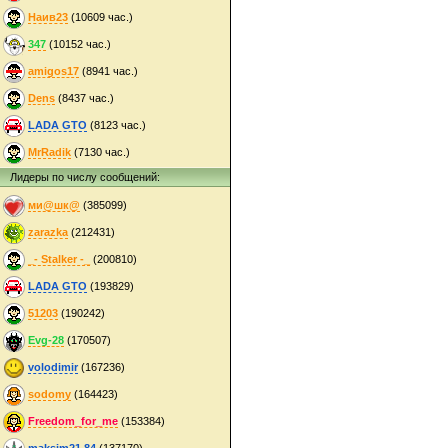
Наив23
(10609 час.)
347
(10152 час.)
amigos17
(8941 час.)
Dens
(8437 час.)
LADA GTO
(8123 час.)
MrRadik
(7130 час.)
Лидеры по числу сообщений:
ми@шк@
(385099)
zarazka
(212431)
_- Stalker -_
(200810)
LADA GTO
(193829)
51203
(190242)
Evg-28
(170507)
volodimir
(167236)
sodomy
(164423)
Freedom_for_me
(153384)
maksim21.84
(137170)