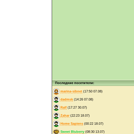
Последние посетители:
marina-sibnet
(17:50 07.08)
dadmsk
(14:26 07.08)
Ralf
(17:27 30.07)
Zahar
(22:23 18.07)
Home Sapiens
(00:22 18.07)
Sweet Bluberry
(08:30 13.07)