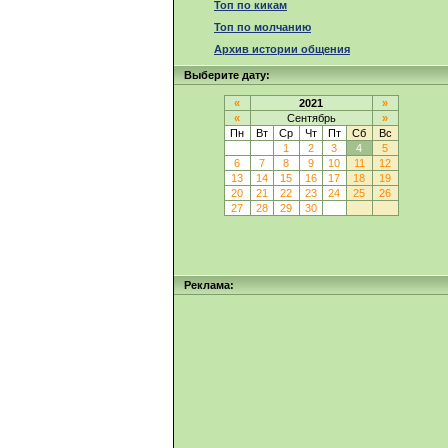
Топ по кикам
Топ по молчанию
Архив истории общения
Выберите дату:
«
2021
»
«
Сентябрь
»
Пн
Вт
Ср
Чт
Пт
Сб
Вс
1
2
3
4
5
6
7
8
9
10
11
12
13
14
15
16
17
18
19
20
21
22
23
24
25
26
27
28
29
30
Реклама: