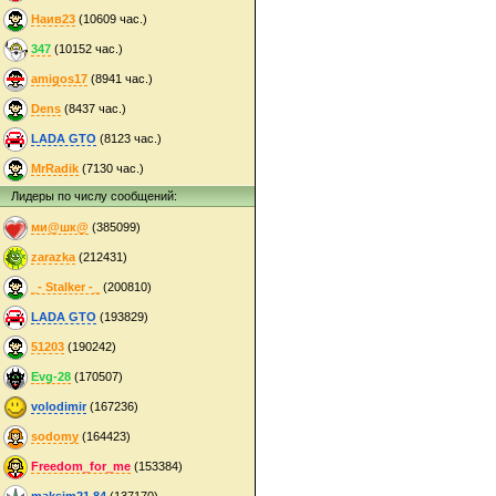
Наив23
(10609 час.)
347
(10152 час.)
amigos17
(8941 час.)
Dens
(8437 час.)
LADA GTO
(8123 час.)
MrRadik
(7130 час.)
Лидеры по числу сообщений:
ми@шк@
(385099)
zarazka
(212431)
_- Stalker -_
(200810)
LADA GTO
(193829)
51203
(190242)
Evg-28
(170507)
volodimir
(167236)
sodomy
(164423)
Freedom_for_me
(153384)
maksim21.84
(137170)