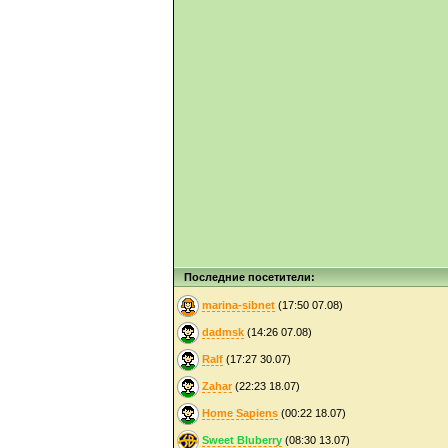
Последние посетители:
marina-sibnet
(17:50 07.08)
dadmsk
(14:26 07.08)
Ralf
(17:27 30.07)
Zahar
(22:23 18.07)
Home Sapiens
(00:22 18.07)
Sweet Bluberry
(08:30 13.07)