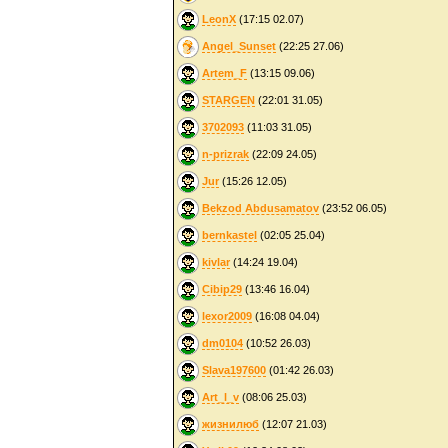
LeonX
(17:15 02.07)
Angel_Sunset
(22:25 27.06)
Artem_F
(13:15 09.06)
STARGEN
(22:01 31.05)
3702093
(11:03 31.05)
n-prizrak
(22:09 24.05)
Jur
(15:26 12.05)
Bekzod Abdusamatov
(23:52 06.05)
bernkastel
(02:05 25.04)
kivlar
(14:24 19.04)
Cibip29
(13:46 16.04)
lexor2009
(16:08 04.04)
dm0104
(10:52 26.03)
Slava197600
(01:42 26.03)
Art_l_v
(08:06 25.03)
жизнилюб
(12:07 21.03)