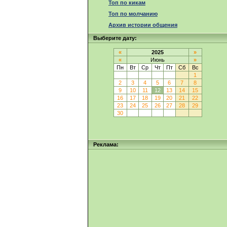
Топ по кикам
Топ по молчанию
Архив истории общения
Выберите дату:
«
2025
»
«
Июнь
»
Пн
Вт
Ср
Чт
Пт
Сб
Вс
1
2
3
4
5
6
7
8
9
10
11
12
13
14
15
16
17
18
19
20
21
22
23
24
25
26
27
28
29
30
Реклама: