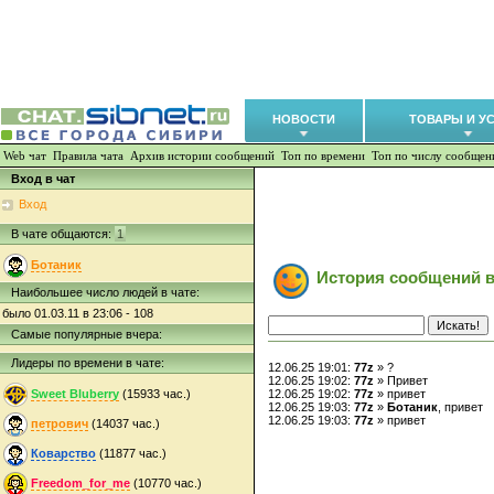
НОВОСТИ
ТОВАРЫ И У
Web чат
Правила чата
Архив истории сообщений
Топ по времени
Топ по числу сообщен
Вход в чат
Вход
В чате общаются:
1
Ботаник
История сообщений в
Наибольшее число людей в чате:
было 01.03.11 в 23:06 - 108
Самые популярные вчера:
Лидеры по времени в чате:
12.06.25 19:01:
77z
» ?
12.06.25 19:02:
77z
» Привет
Sweet Bluberry
(15933 час.)
12.06.25 19:02:
77z
» привет
12.06.25 19:03:
77z
»
Ботаник
, привет
12.06.25 19:03:
77z
» привет
петрович
(14037 час.)
Коварство
(11877 час.)
Freedom_for_me
(10770 час.)