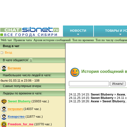
НОВОСТИ
ТОВАРЫ И У
Web чат
Правила чата
Архив истории сообщений
Топ по времени
Топ по числу сообщен
Вход в чат
Вход
В чате общаются:
1
Ботаник
История сообщений в
Наибольшее число людей в чате:
было 01.03.11 в 23:06 - 108
Самые популярные вчера:
Лидеры по времени в чате:
24.11.25 14:15:
Sweet Bluberry
»
Аким
,
24.11.25 14:15:
Sweet Bluberry
» 24.11 
Sweet Bluberry
(15933 час.)
24.11.25 18:26:
Аким
»
Sweet Bluberry
,
петрович
(14037 час.)
Коварство
(11877 час.)
Freedom_for_me
(10770 час.)