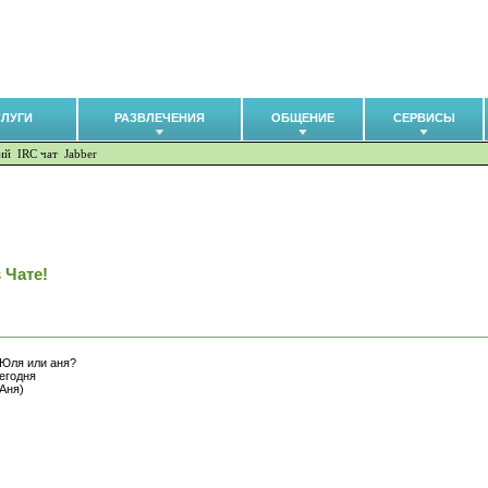
СЛУГИ
РАЗВЛЕЧЕНИЯ
ОБЩЕНИЕ
СЕРВИСЫ
ий
IRC чат
Jabber
 Чате!
 Юля или аня?
сегодня
 Аня)