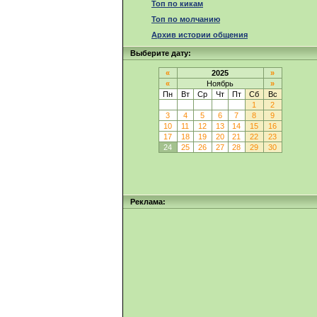
Топ по кикам
Топ по молчанию
Архив истории общения
Выберите дату:
«
2025
»
«
Ноябрь
»
Пн
Вт
Ср
Чт
Пт
Сб
Вс
1
2
3
4
5
6
7
8
9
10
11
12
13
14
15
16
17
18
19
20
21
22
23
24
25
26
27
28
29
30
Реклама: