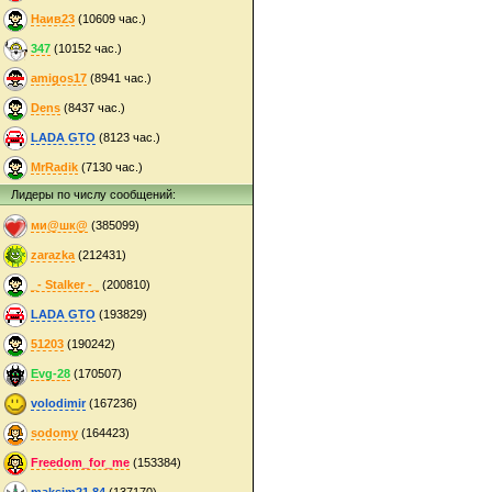
Наив23
(10609 час.)
347
(10152 час.)
amigos17
(8941 час.)
Dens
(8437 час.)
LADA GTO
(8123 час.)
MrRadik
(7130 час.)
Лидеры по числу сообщений:
ми@шк@
(385099)
zarazka
(212431)
_- Stalker -_
(200810)
LADA GTO
(193829)
51203
(190242)
Evg-28
(170507)
volodimir
(167236)
sodomy
(164423)
Freedom_for_me
(153384)
maksim21.84
(137170)