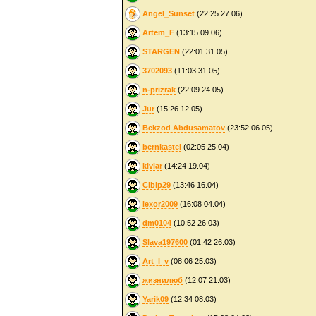
Angel_Sunset
(22:25 27.06)
Artem_F
(13:15 09.06)
STARGEN
(22:01 31.05)
3702093
(11:03 31.05)
n-prizrak
(22:09 24.05)
Jur
(15:26 12.05)
Bekzod Abdusamatov
(23:52 06.05)
bernkastel
(02:05 25.04)
kivlar
(14:24 19.04)
Cibip29
(13:46 16.04)
lexor2009
(16:08 04.04)
dm0104
(10:52 26.03)
Slava197600
(01:42 26.03)
Art_l_v
(08:06 25.03)
жизнилюб
(12:07 21.03)
Yarik09
(12:34 08.03)