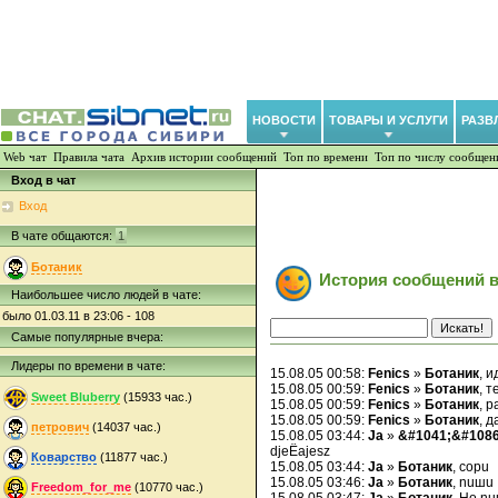
НОВОСТИ
ТОВАРЫ И УСЛУГИ
РАЗВ
Web чат
Правила чата
Архив истории сообщений
Топ по времени
Топ по числу сообщен
Вход в чат
Вход
В чате общаются:
1
Ботаник
История сообщений в
Наибольшее число людей в чате:
было 01.03.11 в 23:06 - 108
Самые популярные вчера:
Лидеры по времени в чате:
15.08.05 00:58:
Fenics
»
Ботаник
, и
15.08.05 00:59:
Fenics
»
Ботаник
, т
Sweet Bluberry
(15933 час.)
15.08.05 00:59:
Fenics
»
Ботаник
, 
15.08.05 00:59:
Fenics
»
Ботаник
, 
петрович
(14037 час.)
15.08.05 03:44:
Ja
»
&#1041;&#108
djeЁajesz
Коварство
(11877 час.)
15.08.05 03:44:
Ja
»
Ботаник
, copu
15.08.05 03:46:
Ja
»
Ботаник
, nuшu
Freedom_for_me
(10770 час.)