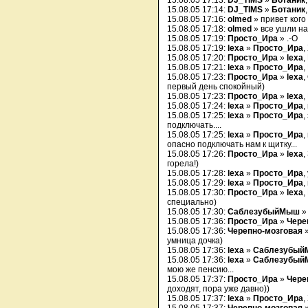
15.08.05 17:13:
DJ_TIMS
»
Ботаник
15.08.05 17:14:
DJ_TIMS
»
Ботаник
15.08.05 17:16:
olmed
» привет кого 
15.08.05 17:18:
olmed
» все ушли н
15.08.05 17:19:
Просто_Ира
» .-O
15.08.05 17:19:
lexa
»
Просто_Ира
,
15.08.05 17:20:
Просто_Ира
»
lexa
,
15.08.05 17:21:
lexa
»
Просто_Ира
,
15.08.05 17:23:
Просто_Ира
»
lexa
,
первый день спокойный)
15.08.05 17:23:
Просто_Ира
»
lexa
,
15.08.05 17:24:
lexa
»
Просто_Ира
,
15.08.05 17:25:
lexa
»
Просто_Ира
,
подключать....
15.08.05 17:25:
lexa
»
Просто_Ира
,
опасно подключать нам к щитку...
15.08.05 17:26:
Просто_Ира
»
lexa
,
горела!)
15.08.05 17:28:
lexa
»
Просто_Ира
,
15.08.05 17:29:
lexa
»
Просто_Ира
,
15.08.05 17:30:
Просто_Ира
»
lexa
,
специально)
15.08.05 17:30:
СаблезубыйМыш
15.08.05 17:36:
Просто_Ира
»
Чере
15.08.05 17:36:
Черепно-мозговая
умница дочка)
15.08.05 17:36:
lexa
»
Саблезубы
15.08.05 17:36:
lexa
»
Саблезубы
мою же пенсию...
15.08.05 17:37:
Просто_Ира
»
Чере
доходят, пора уже давно))
15.08.05 17:37:
lexa
»
Просто_Ира
,