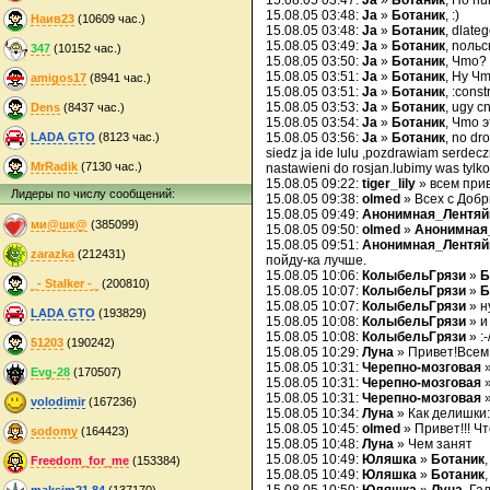
15.08.05 03:47:
Ja
»
Ботаник
, Ho n
15.08.05 03:48:
Ja
»
Ботаник
, :)
Наив23
(10609 час.)
15.08.05 03:48:
Ja
»
Ботаник
, dlate
15.08.05 03:49:
Ja
»
Ботаник
, noльc
347
(10152 час.)
15.08.05 03:50:
Ja
»
Ботаник
, Чmo?
15.08.05 03:51:
Ja
»
Ботаник
, Hy Ч
amigos17
(8941 час.)
15.08.05 03:51:
Ja
»
Ботаник
, :const
15.08.05 03:53:
Ja
»
Ботаник
, ugy c
Dens
(8437 час.)
15.08.05 03:54:
Ja
»
Ботаник
, Чmo 
LADA GTO
(8123 час.)
15.08.05 03:56:
Ja
»
Ботаник
, no dr
siedz ja ide lulu ,pozdrawiam serdecz
MrRadik
(7130 час.)
nastawieni do rosjan.lubimy was tylk
15.08.05 09:22:
tiger_lily
» всем прив
Лидеры по числу сообщений:
15.08.05 09:38:
olmed
» Всех с Добр
15.08.05 09:49:
Анонимная_Лентяй
ми@шк@
(385099)
15.08.05 09:50:
olmed
»
Анонимная
15.08.05 09:51:
Анонимная_Лентяй
zarazka
(212431)
пойду-ка лучше.
15.08.05 10:06:
КолыбельГрязи
»
Б
_- Stalker -_
(200810)
15.08.05 10:07:
КолыбельГрязи
»
Б
15.08.05 10:07:
КолыбельГрязи
» н
LADA GTO
(193829)
15.08.05 10:08:
КолыбельГрязи
» и
15.08.05 10:08:
КолыбельГрязи
» :-
51203
(190242)
15.08.05 10:29:
Луна
» Привет!Всем:-
15.08.05 10:31:
Черепно-мозговая
Evg-28
(170507)
15.08.05 10:31:
Черепно-мозговая
15.08.05 10:31:
Черепно-мозговая
volodimir
(167236)
15.08.05 10:34:
Луна
» Как делишки:
15.08.05 10:45:
olmed
» Привет!!! Ч
sodomy
(164423)
15.08.05 10:48:
Луна
» Чем занят
15.08.05 10:49:
Юляшка
»
Ботаник
Freedom_for_me
(153384)
15.08.05 10:49:
Юляшка
»
Ботаник
maksim21.84
(137170)