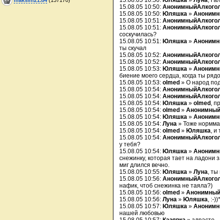
15.08.05 10:50:
Юляшка
»
Луна
, Га
15.08.05 10:50:
АнонимныйАлкого
15.08.05 10:50:
Юляшка
»
Анонимн
15.08.05 10:51:
АнонимныйАлкого
15.08.05 10:51:
АнонимныйАлкого
соскучилась?
15.08.05 10:51:
Юляшка
»
Анонимн
ты скучал
15.08.05 10:52:
АнонимныйАлкого
15.08.05 10:52:
АнонимныйАлкого
15.08.05 10:53:
Юляшка
»
Анонимн
биение моего сердца, когда ты рядо
15.08.05 10:53:
olmed
» О народ под
15.08.05 10:54:
АнонимныйАлкого
15.08.05 10:54:
АнонимныйАлкого
15.08.05 10:54:
Юляшка
»
olmed
, п
15.08.05 10:54:
olmed
»
Анонимный
15.08.05 10:54:
Юляшка
»
Анонимн
15.08.05 10:54:
Луна
» Тоже нормма
15.08.05 10:54:
olmed
»
Юляшка
, и
15.08.05 10:54:
АнонимныйАлкого
у тебя?
15.08.05 10:54:
Юляшка
»
Анонимн
снежинку, которая тает на ладони з
миг длился вечно.
15.08.05 10:55:
Юляшка
»
Луна
, ты
15.08.05 10:56:
АнонимныйАлкого
нафик, чтоб снежинка не таяла?)
15.08.05 10:56:
olmed
»
Анонимный
15.08.05 10:56:
Луна
»
Юляшка
, :-))
15.08.05 10:57:
Юляшка
»
Анонимн
нашей любовью