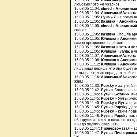
15.08.05 11:04:
АнонимныйАлкого
любовью? это же ужасно)
15.08.05 11:04:
olmed
»
Анонимный
15.08.05 11:04:
АнонимныйАлкого
15.08.05 11:05:
Луна
» Я не поеду 
15.08.05 11:05:
Казявка
»
Анонимн
15.08.05 11:05:
olmed
»
Анонимный
спасет
15.08.05 11:05:
Казявка
» пошла арб
15.08.05 11:05:
Юляшка
»
Анонимн
самое прекрасное на земле
15.08.05 11:05:
Казявка
» хоть и не
15.08.05 11:05:
Юляшка
»
Луна
, а ч
15.08.05 11:07:
АнонимныйАлкого
15.08.05 11:08:
Юляшка
»
Анонимн
15.08.05 11:12:
Юляшка
»
Анонимн
лишь когда веришь, что она будет в
ложью, но только вера дает любви с
15.08.05 11:16:
АнонимныйАлкого
жди.)
15.08.05 11:33:
Pupsky
» ахтунг, бля 
15.08.05 11:42:
Яугы
» Благославляю
15.08.05 11:45:
Яугы
»
Ботаник
, ан
15.08.05 11:45:
Pupsky
»
Яугы
, хуяс
15.08.05 11:45:
Pupsky
»
Яугы
, прив
15.08.05 11:45:
Яугы
»
Pupsky
, дар
15.08.05 11:45:
Pupsky
» какие подви
15.08.05 11:46:
Яугы
»
Pupsky
, как
обнаруживается что начальство ждет
и надо подвиги свершать
15.08.05 11:47:
Пионервожатая
» з
15.08.05 11:47:
Яугы
»
Пионервожа