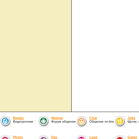
Видео
Форум
Chat
Joke
Видеоролики
Форум общения
Общение on-line
Шутки,
Photo
Day
Love
Game