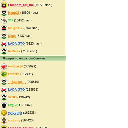
Freedom_for_me
(10770 час.)
Наив23
(10609 час.)
347
(10152 час.)
amigos17
(8941 час.)
Dens
(8437 час.)
LADA GTO
(8123 час.)
MrRadik
(7130 час.)
Лидеры по числу сообщений:
ми@шк@
(385099)
zarazka
(212431)
_- Stalker -_
(200810)
LADA GTO
(193829)
51203
(190242)
Evg-28
(170507)
volodimir
(167236)
sodomy
(164423)
Freedom_for_me
(153384)