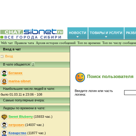
НОВОСТИ
ТОВАРЫ И УСЛУГИ
РАЗВ
Web чат
Правила чата
Архив истории сообщений
Топ по времени
Топ по числу сообщен
Вход в чат
Вход
В чате общаются:
2
Ботаник
Поиск пользователя
marina-sibnet
Наибольшее число людей в чате:
Введите логин или часть
логина:
было 01.03.11 в 23:06 - 108
Самые популярные вчера:
Лидеры по времени в чате:
Sweet Bluberry
(15933 час.)
петрович
(14037 час.)
Коварство
(11877 час.)