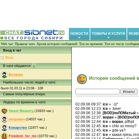
НОВОСТИ
ТОВАРЫ И УСЛУГИ
РАЗВ
Web чат
Правила чата
Архив истории сообщений
Топ по времени
Топ по числу сообщен
Вход в чат
Вход
В чате общаются:
1
Ботаник
История сообщений в
Наибольшее число людей в чате:
было 01.03.11 в 23:06 - 108
Самые популярные вчера:
Лидеры по времени в чате:
02.09.06 09:37:
ice
» :-))*
02.09.06 12:23:
ice
» :beer:
Sweet Bluberry
(15933 час.)
02.09.06 12:36:
[BOD]поЛОМатый
02.09.06 12:37:
воран
»
[BOD]поЛО
петрович
(14037 час.)
02.09.06 12:44:
ice
»
воран
, plfhjd
02.09.06 12:45:
ice
» chto so mnoy?
Коварство
(11877 час.)
02.09.06 12:45:
ice
» gde ya?
02.09.06 12:47:
ice
» какая грязь этот
Freedom_for_me
(10770 час.)