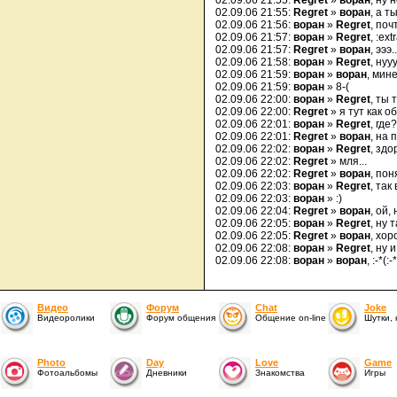
02.09.06 21:55:
Regret
»
воран
, ну 
02.09.06 21:55:
Regret
»
воран
, а т
02.09.06 21:56:
воран
»
Regret
, по
02.09.06 21:57:
воран
»
Regret
, :ext
02.09.06 21:57:
Regret
»
воран
, эээ
02.09.06 21:58:
воран
»
Regret
, нуу
02.09.06 21:59:
воран
»
воран
, мин
02.09.06 21:59:
воран
» 8-(
02.09.06 22:00:
воран
»
Regret
, ты 
02.09.06 22:00:
Regret
» я тут как о
02.09.06 22:01:
воран
»
Regret
, где?
02.09.06 22:01:
Regret
»
воран
, на 
02.09.06 22:02:
воран
»
Regret
, здо
02.09.06 22:02:
Regret
» мля...
02.09.06 22:02:
Regret
»
воран
, пон
02.09.06 22:03:
воран
»
Regret
, так
02.09.06 22:03:
воран
» :)
02.09.06 22:04:
Regret
»
воран
, ой,
02.09.06 22:05:
воран
»
Regret
, ну т
02.09.06 22:05:
Regret
»
воран
, хор
02.09.06 22:08:
воран
»
Regret
, ну 
02.09.06 22:08:
воран
»
воран
, :-*(:-
Видео
Форум
Chat
Joke
Видеоролики
Форум общения
Общение on-line
Шутки,
Photo
Day
Love
Game
Фотоальбомы
Дневники
Знакомства
Игры