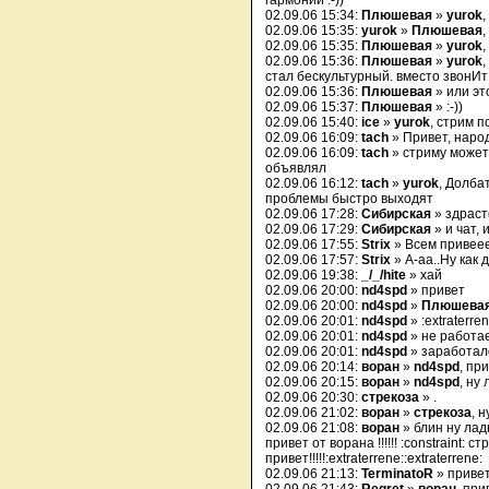
гармонии :-))
02.09.06 15:34:
Плюшевая
»
yurok
,
02.09.06 15:35:
yurok
»
Плюшевая
,
02.09.06 15:35:
Плюшевая
»
yurok
,
02.09.06 15:36:
Плюшевая
»
yurok
,
стал бескультурный. вместо звонИт
02.09.06 15:36:
Плюшевая
» или эт
02.09.06 15:37:
Плюшевая
» :-))
02.09.06 15:40:
ice
»
yurok
, стрим п
02.09.06 16:09:
tach
» Привет, народ
02.09.06 16:09:
tach
» стриму может
объявлял
02.09.06 16:12:
tach
»
yurok
, Долба
проблемы быстро выходят
02.09.06 17:28:
Сибирская
» здраст
02.09.06 17:29:
Сибирская
» и чат, 
02.09.06 17:55:
Strix
» Всем привееее
02.09.06 17:57:
Strix
» А-аа..Ну как 
02.09.06 19:38:
_/_/hite
» хай
02.09.06 20:00:
nd4spd
» привет
02.09.06 20:00:
nd4spd
»
Плюшева
02.09.06 20:01:
nd4spd
» :extraterren
02.09.06 20:01:
nd4spd
» не работае
02.09.06 20:01:
nd4spd
» заработало
02.09.06 20:14:
воран
»
nd4spd
, пр
02.09.06 20:15:
воран
»
nd4spd
, ну л
02.09.06 20:30:
стрекоза
» .
02.09.06 21:02:
воран
»
стрекоза
, 
02.09.06 21:08:
воран
» блин ну ладн
привет от ворана !!!!!! :constraint:
привет!!!!!:extraterrene::extraterrene:
02.09.06 21:13:
TerminatoR
» приве