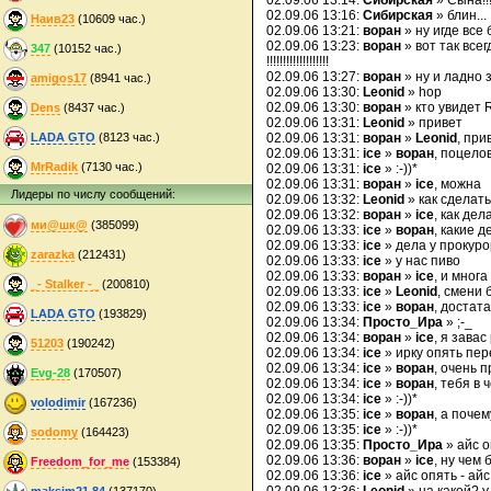
02.09.06 13:14:
Сибирская
» Сына!!
02.09.06 13:16:
Сибирская
» блин...
Наив23
(10609 час.)
02.09.06 13:21:
воран
» ну игде все
02.09.06 13:23:
воран
» вот так все
347
(10152 час.)
!!!!!!!!!!!!!!!!!!!
02.09.06 13:27:
воран
» ну и ладно з
amigos17
(8941 час.)
02.09.06 13:30:
Leonid
» hop
02.09.06 13:30:
воран
» кто увидет 
Dens
(8437 час.)
02.09.06 13:31:
Leonid
» привет
LADA GTO
(8123 час.)
02.09.06 13:31:
воран
»
Leonid
, при
02.09.06 13:31:
ice
»
воран
, поцело
MrRadik
(7130 час.)
02.09.06 13:31:
ice
» :-))*
02.09.06 13:31:
воран
»
ice
, можна
Лидеры по числу сообщений:
02.09.06 13:32:
Leonid
» как сделат
02.09.06 13:32:
воран
»
ice
, как дел
ми@шк@
(385099)
02.09.06 13:33:
ice
»
воран
, какие д
02.09.06 13:33:
ice
» дела у прокур
zarazka
(212431)
02.09.06 13:33:
ice
» у нас пиво
02.09.06 13:33:
воран
»
ice
, и многа
_- Stalker -_
(200810)
02.09.06 13:33:
ice
»
Leonid
, смени 
02.09.06 13:33:
ice
»
воран
, достата
LADA GTO
(193829)
02.09.06 13:34:
Просто_Ира
» ;-_
02.09.06 13:34:
воран
»
ice
, я завас
51203
(190242)
02.09.06 13:34:
ice
» ирку опять пер
02.09.06 13:34:
ice
»
воран
, очень 
Evg-28
(170507)
02.09.06 13:34:
ice
»
воран
, тебя в 
02.09.06 13:34:
ice
» :-))*
volodimir
(167236)
02.09.06 13:35:
ice
»
воран
, а поче
02.09.06 13:35:
ice
» :-))*
sodomy
(164423)
02.09.06 13:35:
Просто_Ира
» айс о
02.09.06 13:36:
воран
»
ice
, ну чем
Freedom_for_me
(153384)
02.09.06 13:36:
ice
» айс опять - айс
maksim21.84
(137170)