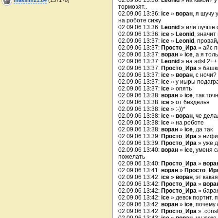
02.09.06 13:36:
Leonid
» на какой? у
тормозят..
02.09.06 13:36:
ice
»
воран
, я шучу 
на роботе сижу
02.09.06 13:36:
Leonid
» или лучше 
02.09.06 13:36:
ice
»
Leonid
, значит
02.09.06 13:37:
ice
»
Leonid
, провайд
02.09.06 13:37:
Просто_Ира
» айс п
02.09.06 13:37:
воран
»
ice
, а я тол
02.09.06 13:37:
Leonid
» на adsl 2++ 
02.09.06 13:37:
Просто_Ира
» башка
02.09.06 13:37:
ice
»
воран
, с ночи?
02.09.06 13:37:
ice
» у иыры подагр
02.09.06 13:37:
ice
» опять
02.09.06 13:38:
воран
»
ice
, так точ
02.09.06 13:38:
ice
» от безделья
02.09.06 13:38:
ice
» :-))*
02.09.06 13:38:
ice
»
воран
, че дела
02.09.06 13:38:
ice
» на роботе
02.09.06 13:38:
воран
»
ice
, да так
02.09.06 13:39:
Просто_Ира
» нифиг
02.09.06 13:39:
Просто_Ира
» уже д
02.09.06 13:40:
воран
»
ice
, уменя 
пожелать
02.09.06 13:40:
Просто_Ира
»
вора
02.09.06 13:41:
воран
»
Просто_Ир
02.09.06 13:42:
ice
»
воран
, эт как
02.09.06 13:42:
Просто_Ира
»
вора
02.09.06 13:42:
Просто_Ира
» бараб
02.09.06 13:42:
ice
» девок портит. п
02.09.06 13:42:
воран
»
ice
, почему 
02.09.06 13:42:
Просто_Ира
» :const