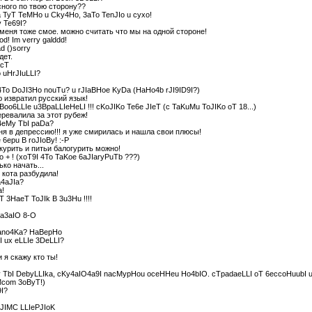
сного по твою сторону??
 TyT TeMHo u Cky4Ho, 3aTo TenJIo u cyxo!
y Te69I?
 меня тоже смое. можно считать что мы на одной стороне!
od! Im verry galddd!
d ()sorry
дет.
acT
 uHrJIuLLI?
4To DoJI3Ho nouTu? u rJIaBHoe KyDa (HaHo4b rJI9ID9I?)
 извратил русский язык!
 Boo6LLIe u3BpaLLIeHeLI !!! cKoJIKo Te6e JIeT (c TaKuMu ToJIKo oT 18...)
еревалила за этот рубеж!
4eMy TbI paDa?
ня в депрессию!!! я уже смирилась и нашла свои плюсы!
 6epu B roJIoBy! :-P
курить и питьи балогурить можно!
o + ! (xoT9I 4To TaKoe 6aJIaryPuTb ???)
ко начать...
 кота разбудила!
4aJIa?
а!
T 3HaeT ToJIk B 3u3Hu !!!!
a3aIO 8-O
ano4Ka? HaBepHo
I ux eLLIe 3DeLLI?
 я скажу кто ты!
 TbI DebyLLIka, cKy4aIO4a9I nacMypHou oceHHeu Ho4bIO. cTpadaeLLI oT 6eccoHuubI 
Mcom 3oByT!)
9I?
JIMC LLIePJIoK