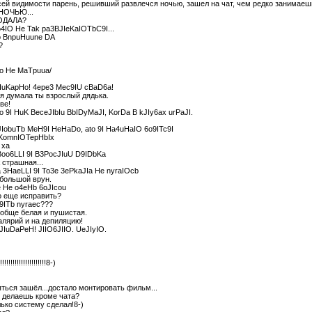
сей видимости парень, решивший развлечся ночью, зашел на чат, чем редко занимае
ОЧЬЮ...
ГОДАЛА?
4IO He Tak pa3BJIeKaIOTbC9I...
 BnpuHuune DA
?
o He MaTpuua/
IuKapHo! 4epe3 Mec9IU cBaD6a!
 я думала ты взрослый дядька.
ве!
o 9I HuK BeceJIbIu BbIDyMaJI, KorDa B kJIy6ax urPaJI.
JIobuTb MeH9I HeHaDo, ato 9I Ha4uHaIO 6o9ITc9I
KomnIOTepHbIx
 xa
Boo6LLI 9I B3PocJIuU D9IDbKa
 страшная...
 3HaeLLI 9I To3e 3ePkaJIa He nyraIOcb
большой врун.
 He o4eHb 6oJIcou
о еще исправить?
9ITb nyraec???
ообще белая и пушистая.
алярий и на депиляцию!
JIuDaPeH! JIIO6JIIO. UeJIyIO.
!!!!!!!!!!!!!!!!!!8-)
яться зашёл...достало монтировать фильм...
го делаешь кроме чата?
ько систему сделал!8-)