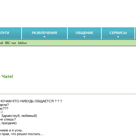
СЛУГИ
РАЗВЛЕЧЕНИЯ
ОБЩЕНИЕ
СЕРВИСЫ
ий
IRC чат
Jabber
 Чате!
 НОЧАМ КТО-НИБУДЬ ОБЩАЕТСЯ ? ? ?
 дели?
ау???
-/
, Здравствуй, любимый)
 не спишь?
, праздник)
нием и я усну..
 прав, что решил поспать....