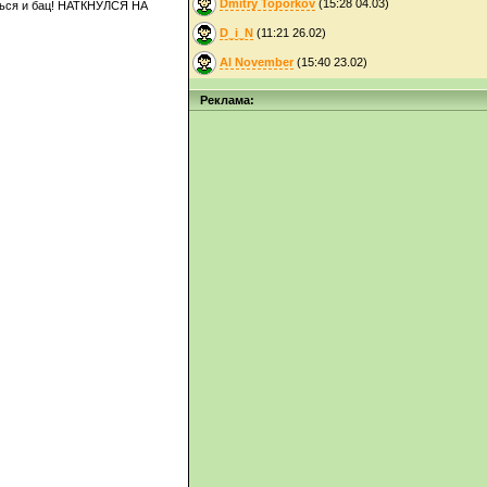
Dmitry Toporkov
(15:28 04.03)
шься и бац! НАТКНУЛСЯ НА
D_i_N
(11:21 26.02)
Al November
(15:40 23.02)
Реклама: