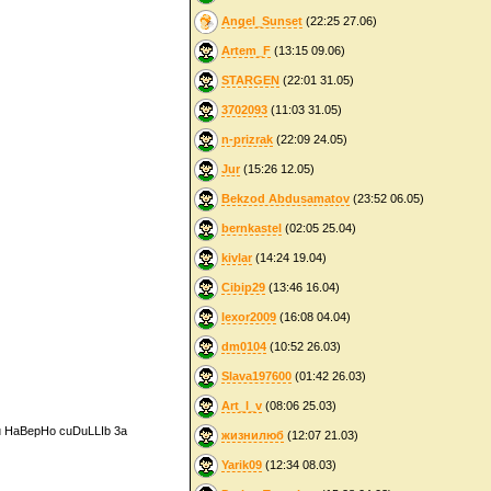
Angel_Sunset
(22:25 27.06)
Artem_F
(13:15 09.06)
STARGEN
(22:01 31.05)
3702093
(11:03 31.05)
n-prizrak
(22:09 24.05)
Jur
(15:26 12.05)
Bekzod Abdusamatov
(23:52 06.05)
bernkastel
(02:05 25.04)
kivlar
(14:24 19.04)
Cibip29
(13:46 16.04)
lexor2009
(16:08 04.04)
dm0104
(10:52 26.03)
Slava197600
(01:42 26.03)
Art_l_v
(08:06 25.03)
u HaBepHo cuDuLLIb 3a
жизнилюб
(12:07 21.03)
Yarik09
(12:34 08.03)