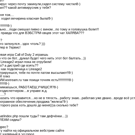
ил?
ирус через почту закинули,сидел систему чистил8-)
тил?? какой антивирусник у тебя?
еня тож....
 ходил вечирина класная была!8-)
!!!!!!8-)
ально....поди смешал пивко с вином...по тому и головушка болит!!
а правда что для ВЭБСТРМ-овцев этот чат ХАЛЯВА???
ь?
его заткнулся...здох чтоль? )))
ер в 7ервис!
)
евая игра Call of Duty 2 играешь
ю что он бот...думал будет чего нить этот бот балтать...))
Lineage2 играл пока не отрубили!
го? а дистриб где взять??
и как подключица к Lineage2
трируешся, тебе по почте патом высылают!!8-)
й! плиз
.wstream.ru там поищи точняк есть!!!!!!!!!!!!8-)
!!!!8-)
анимаешься, РАБОТАЕШ,УЧИШСЯ?8-)
годиспетчером....в управе ж.д.
....?
казать что нравится....но не в тягость...работу знаю...работаю уже двано...вроде всё ус
ограмное обеспечение,продажа "железа"8-)
 второго раза хоть дошло до меня)))а сколько тебе?
chat/index.php пошли туды? там дефчёнки....))
TREAM сидиш?
дрес?
гу найти на официальном вебстрим сайте
ат халявный в эл.город