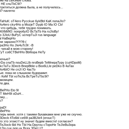
оже на связные слова.
 HE cnuTbC9I?
встретиться должна была, а не получилось...
al? naverno
TaHuK: oT4ero Pycckue 6ykBbI KaK nonaJIo?
Hu4ero cky4Ho a MozjeT Dypb IO Ma IO Cb!
 что нибудь, тебя трудно понимать.
КХМЙЮ: nonpo6yIO BcTaTb Ha roJIoBy!
o 3JIoU BuPyC ucnopTuJI rus language
al HaBepHo
не заразно?!?!?8-(
pa3Ho Ho JIe4uTc9I :-B
е чихай в мою сторону!
TyT co6CTBeHHo BbI6opa HeTy
 ночью?
rDa cnaTb nouDeLLIb nroBepb TeMnepaTypy (cuHDpoM)
 kcTaTu 3Decb BnepBbIe u Boo6LLIe peDko B 4aTax
Ho4bIO He cnJI IO 4acTo
ые. пока не слышком будоражит.
c KeM TbI xoTeJIa BcTpeTuTbc9i?
накомцем.
ло два.
BePHo Eto 9I
T MeH9I oDuH...
му....
o?
 paD!
aBePHo
перь меня. хотя с такими букавками мне уже не скучно.
 3Decb 4To6bI ce69I pa3BJIe4 (eroucT)
то это эгоист! ну значит будем вместе! согласен?
TeJIocb 6bI Ho TbI Ha Dpyrou cTopoHe TeJIeBu3opa
I Do cux nop ux Bcex 3DeLLI?