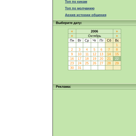
Топ по кикам
Топ по молчанию
Архив истории общения
Выберите дату:
«
2006
»
«
Октябрь
»
Пн
Вт
Ср
Чт
Пт
Сб
Вс
1
2
3
4
5
6
7
8
9
10
11
12
13
14
15
16
17
18
19
20
21
22
23
24
25
26
27
28
29
30
31
Реклама: