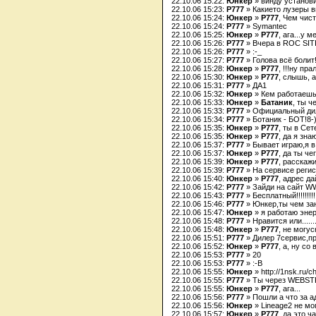
22.10.06 15:22:
Юнкер
» винду установ
22.10.06 15:23:
P777
» Какието лузеры в
22.10.06 15:24:
Юнкер
»
P777
, Чем чис
22.10.06 15:24:
P777
» Symantec
22.10.06 15:25:
Юнкер
»
P777
, ага...у м
22.10.06 15:26:
P777
» Вчера в ROC SITI
22.10.06 15:26:
P777
» :-_
22.10.06 15:27:
P777
» Голова всё болит!!!
22.10.06 15:28:
Юнкер
»
P777
, !!!ну пр
22.10.06 15:30:
Юнкер
»
P777
, слышь, 
22.10.06 15:31:
P777
» ДА1
22.10.06 15:32:
Юнкер
» Кем работаеш
22.10.06 15:33:
Юнкер
»
Батаник
, ты ч
22.10.06 15:33:
P777
» Официальный дил
22.10.06 15:34:
P777
» Ботаник - БОТ!8-
22.10.06 15:35:
Юнкер
»
P777
, ты в Сет
22.10.06 15:35:
Юнкер
»
P777
, да я зна
22.10.06 15:37:
P777
» Бывает играю,я в 
22.10.06 15:37:
Юнкер
»
P777
, да ты че
22.10.06 15:39:
Юнкер
»
P777
, расскаж
22.10.06 15:39:
P777
» На сервисе регис
22.10.06 15:40:
Юнкер
»
P777
, адрес да
22.10.06 15:42:
P777
» Зайди на сайт WWW
22.10.06 15:43:
P777
» Бесплатный!!!!!!!!!!!
22.10.06 15:46:
P777
» Юнкер,ты чем з
22.10.06 15:47:
Юнкер
» я работаю энер
22.10.06 15:48:
P777
» Нравится или.......
22.10.06 15:48:
Юнкер
»
P777
, не могус
22.10.06 15:51:
P777
» Дилер 7сервис,пр
22.10.06 15:52:
Юнкер
»
P777
, а, ну со
22.10.06 15:53:
P777
» 20
22.10.06 15:53:
P777
» :-B
22.10.06 15:55:
Юнкер
» http://1nsk.ru/
22.10.06 15:55:
P777
» Ты через WEBS
22.10.06 15:55:
Юнкер
»
P777
, ага...
22.10.06 15:56:
P777
» Пошли а что за а
22.10.06 15:56:
Юнкер
» Lineage2 не мо
22.10.06 15:57:
Юнкер
»
P777
, да это ч