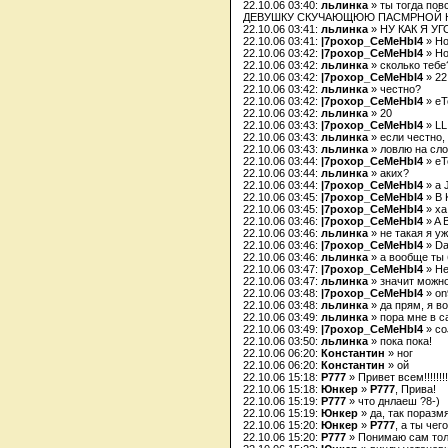
22.10.06 03:40:
льлинка
» ты тогда пов
ДЕВУШКУ СКУЧАЮЩЮЮ ПАСМРНОЙ Н
22.10.06 03:41:
льлинка
» НУ КАК Я У
22.10.06 03:41:
|7poxop_CeMeHbI4
» Ho
22.10.06 03:42:
|7poxop_CeMeHbI4
» Ho
22.10.06 03:42:
льлинка
» сколько тебе
22.10.06 03:42:
|7poxop_CeMeHbI4
» 22
22.10.06 03:42:
льлинка
» честно?
22.10.06 03:42:
|7poxop_CeMeHbI4
» eT
22.10.06 03:42:
льлинка
» 20
22.10.06 03:43:
|7poxop_CeMeHbI4
» LL
22.10.06 03:43:
льлинка
» если честно,
22.10.06 03:43:
льлинка
» ловлю на сло
22.10.06 03:44:
|7poxop_CeMeHbI4
» eT
22.10.06 03:44:
льлинка
» аких?
22.10.06 03:44:
|7poxop_CeMeHbI4
» a 
22.10.06 03:45:
|7poxop_CeMeHbI4
» B 
22.10.06 03:45:
|7poxop_CeMeHbI4
» xa
22.10.06 03:46:
|7poxop_CeMeHbI4
» A 
22.10.06 03:46:
льлинка
» не такая я уж
22.10.06 03:46:
|7poxop_CeMeHbI4
» Da
22.10.06 03:46:
льлинка
» а вообще ты 
22.10.06 03:47:
|7poxop_CeMeHbI4
» He
22.10.06 03:47:
льлинка
» значит можн
22.10.06 03:48:
|7poxop_CeMeHbI4
» on
22.10.06 03:48:
льлинка
» да прям, я в
22.10.06 03:49:
льлинка
» пора мне в с
22.10.06 03:49:
|7poxop_CeMeHbI4
» co
22.10.06 03:50:
льлинка
» пока пока!
22.10.06 06:20:
Константин
» ног
22.10.06 06:20:
Константин
» ой
22.10.06 15:18:
P777
» Привет всем!!!!!!!!!!!!
22.10.06 15:18:
Юнкер
»
P777
, Прива!
22.10.06 15:19:
P777
» что днлаеш ?8-)
22.10.06 15:19:
Юнкер
» да, так поразм
22.10.06 15:20:
Юнкер
»
P777
, а ты че
22.10.06 15:20:
P777
» Понимаю сам тол