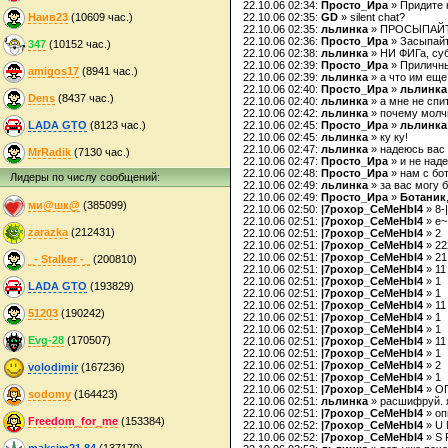
22.10.06 02:34:
Просто_Ира
» Придите 
Наив23
(10609 час.)
22.10.06 02:35:
GD
» silent chat?
22.10.06 02:35:
льлинка
» ПРОСЫПАЙТЕСЬ!!!!!!!
22.10.06 02:36:
Просто_Ира
» Засыпайт
347
(10152 час.)
22.10.06 02:38:
льлинка
» НИ ФИГа, суб
22.10.06 02:39:
Просто_Ира
» Приличные
amigos17
(8941 час.)
22.10.06 02:39:
льлинка
» а что им еще 
22.10.06 02:40:
Просто_Ира
»
льлинка
Dens
(8437 час.)
22.10.06 02:40:
льлинка
» а мне не спит
22.10.06 02:42:
льлинка
» почему мол
LADA GTO
(8123 час.)
22.10.06 02:45:
Просто_Ира
»
льлинка
22.10.06 02:45:
льлинка
» ку ку!
22.10.06 02:47:
льлинка
» надеюсь вас
MrRadik
(7130 час.)
22.10.06 02:47:
Просто_Ира
» и не наде
22.10.06 02:48:
Просто_Ира
» нам с бо
Лидеры по числу сообщений:
22.10.06 02:49:
льлинка
» за вас могу 
22.10.06 02:49:
Просто_Ира
»
Ботаник
ми@шк@
(385099)
22.10.06 02:50:
|7poxop_CeMeHbI4
» 8-|
22.10.06 02:51:
|7poxop_CeMeHbI4
» e~
zarazka
(212431)
22.10.06 02:51:
|7poxop_CeMeHbI4
» 2
22.10.06 02:51:
|7poxop_CeMeHbI4
» 22
22.10.06 02:51:
|7poxop_CeMeHbI4
» 21
_- Stalker -_
(200810)
22.10.06 02:51:
|7poxop_CeMeHbI4
» 11
22.10.06 02:51:
|7poxop_CeMeHbI4
» 1
LADA GTO
(193829)
22.10.06 02:51:
|7poxop_CeMeHbI4
» 1
22.10.06 02:51:
|7poxop_CeMeHbI4
» 11
51203
(190242)
22.10.06 02:51:
|7poxop_CeMeHbI4
» 1
22.10.06 02:51:
|7poxop_CeMeHbI4
» 1
Evg-28
(170507)
22.10.06 02:51:
|7poxop_CeMeHbI4
» 11
22.10.06 02:51:
|7poxop_CeMeHbI4
» 1
22.10.06 02:51:
|7poxop_CeMeHbI4
» 2
volodimir
(167236)
22.10.06 02:51:
|7poxop_CeMeHbI4
» 1
22.10.06 02:51:
|7poxop_CeMeHbI4
» О
sodomy
(164423)
22.10.06 02:51:
льлинка
» расшифруй. я
22.10.06 02:51:
|7poxop_CeMeHbI4
» о
Freedom_for_me
(153384)
22.10.06 02:52:
|7poxop_CeMeHbI4
» U
22.10.06 02:52:
|7poxop_CeMeHbI4
» S
maksim21.84
(137170)