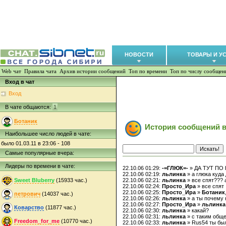
НОВОСТИ
ТОВАРЫ И У
Web чат
Правила чата
Архив истории сообщений
Топ по времени
Топ по числу сообщен
Вход в чат
Вход
В чате общаются:
1
Ботаник
История сообщений в
Наибольшее число людей в чате:
было 01.03.11 в 23:06 - 108
Самые популярные вчера:
Лидеры по времени в чате:
22.10.06 01:29:
-=ГЛЮК=-
» ДА ТУТ ПО
22.10.06 02:19:
льлинка
» а глюка куда
Sweet Bluberry
(15933 час.)
22.10.06 02:21:
льлинка
» все спят??? 
22.10.06 02:24:
Просто_Ира
» все спят :
22.10.06 02:25:
Просто_Ира
»
Ботаник
петрович
(14037 час.)
22.10.06 02:26:
льлинка
» а ты почему
22.10.06 02:27:
Просто_Ира
»
льлинка
Коварство
(11877 час.)
22.10.06 02:30:
льлинка
» какай?
22.10.06 02:31:
льлинка
» с таким обще
Freedom_for_me
(10770 час.)
22.10.06 02:33:
льлинка
» Rus54 ты был