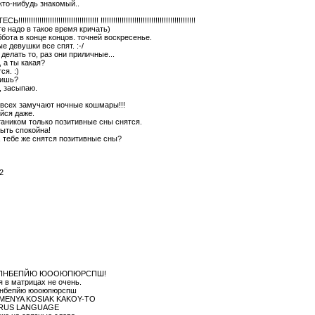
кто-нибудь знакомый..
!!!!!!!!!!!!!!!!!!!!!!!!!!!!!!! !!!!!!!!!!!!!!!!!!!!!!!!!!!!!!!!!!!!!!!!!!!!!
е надо в такое время кричать)
бота в конце концов. точней воскресенье.
 девушки все спят. :-/
делать то, раз они приличные...
, а ты какая?
ся. :)
чишь?
, засыпаю.
 всех замучают ночные кошмары!!!
йся даже.
таником только позитивные сны снятся.
быть спокойна!
, тебе же снятся позитивные сны?
2
ПНБЕПЙЮ ЮООЮПЮРСПШ!
 в матрицах не очень.
пнбепйю юооюпюрспш
 MENYA KOSIAK KAKOY-TO
 RUS LANGUAGE