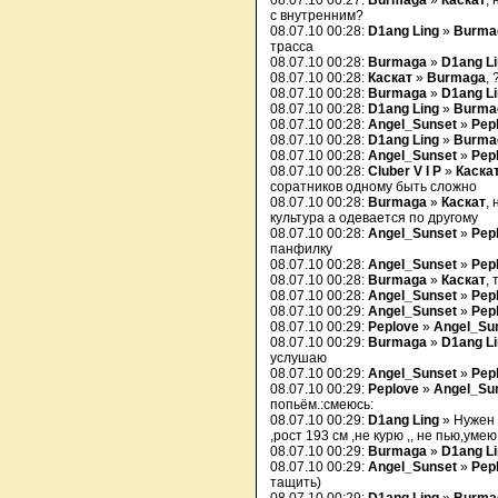
08.07.10 00:27:
Burmaga
»
Каскат
,
с внутренним?
08.07.10 00:28:
D1ang Ling
»
Burma
трасса
08.07.10 00:28:
Burmaga
»
D1ang L
08.07.10 00:28:
Каскат
»
Burmaga
, 
08.07.10 00:28:
Burmaga
»
D1ang L
08.07.10 00:28:
D1ang Ling
»
Burma
08.07.10 00:28:
Angel_Sunset
»
Pep
08.07.10 00:28:
D1ang Ling
»
Burma
08.07.10 00:28:
Angel_Sunset
»
Pep
08.07.10 00:28:
Cluber V I P
»
Каска
соратников одному быть сложно
08.07.10 00:28:
Burmaga
»
Каскат
,
культура а одевается по другому
08.07.10 00:28:
Angel_Sunset
»
Pep
панфилку
08.07.10 00:28:
Angel_Sunset
»
Pep
08.07.10 00:28:
Burmaga
»
Каскат
,
08.07.10 00:28:
Angel_Sunset
»
Pep
08.07.10 00:29:
Angel_Sunset
»
Pep
08.07.10 00:29:
Peplove
»
Angel_Su
08.07.10 00:29:
Burmaga
»
D1ang L
услушаю
08.07.10 00:29:
Angel_Sunset
»
Pep
08.07.10 00:29:
Peplove
»
Angel_Su
попьём.:смеюсь:
08.07.10 00:29:
D1ang Ling
» Нужен 
,рост 193 см ,не курю ,, не пью,уме
08.07.10 00:29:
Burmaga
»
D1ang L
08.07.10 00:29:
Angel_Sunset
»
Pep
тащить)