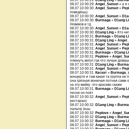
08.07.10 00:29:
D1ang Ling
»
Burma
08.07.10 00:29:
Angel_Sunset
» а я 
08.07.10 00:30:
Angel_Sunset
»
Pep
поведёшь)
08.07.10 00:30:
Angel_Sunset
»
D1a
08.07.10 00:30:
Burmaga
»
D1ang L
Новиков и тд
08.07.10 00:30:
Angel_Sunset
»
D1a
08.07.10 00:30:
D1ang Ling
» Кто ни
08.07.10 00:31:
Burmaga
»
D1ang L
08.07.10 00:31:
D1ang Ling
»
Angel_
08.07.10 00:31:
Angel_Sunset
»
Pep
08.07.10 00:31:
Angel_Sunset
»
Pep
08.07.10 00:31:
Burmaga
»
D1ang L
08.07.10 00:31:
Peplove
»
Angel_Su
плюнуть могут,так что лучше домаш
08.07.10 00:31:
D1ang Ling
»
Burma
08.07.10 00:31:
Angel_Sunset
»
Pep
08.07.10 00:31:
Каскат
»
Burmaga
,
концерте и там какая та группа не
она грязная вонючая потная сами о
за эту майку -это красиво скажи
08.07.10 00:31:
Burmaga
»
D1ang L
песни он поёт
08.07.10 00:32:
Angel_Sunset
»
Pep
рестаран)
08.07.10 00:32:
D1ang Ling
»
Burma
палычу )гыы
08.07.10 00:32:
Peplove
»
Angel_Su
08.07.10 00:32:
D1ang Ling
»
Burma
08.07.10 00:32:
Burmaga
»
D1ang L
08.07.10 00:32:
Angel_Sunset
»
Pep