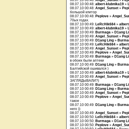
08.07.10 00:48:
Angel_Sunset
»
Pep
08.07.10 00:48:
albert-klubnika19
»
08.07.10 00:48:
Angel_Sunset
»
Pep
большой клитор
08.07.10 00:48:
Peplove
»
Angel_Su
70ых годах.
08.07.10 00:49:
LeRcHik684
»
alber
08.07.10 00:49:
albert-klubnika19
»
08.07.10 00:49:
Burmaga
»
D1ang L
08.07.10 00:49:
Angel_Sunset
»
Pep
08.07.10 00:49:
D1ang Ling
»
Burma
08.07.10 00:49:
LeRcHik684
»
alber
08.07.10 00:49:
Angel_Sunset
»
Pep
08.07.10 00:49:
Peplove
»
Angel_Su
08.07.10 00:49:
Burmaga
»
D1ang L
в обоих были аптеки
08.07.10 00:49:
D1ang Ling
»
Burma
Балтийской ошивался )
08.07.10 00:49:
albert-klubnika19
»
08.07.10 00:49:
Angel_Sunset
»
Pep
ЗАГЛЯДЫВАЛИ?)
08.07.10 00:49:
Burmaga
»
D1ang L
08.07.10 00:49:
D1ang Ling
»
Burma
08.07.10 00:49:
Angel_Sunset
»
Pep
08.07.10 00:49:
Peplove
»
Angel_Su
такое .
08.07.10 00:49:
D1ang Ling
»
Burma
него ))
08.07.10 00:49:
Angel_Sunset
»
Pep
08.07.10 00:50:
LeRcHik684
»
alber
08.07.10 00:50:
Burmaga
»
D1ang L
08.07.10 00:50:
Peplove
»
Angel_Su