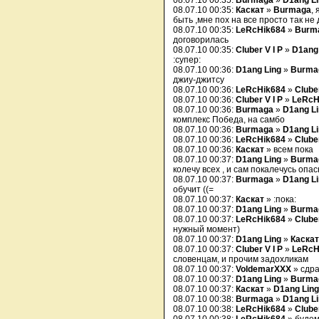
08.07.10 00:35:
Burmaga
»
D1ang L
08.07.10 00:35:
Каскат
»
Burmaga
,
быть ,мне пох на все просто так не
08.07.10 00:35:
LeRcHik684
»
Burm
договорилась
08.07.10 00:35:
Cluber V I P
»
D1ang
:супер:
08.07.10 00:36:
D1ang Ling
»
Burma
джиу-джитсу
08.07.10 00:36:
LeRcHik684
»
Cluber
08.07.10 00:36:
Cluber V I P
»
LeRcH
08.07.10 00:36:
Burmaga
»
D1ang L
комплекс Победа, на самбо
08.07.10 00:36:
Burmaga
»
D1ang L
08.07.10 00:36:
LeRcHik684
»
Cluber
08.07.10 00:36:
Каскат
» всем пока
08.07.10 00:37:
D1ang Ling
»
Burma
колечу всех , и сам покалечусь опа
08.07.10 00:37:
Burmaga
»
D1ang L
обучит ((=
08.07.10 00:37:
Каскат
» :пока:
08.07.10 00:37:
D1ang Ling
»
Burma
08.07.10 00:37:
LeRcHik684
»
Cluber
нужный момент)
08.07.10 00:37:
D1ang Ling
»
Каскат
08.07.10 00:37:
Cluber V I P
»
LeRcH
словенцам, и прочим задохликам
08.07.10 00:37:
VoldemarXXX
» сдра
08.07.10 00:37:
D1ang Ling
»
Burma
08.07.10 00:37:
Каскат
»
D1ang Ling
08.07.10 00:38:
Burmaga
»
D1ang L
08.07.10 00:38:
LeRcHik684
»
Cluber