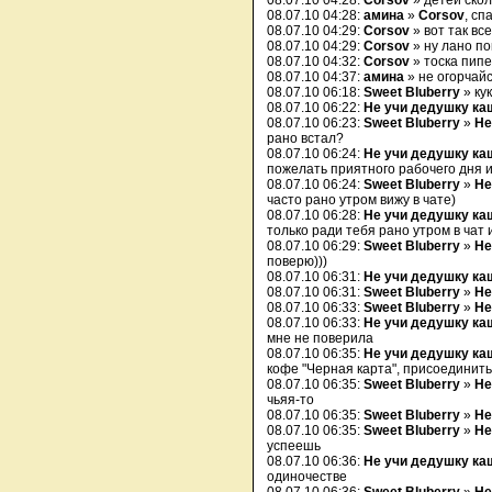
08.07.10 04:28:
Corsov
» детей скол
08.07.10 04:28:
амина
»
Corsov
, сп
08.07.10 04:29:
Corsov
» вот так все
08.07.10 04:29:
Corsov
» ну лано пок
08.07.10 04:32:
Corsov
» тоска пипец
08.07.10 04:37:
амина
» не огорчайс
08.07.10 06:18:
Sweet Bluberry
» ку
08.07.10 06:22:
Не учи дедушку ка
08.07.10 06:23:
Sweet Bluberry
»
Не
рано встал?
08.07.10 06:24:
Не учи дедушку ка
пожелать приятного рабочего дня и
08.07.10 06:24:
Sweet Bluberry
»
Не
часто рано утром вижу в чате)
08.07.10 06:28:
Не учи дедушку ка
только ради тебя рано утром в чат 
08.07.10 06:29:
Sweet Bluberry
»
Не
поверю)))
08.07.10 06:31:
Не учи дедушку ка
08.07.10 06:31:
Sweet Bluberry
»
Не
08.07.10 06:33:
Sweet Bluberry
»
Не
08.07.10 06:33:
Не учи дедушку ка
мне не поверила
08.07.10 06:35:
Не учи дедушку ка
кофе "Черная карта", присоединить
08.07.10 06:35:
Sweet Bluberry
»
Не
чьяя-то
08.07.10 06:35:
Sweet Bluberry
»
Не
08.07.10 06:35:
Sweet Bluberry
»
Не
успеешь
08.07.10 06:36:
Не учи дедушку ка
одиночестве