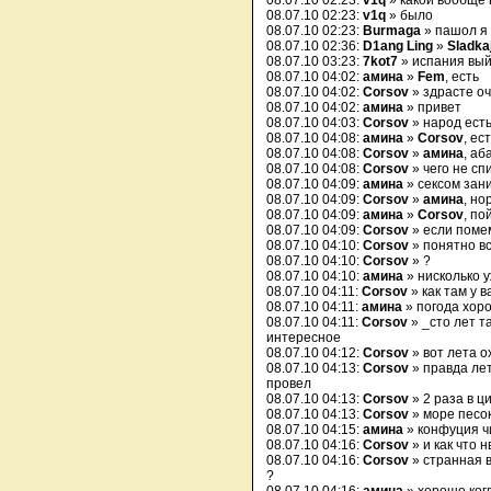
08.07.10 02:23:
v1q
» какой вообще 
08.07.10 02:23:
v1q
» было
08.07.10 02:23:
Burmaga
» пашол я
08.07.10 02:36:
D1ang Ling
»
Sladka
08.07.10 03:23:
7kot7
» испания вы
08.07.10 04:02:
амина
»
Fem
, есть
08.07.10 04:02:
Corsov
» здрасте о
08.07.10 04:02:
амина
» привет
08.07.10 04:03:
Corsov
» народ есть
08.07.10 04:08:
амина
»
Corsov
, ес
08.07.10 04:08:
Corsov
»
амина
, аб
08.07.10 04:08:
Corsov
» чего не сп
08.07.10 04:09:
амина
» сексом зан
08.07.10 04:09:
Corsov
»
амина
, но
08.07.10 04:09:
амина
»
Corsov
, по
08.07.10 04:09:
Corsov
» если поме
08.07.10 04:10:
Corsov
» понятно вс
08.07.10 04:10:
Corsov
» ?
08.07.10 04:10:
амина
» нисколько у
08.07.10 04:11:
Corsov
» как там у в
08.07.10 04:11:
амина
» погода хор
08.07.10 04:11:
Corsov
» _сто лет т
интересное
08.07.10 04:12:
Corsov
» вот лета о
08.07.10 04:13:
Corsov
» правда лет
провел
08.07.10 04:13:
Corsov
» 2 раза в ц
08.07.10 04:13:
Corsov
» море песо
08.07.10 04:15:
амина
» конфуция ч
08.07.10 04:16:
Corsov
» и как что 
08.07.10 04:16:
Corsov
» странная 
?