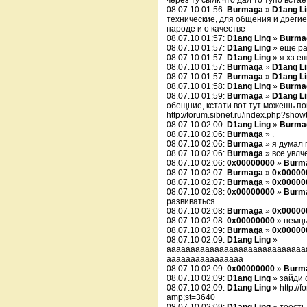
через ту сылк что дал то тупо встае
08.07.10 01:56:
Burmaga
»
D1ang L
технические, для общения и дрёгие,
народе и о качестве
08.07.10 01:57:
D1ang Ling
»
Burma
08.07.10 01:57:
D1ang Ling
» еще ра
08.07.10 01:57:
D1ang Ling
» я хз е
08.07.10 01:57:
Burmaga
»
D1ang L
08.07.10 01:57:
Burmaga
»
D1ang L
08.07.10 01:58:
D1ang Ling
»
Burma
08.07.10 01:59:
Burmaga
»
D1ang L
обещние, кстати вот тут можешь п
http://forum.sibnet.ru/index.php?sh
08.07.10 02:00:
D1ang Ling
»
Burma
08.07.10 02:06:
Burmaga
» .
08.07.10 02:06:
Burmaga
» я думал 
08.07.10 02:06:
Burmaga
» все увл
08.07.10 02:06:
0x00000000
»
Burm
08.07.10 02:07:
Burmaga
»
0x00000
08.07.10 02:07:
Burmaga
»
0x00000
08.07.10 02:08:
0x00000000
»
Burm
развиваться...
08.07.10 02:08:
Burmaga
»
0x00000
08.07.10 02:08:
0x00000000
» немц
08.07.10 02:09:
Burmaga
»
0x00000
08.07.10 02:09:
D1ang Ling
»
ааааааааааааааааааааааааааааа
аааааааааааааааа
08.07.10 02:09:
0x00000000
»
Burm
08.07.10 02:09:
D1ang Ling
» зайди 
08.07.10 02:09:
D1ang Ling
» http://
amp;st=3640