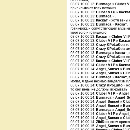
скапывают,
08.07.10 00:13:
Burmaga
»
Cluber V 
приписывают всех похожих
08.07.10 00:13:
Cluber V I P
»
Каска
08.07.10 00:13:
Burmaga
» .
08.07.10 00:13:
Каскат
» хотя вены 
08.07.10 00:13:
Burmaga
»
Каскат
,
готик-рока и сопутствующей музыки,
мертвого и готишного
08.07.10 00:13:
Каскат
»
Cluber V I 
08.07.10 00:13:
Cluber V I P
»
Каска
08.07.10 00:13:
Crazy KPoLuKo
» го
08.07.10 00:13:
Crazy KPoLuKo
» э
08.07.10 00:13:
Burmaga
»
Каскат
,
08.07.10 00:13:
Crazy KPoLuKo
» в
08.07.10 00:13:
Каскат
»
Cluber V I 
08.07.10 00:14:
Cluber V I P
»
Каска
08.07.10 00:14:
Angel_Sunset
»
Bur
08.07.10 00:14:
Angel_Sunset
»
Club
08.07.10 00:14:
Burmaga
»
Каскат
,
могил, я даже незнаю вандализм и
08.07.10 00:14:
Crazy KPoLuKo
» но
то они вены не должны вскрывать
08.07.10 00:14:
Cluber V I P
»
Angel
08.07.10 00:14:
Burmaga
»
Angel_S
08.07.10 00:14:
Angel_Sunset
»
Club
08.07.10 00:14:
Angel_Sunset
»
Bur
08.07.10 00:14:
Burmaga
»
Angel_S
08.07.10 00:14:
Cluber V I P
»
Angel
08.07.10 00:14:
Angel_Sunset
»
Club
08.07.10 00:14:
ZibiRo
» всем приве
08.07.10 00:15:
Angel_Sunset
»
Bur