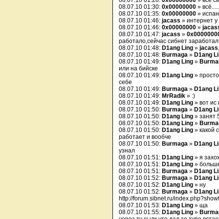
08.07.10 01:28:
0x00000000
» все с
08.07.10 01:30:
0x00000000
» всё...
08.07.10 01:35:
0x00000000
» испан
08.07.10 01:46:
jacass
» интернет у
08.07.10 01:46:
0x00000000
»
jacas
08.07.10 01:47:
jacass
»
0x0000000
работало,сейчас сибнет заработал.
08.07.10 01:48:
D1ang Ling
»
jacass
08.07.10 01:48:
Burmaga
»
D1ang L
08.07.10 01:49:
D1ang Ling
»
Burma
или на бийске
08.07.10 01:49:
D1ang Ling
» просто
себе
08.07.10 01:49:
Burmaga
»
D1ang L
08.07.10 01:49:
MrRadik
» :)
08.07.10 01:49:
D1ang Ling
» вот ис
08.07.10 01:50:
Burmaga
»
D1ang L
08.07.10 01:50:
D1ang Ling
» занят 
08.07.10 01:50:
D1ang Ling
»
Burma
08.07.10 01:50:
D1ang Ling
» какой 
работает и вообче
08.07.10 01:50:
Burmaga
»
D1ang L
узнал
08.07.10 01:51:
D1ang Ling
» я захож
08.07.10 01:51:
D1ang Ling
» больше
08.07.10 01:51:
Burmaga
»
D1ang L
08.07.10 01:52:
Burmaga
»
D1ang L
08.07.10 01:52:
D1ang Ling
» ну
08.07.10 01:52:
Burmaga
»
D1ang L
http://forum.sibnet.ru/index.php?sh
08.07.10 01:53:
D1ang Ling
» ща
08.07.10 01:55:
D1ang Ling
»
Burma