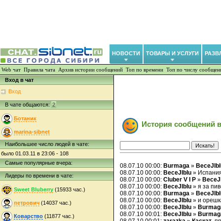
НОВОСТИ
ТОВАРЫ И УСЛУГИ
РАЗВ
Web чат
Правила чата
Архив истории сообщений
Топ по времени
Топ по числу сообщен
Вход в чат
Вход
В чате общаются:
2
Ботаник
История сообщений в
marina-sibnet
Наибольшее число людей в чате:
было 01.03.11 в 23:06 - 108
Самые популярные вчера:
08.07.10 00:00:
Burmaga
»
BeceJIbI
08.07.10 00:00:
BeceJIbIu
» Испания
Лидеры по времени в чате:
08.07.10 00:00:
Cluber V I P
»
BeceJI
08.07.10 00:00:
BeceJIbIu
» я за пив
Sweet Bluberry
(15933 час.)
08.07.10 00:00:
Burmaga
»
BeceJIbI
08.07.10 00:00:
BeceJIbIu
» и орешк
петрович
(14037 час.)
08.07.10 00:00:
BeceJIbIu
»
Burmag
08.07.10 00:01:
BeceJIbIu
»
Burmag
Коварство
(11877 час.)