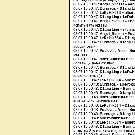
отстой)если немцы марадону домой
08.07.10 00:47:
Angel_Sunset
»
Pep
08.07.10 00:47:
Burmaga
»
D1ang L
08.07.10 00:47:
LeRcHik684
»
alber
08.07.10 00:47:
D1ang Ling
»
LeRcH
08.07.10 00:47:
Angel_Sunset
»
Pep
испытывать оргазм
08.07.10 00:47:
D1ang Ling
» кто в л
08.07.10 00:47:
Angel_Sunset
»
Pep
08.07.10 00:47:
LeRcHik684
»
D1ang
08.07.10 00:47:
Burmaga
»
D1ang L
продуктовый
08.07.10 00:47:
Peplove
»
Angel_Su
клитор.)
08.07.10 00:47:
albert-klubnika19
»
болельщица-не ожидал..
08.07.10 00:47:
Burmaga
»
D1ang L
08.07.10 00:47:
D1ang Ling
»
LeRcH
почифистовых ))
08.07.10 00:47:
LeRcHik684
»
alber
08.07.10 00:48:
Burmaga
»
albert-k
08.07.10 00:48:
D1ang Ling
»
Burma
08.07.10 00:48:
Burmaga
»
D1ang L
08.07.10 00:48:
albert-klubnika19
»
ещё небыли чемпионами
08.07.10 00:48:
LeRcHik684
»
D1ang
08.07.10 00:48:
Peplove
»
Angel_Su
08.07.10 00:48:
Burmaga
»
D1ang L
08.07.10 00:48:
albert-klubnika19
»
08.07.10 00:48:
LeRcHik684
»
alber
08.07.10 00:48:
D1ang Ling
»
Burma
стоял на 2 улицах если идти в низ