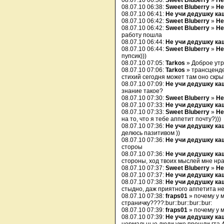
08.07.10 06:36:
Sweet Bluberry
»
Не
08.07.10 06:38:
Sweet Bluberry
»
Не
08.07.10 06:41:
Не учи дедушку ка
08.07.10 06:42:
Sweet Bluberry
»
Не
08.07.10 06:42:
Sweet Bluberry
»
Не
работу пошла
08.07.10 06:44:
Не учи дедушку ка
08.07.10 06:44:
Sweet Bluberry
»
Не
пупсик)))
08.07.10 07:05:
Tarkos
» Доброе утре
08.07.10 07:06:
Tarkos
» трансценде
стихий сегодня может там оно скрыт
08.07.10 07:09:
Не учи дедушку ка
знание такое?
08.07.10 07:30:
Sweet Bluberry
»
Не
08.07.10 07:33:
Не учи дедушку ка
08.07.10 07:33:
Sweet Bluberry
»
Не
на то, что я тебе аппетит почту?)))
08.07.10 07:36:
Не учи дедушку ка
делюсь пазитивом ))
08.07.10 07:36:
Не учи дедушку ка
стороы
08.07.10 07:36:
Не учи дедушку ка
стороны, ход твоих мыслей мне нра
08.07.10 07:37:
Sweet Bluberry
»
Не
08.07.10 07:37:
Не учи дедушку ка
08.07.10 07:38:
Не учи дедушку ка
стыдно, даж приятного аппетита не
08.07.10 07:38:
fraps01
» почему у м
страничку????:bur::bur::bur::bur:
08.07.10 07:39:
fraps01
» почему у м
08.07.10 07:39:
Не учи дедушку ка