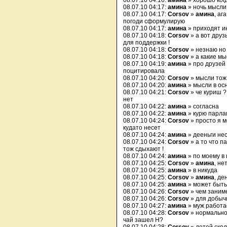
08.07.10 04:16:
амина
» хорошо ког
08.07.10 04:17:
амина
» ночь мысли
08.07.10 04:17:
Corsov
»
амина
, аг
погоди сформулирую
08.07.10 04:17:
амина
» приходят и
08.07.10 04:18:
Corsov
» а вот друз
для поддержки !
08.07.10 04:18:
Corsov
» незнаю но 
08.07.10 04:18:
Corsov
» а какие мы
08.07.10 04:19:
амина
» про друзей
поцитировала
08.07.10 04:20:
Corsov
» мысли тож
08.07.10 04:20:
амина
» мысли в ос
08.07.10 04:21:
Corsov
» че куриш ?
нет
08.07.10 04:22:
амина
» согласна
08.07.10 04:22:
амина
» курю парла
08.07.10 04:24:
Corsov
» просто я м
кудато несет
08.07.10 04:24:
амина
» дееньги нес
08.07.10 04:24:
Corsov
» а то что п
тож сдыхают !
08.07.10 04:24:
амина
» по моему в
08.07.10 04:25:
Corsov
»
амина
, не
08.07.10 04:25:
амина
» в никуда
08.07.10 04:25:
Corsov
»
амина
, де
08.07.10 04:25:
амина
» может быть
08.07.10 04:26:
Corsov
» чем заним
08.07.10 04:26:
Corsov
» для добычи
08.07.10 04:27:
амина
» муж работа
08.07.10 04:28:
Corsov
» нормально 
чай зашел Н?