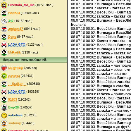
08.07.10 00:01:
zarazka
»
Каскат
, п
08.07.10 00:01:
Burmaga
»
BeceJIbI
Freedom_for_me
(10770 час.)
08.07.10 00:01:
Каскат
»
zarazka
, к
08.07.10 00:01:
BeceJIbIu
»
Burmag
Наив23
(10609 час.)
08.07.10 00:01:
zarazka
»
Каскат
, с
08.07.10 00:01:
Burmaga
»
BeceJIbI
347
(10152 час.)
Борланд
08.07.10 00:01:
BeceJIbIu
»
Burmag
amigos17
(8941 час.)
08.07.10 00:02:
Burmaga
»
BeceJIbI
Dens
(8437 час.)
08.07.10 00:02:
BeceJIbIu
»
Burmag
08.07.10 00:02:
Каскат
»
zarazka
, т
LADA GTO
(8123 час.)
08.07.10 00:02:
BeceJIbIu
»
Burmag
08.07.10 00:02:
Burmaga
»
BeceJIbI
MrRadik
(7130 час.)
08.07.10 00:02:
zarazka
»
Каскат
, н
08.07.10 00:02:
Burmaga
»
BeceJIbI
Лидеры по числу сообщений:
08.07.10 00:02:
BeceJIbIu
»
Burmag
08.07.10 00:02:
zarazka
» лан пошла
ми@шк@
(385099)
08.07.10 00:02:
zarazka
» всем поки
08.07.10 00:02:
zarazka
» всех лю
zarazka
(212431)
08.07.10 00:02:
BeceJIbIu
»
Burmag
08.07.10 00:02:
BeceJIbIu
»
zarazka
_- Stalker -_
(200810)
08.07.10 00:02:
Burmaga
»
zarazka
,
08.07.10 00:02:
Каскат
»
zarazka
, п
LADA GTO
(193829)
08.07.10 00:03:
zarazka
» приятного
08.07.10 00:03:
BeceJIbIu
»
zarazka
51203
(190242)
08.07.10 00:03:
Burmaga
»
BeceJIbI
08.07.10 00:03:
BeceJIbIu
»
Burmag
Evg-28
(170507)
08.07.10 00:03:
zarazka
» шлаткого 
08.07.10 00:03:
BeceJIbIu
»
Burmag
volodimir
(167236)
08.07.10 00:03:
zarazka
» и в пупоче
08.07.10 00:03:
BeceJIbIu
»
Burmag
sodomy
(164423)
08.07.10 00:03:
Burmaga
» до футб
Freedom_for_me
(153384)