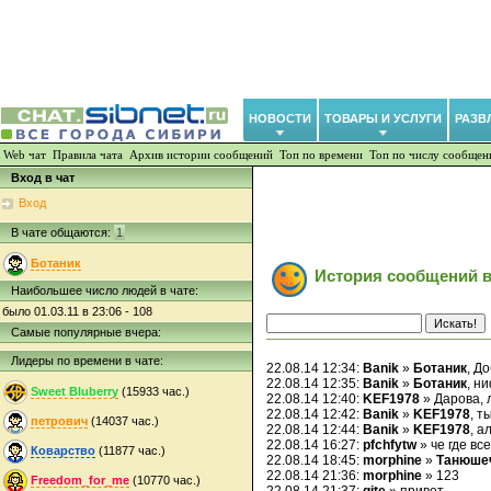
НОВОСТИ
ТОВАРЫ И УСЛУГИ
РАЗВ
Web чат
Правила чата
Архив истории сообщений
Топ по времени
Топ по числу сообщен
Вход в чат
Вход
В чате общаются:
1
Ботаник
История сообщений в
Наибольшее число людей в чате:
было 01.03.11 в 23:06 - 108
Самые популярные вчера:
Лидеры по времени в чате:
22.08.14 12:34:
Banik
»
Ботаник
, Д
22.08.14 12:35:
Banik
»
Ботаник
, н
Sweet Bluberry
(15933 час.)
22.08.14 12:40:
KEF1978
» Дарова, 
22.08.14 12:42:
Banik
»
KEF1978
, т
петрович
(14037 час.)
22.08.14 12:44:
Banik
»
KEF1978
, а
22.08.14 16:27:
pfchfytw
» че где все
Коварство
(11877 час.)
22.08.14 18:45:
morphine
»
Танюше
22.08.14 21:36:
morphine
» 123
Freedom_for_me
(10770 час.)