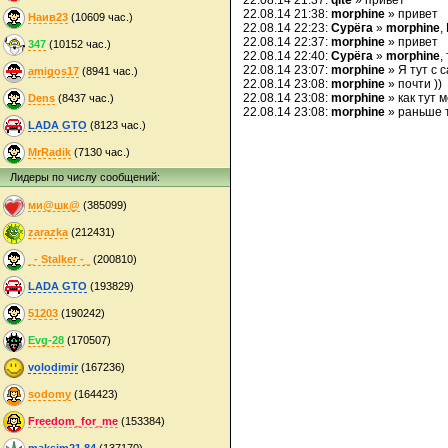
22.08.14 21:37:
qite
» привет
22.08.14 21:38:
morphine
» привет
Наив23
(10609 час.)
22.08.14 22:23:
Сурёга
»
morphine
,
22.08.14 22:37:
morphine
» привет
347
(10152 час.)
22.08.14 22:40:
Сурёга
»
morphine
,
22.08.14 23:07:
morphine
» Я тут с 
amigos17
(8941 час.)
22.08.14 23:08:
morphine
» почти ))
22.08.14 23:08:
morphine
» как тут 
Dens
(8437 час.)
22.08.14 23:08:
morphine
» раньше 
LADA GTO
(8123 час.)
MrRadik
(7130 час.)
Лидеры по числу сообщений:
ми@шк@
(385099)
zarazka
(212431)
_- Stalker -_
(200810)
LADA GTO
(193829)
51203
(190242)
Evg-28
(170507)
volodimir
(167236)
sodomy
(164423)
Freedom_for_me
(153384)
maksim21.84
(137170)