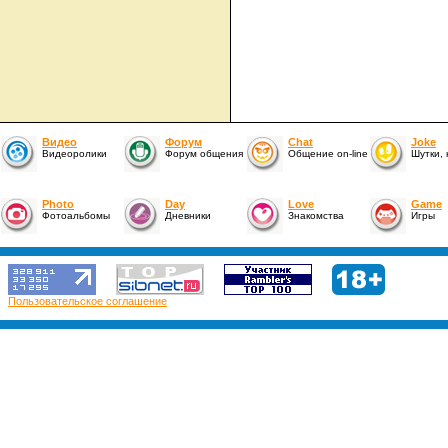
Видео
Форум
Chat
Joke
Видеоролики
Форум общения
Общение on-line
Шутки,
Photo
Day
Love
Game
Фотоальбомы
Дневники
Знакомства
Игры
Пользовательское соглашение